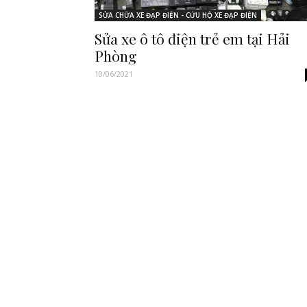
SỬA CHỮA XE ĐẠP ĐIỆN - CỨU HỘ XE ĐẠP ĐIỆN
Sửa xe ô tô điện trẻ em tại Hải
Phòng
10/06/2021