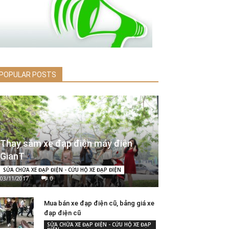
POPULAR POSTS
Thay săm xe đạp điện máy điện
GianT
SỬA CHỮA XE ĐẠP ĐIỆN - CỨU HỘ XE ĐẠP ĐIỆN
03/11/2017
0
Mua bán xe đạp điện cũ, bảng giá xe
đạp điện cũ
SỬA CHỮA XE ĐẠP ĐIỆN - CỨU HỘ XE ĐẠP