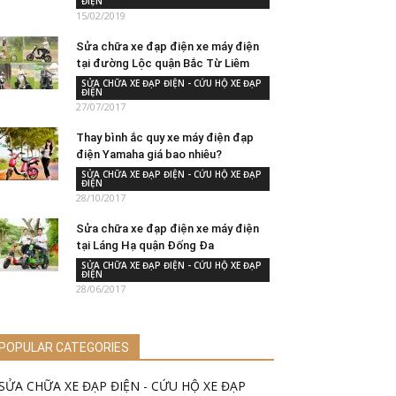
ĐIỆN
15/02/2019
Sửa chữa xe đạp điện xe máy điện
tại đường Lộc quận Bắc Từ Liêm
SỬA CHỮA XE ĐẠP ĐIỆN - CỨU HỘ XE ĐẠP
ĐIỆN
27/07/2017
Thay bình ắc quy xe máy điện đạp
điện Yamaha giá bao nhiêu?
SỬA CHỮA XE ĐẠP ĐIỆN - CỨU HỘ XE ĐẠP
ĐIỆN
28/10/2017
Sửa chữa xe đạp điện xe máy điện
tại Láng Hạ quận Đống Đa
SỬA CHỮA XE ĐẠP ĐIỆN - CỨU HỘ XE ĐẠP
ĐIỆN
28/06/2017
POPULAR CATEGORIES
SỬA CHỮA XE ĐẠP ĐIỆN - CỨU HỘ XE ĐẠP