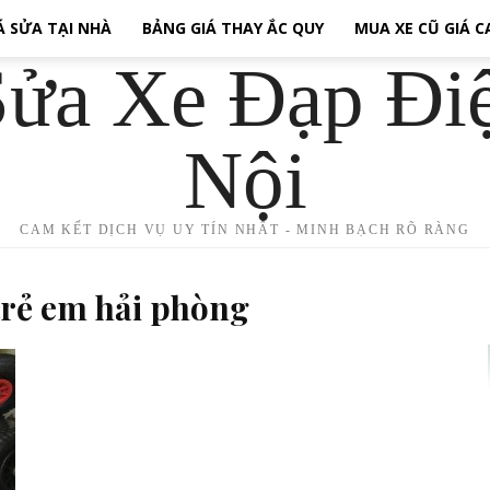
Á SỬA TẠI NHÀ
BẢNG GIÁ THAY ẮC QUY
MUA XE CŨ GIÁ 
ửa Xe Đạp Đi
Nội
CAM KẾT DỊCH VỤ UY TÍN NHẤT - MINH BẠCH RÕ RÀNG
 trẻ em hải phòng