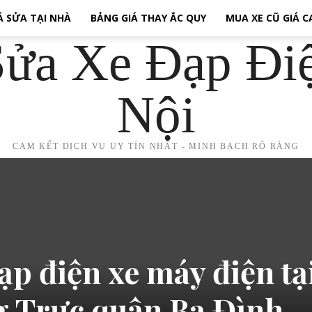
Á SỬA TẠI NHÀ
BẢNG GIÁ THAY ẮC QUY
MUA XE CŨ GIÁ 
ửa Xe Đạp Đi
Nội
CAM KẾT DỊCH VỤ UY TÍN NHẤT - MINH BẠCH RÕ RÀNG
ạp điện xe máy điện tạ
 Trực quận Ba Đình