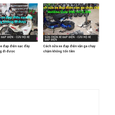
 ĐẠP ĐIỆN - CỨU HỘ XE
SỬA CHỮA XE ĐẠP ĐIỆN - CỨU HỘ XE
ĐẠP ĐIỆN
xe đạp điện sạc đầy
Cách sửa xe đạp điện vặn ga chạy
g đi được
chậm không tốn tiền