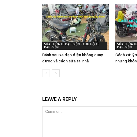
SỬA CHỮA XE ĐẠP ĐIỆN - CỨU HỘ XE
SỬA CHỮA XE
ĐẠP ĐIỆN
ĐẠP ĐIỆN
Bánh sau xe đạp điện không quay
Cách xử lý 
được và cách sửa tại nhà
nhưng khôn
LEAVE A REPLY