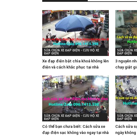
SỬA CHỮA XE ĐẠP ĐIỆN - CỨU HỘ XE
SỬA CHỮA XE
ĐẠP ĐIỆN
ĐẠP ĐIỆN
Xe đạp điện bật chìa khoá không lên
3 nguyên nh
điện và cách khắc phục tại nhà
chạy giật g
SỬA CHỮA XE ĐẠP ĐIỆN - CỨU HỘ XE
SỬA CHỮA XE
ĐẠP ĐIỆN
ĐẠP ĐIỆN
Có thể bạn chưa biết: Cách sửa xe
Cách sửa sự
đạp điện sạc không vào ngay tại nhà
ngày không 