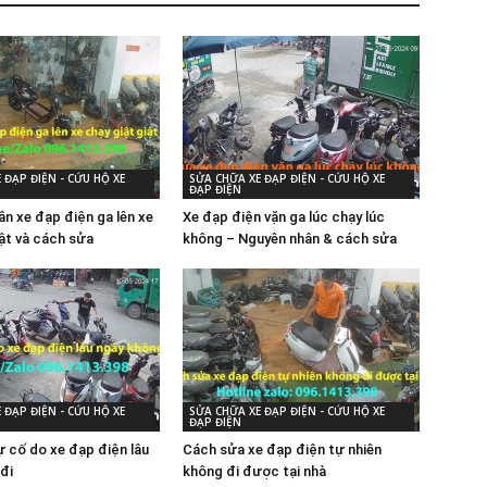
 ĐẠP ĐIỆN - CỨU HỘ XE
SỬA CHỮA XE ĐẠP ĐIỆN - CỨU HỘ XE
ĐẠP ĐIỆN
ân xe đạp điện ga lên xe
Xe đạp điện vặn ga lúc chạy lúc
iật và cách sửa
không – Nguyên nhân & cách sửa
 ĐẠP ĐIỆN - CỨU HỘ XE
SỬA CHỮA XE ĐẠP ĐIỆN - CỨU HỘ XE
ĐẠP ĐIỆN
 cố do xe đạp điện lâu
Cách sửa xe đạp điện tự nhiên
đi
không đi được tại nhà