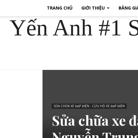
TRANG CHỦ
GIỚI THIỆU
BẢNG GI
Yến Anh #1 S
SỬA CHỮA XE ĐẠP ĐIỆN - CỨU HỘ XE ĐẠP ĐIỆN
Sửa chữa xe đ
Nguyễn Trung