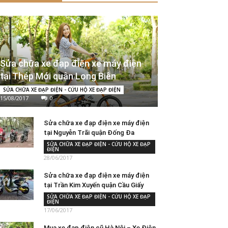
Sửa chữa xe đạp điện xe máy điện
tại Thép Mới quận Long Biên
SỬA CHỮA XE ĐẠP ĐIỆN - CỨU HỘ XE ĐẠP ĐIỆN
15/08/2017
0
Sửa chữa xe đạp điện xe máy điện
tại Nguyễn Trãi quận Đống Đa
SỬA CHỮA XE ĐẠP ĐIỆN - CỨU HỘ XE ĐẠP
ĐIỆN
28/06/2017
Sửa chữa xe đạp điện xe máy điện
tại Trần Kim Xuyến quận Cầu Giấy
SỬA CHỮA XE ĐẠP ĐIỆN - CỨU HỘ XE ĐẠP
ĐIỆN
17/06/2017
Mua xe đạp điện cũ Hà Nội – Xe Điện