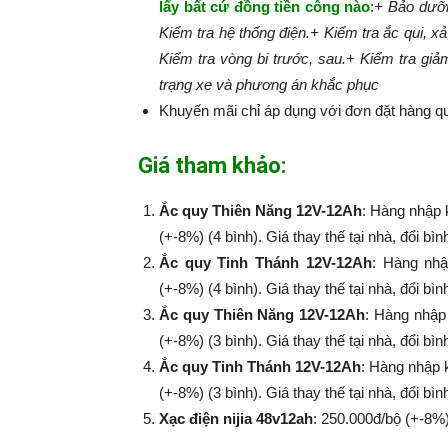
lấy bất cứ đồng tiền công nào
:​​​​​
+ Bảo dưỡn
Kiểm tra hệ thống điện.
+ Kiểm tra ắc qui, xả
Kiểm tra vòng bi trước, sau.
+ Kiểm tra giả
trạng xe và phương án khắc phục
Khuyến mãi chỉ áp dụng với đơn đặt hàng qu
Giá tham khảo:
Ắc quy Thiên Năng 12V-12Ah
: Hàng nhập 
(+-8%) (4 bình). Giá thay thế tại nhà, đổi bì
Ắc quy Tinh Thánh 12V-12Ah
: Hàng nhậ
(+-8%​​​​​​​) (4 bình). Giá thay thế tại nhà, đổi
Ắc quy Thiên Năng 12V-12Ah
: Hàng nhập
(+-8%​​​​​​​) (3 bình). Giá thay thế tại nhà, đổi
Ắc quy Tinh Thánh 12V-12Ah
: Hàng nhập 
(+-8%​​​​​​​) (3 bình). Giá thay thế tại nhà, đổi
Xạc điện nijia 48v12ah
: 250.000đ/bộ (+-8%​​​​​​​