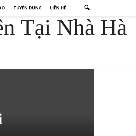
CAO
TUYỂN DỤNG
LIÊN HỆ
ện Tại Nhà Hà
i