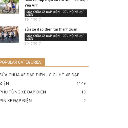
Yến Anh
SỬA CHỮA XE ĐẠP ĐIỆN - CỨU HỘ XE ĐẠP
ĐIỆN
15/11/2017
sửa xe đạp điện tại thanh xuân
SỬA CHỮA XE ĐẠP ĐIỆN - CỨU HỘ XE ĐẠP
ĐIỆN
31/10/2017
POPULAR CATEGORIES
SỬA CHỮA XE ĐẠP ĐIỆN - CỨU HỘ XE ĐẠP
ĐIỆN
1149
PHỤ TÙNG XE ĐẠP ĐIỆN
18
PIN XE ĐẠP ĐIỆN
2