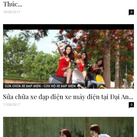
Thúc...
18/08/2017
0
SỬA CHỮA XE ĐẠP ĐIỆN - CỨU HỘ XE ĐẠP ĐIỆN
Sửa chữa xe đạp điện xe máy điện tại Đại An...
17/08/2017
0