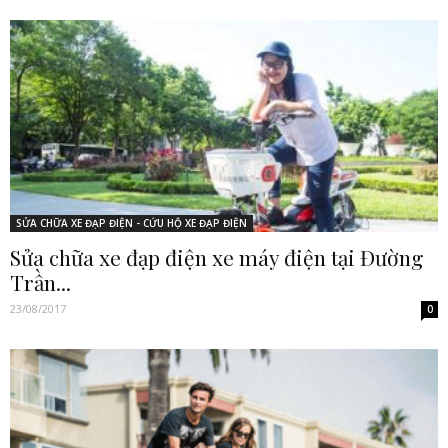
SỬA CHỮA XE ĐẠP ĐIỆN - CỨU HỘ XE ĐẠP ĐIỆN
Sửa chữa xe đạp điện xe máy điện tại Đường
Trần...
23/08/2017
0