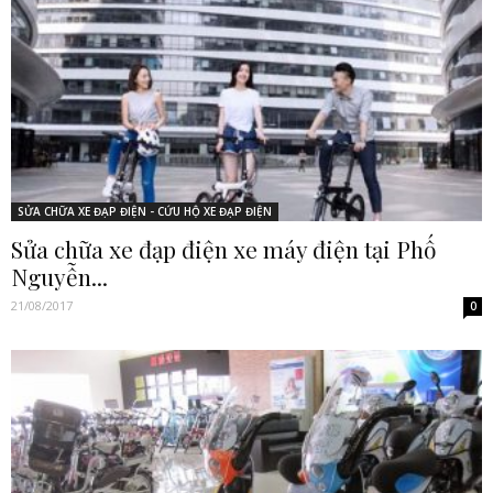
SỬA CHỮA XE ĐẠP ĐIỆN - CỨU HỘ XE ĐẠP ĐIỆN
Sửa chữa xe đạp điện xe máy điện tại Phố
Nguyễn...
21/08/2017
0