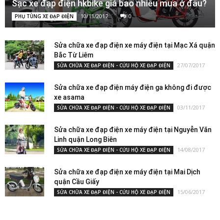
Sạc xe đạp điện hkbike giá bao nhiêu mua ở đâu?
10/11/2017
0
PHỤ TÙNG XE ĐẠP ĐIỆN
Sửa chữa xe đạp điện xe máy điện tại Mạc Xá quận
Bắc Từ Liêm
27/07/2017
SỬA CHỮA XE ĐẠP ĐIỆN - CỨU HỘ XE ĐẠP ĐIỆN
Sửa chữa xe đạp điện máy điện ga không đi được
xe asama
03/11/2017
SỬA CHỮA XE ĐẠP ĐIỆN - CỨU HỘ XE ĐẠP ĐIỆN
Sửa chữa xe đạp điện xe máy điện tại Nguyễn Văn
Linh quận Long Biên
14/08/2017
SỬA CHỮA XE ĐẠP ĐIỆN - CỨU HỘ XE ĐẠP ĐIỆN
Sửa chữa xe đạp điện xe máy điện tại Mai Dịch
quận Cầu Giấy
15/06/2017
SỬA CHỮA XE ĐẠP ĐIỆN - CỨU HỘ XE ĐẠP ĐIỆN