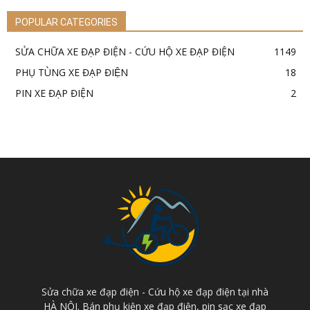
POPULAR CATEGORIES
SỬA CHỮA XE ĐẠP ĐIỆN - CỨU HỘ XE ĐẠP ĐIỆN
1149
PHỤ TÙNG XE ĐẠP ĐIỆN
18
PIN XE ĐẠP ĐIỆN
2
Sửa chữa xe đạp điện - Cứu hộ xe đạp điện tại nhà
HÀ NỘI. Bán phụ kiện xe đạp điện, pin sạc xe đạp