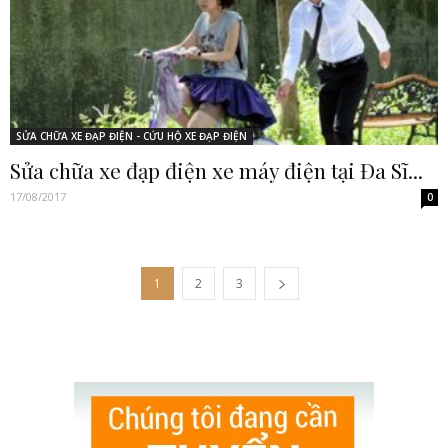
SỬA CHỮA XE ĐẠP ĐIỆN - CỨU HỘ XE ĐẠP ĐIỆN
Sửa chữa xe đạp điện xe máy điện tại Đa Sĩ...
17/08/2017
0
1
2
3