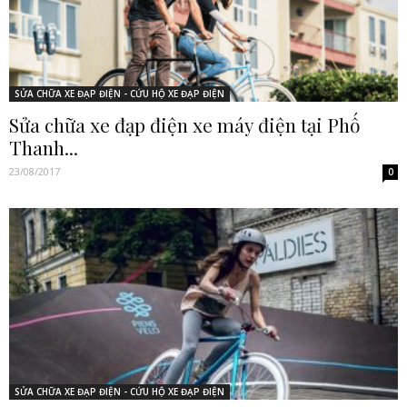
SỬA CHỮA XE ĐẠP ĐIỆN - CỨU HỘ XE ĐẠP ĐIỆN
Sửa chữa xe đạp điện xe máy điện tại Phố
Thanh...
23/08/2017
0
SỬA CHỮA XE ĐẠP ĐIỆN - CỨU HỘ XE ĐẠP ĐIỆN