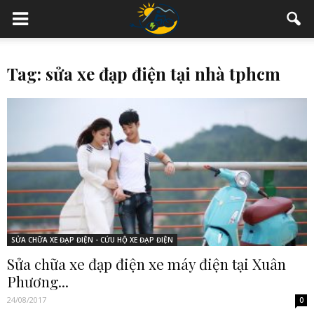
Tag: sửa xe đạp điện tại nhà tphcm
SỬA CHỮA XE ĐẠP ĐIỆN - CỨU HỘ XE ĐẠP ĐIỆN
Sửa chữa xe đạp điện xe máy điện tại Xuân
Phương...
24/08/2017
0