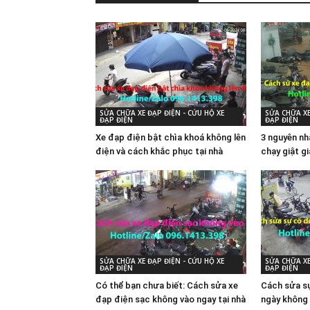
SỬA CHỮA XE ĐẠP ĐIỆN - CỨU HỘ XE
SỬA CHỮA XE
ĐẠP ĐIỆN
ĐẠP ĐIỆN
Xe đạp điện bật chìa khoá không lên
3 nguyên nh
điện và cách khắc phục tại nhà
chạy giật g
SỬA CHỮA XE ĐẠP ĐIỆN - CỨU HỘ XE
SỬA CHỮA XE
ĐẠP ĐIỆN
ĐẠP ĐIỆN
Có thể bạn chưa biết: Cách sửa xe
Cách sửa sự
đạp điện sạc không vào ngay tại nhà
ngày không 