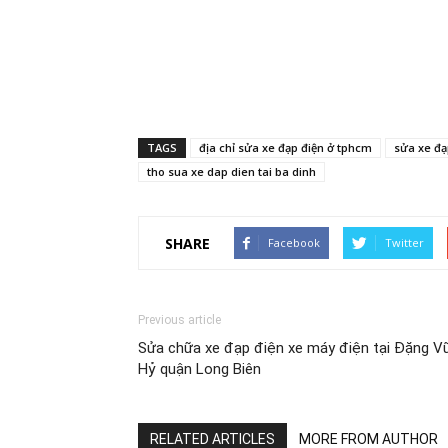
TAGS
địa chỉ sửa xe đạp điện ở tphcm
sửa xe đạ
tho sua xe dap dien tai ba dinh
SHARE
Facebook
Twitter
Previous article
Sửa chữa xe đạp điện xe máy điện tại Đặng V
Hỷ quận Long Biên
RELATED ARTICLES
MORE FROM AUTHOR