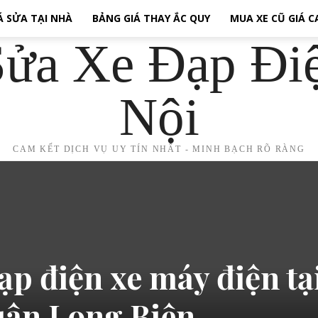
Á SỬA TẠI NHÀ
BẢNG GIÁ THAY ẮC QUY
MUA XE CŨ GIÁ 
ửa Xe Đạp Đi
Nội
CAM KẾT DỊCH VỤ UY TÍN NHẤT - MINH BẠCH RÕ RÀNG
ạp điện xe máy điện tạ
ận Long Biên