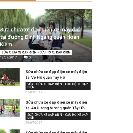
Sửa chữa xe đạp điện xe máy điện
tại đường Đình Ngang quận Hoàn
Kiếm
SỬA CHỮA XE ĐẠP ĐIỆN - CỨU HỘ XE ĐẠP ĐIỆN
12/07/2017
0
Sửa chữa xe đạp điện xe máy điện
tại Vệ Hồ quận Tây Hồ
SỬA CHỮA XE ĐẠP ĐIỆN - CỨU HỘ XE ĐẠP
ĐIỆN
02/08/2017
Sửa chữa xe đạp điện xe máy điện
tại An Dương Vương quận Tây Hồ
SỬA CHỮA XE ĐẠP ĐIỆN - CỨU HỘ XE ĐẠP
ĐIỆN
29/07/2017
Sửa chữa xe đạp điện xe máy điện