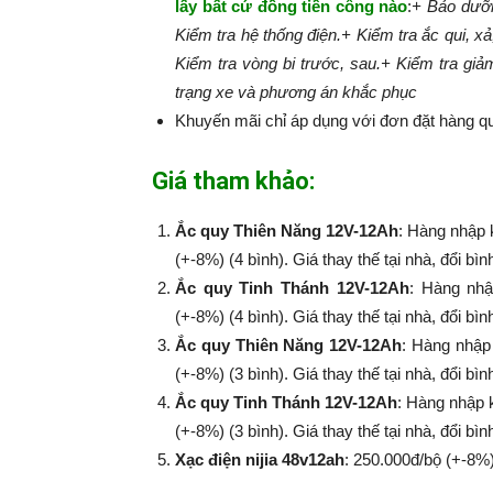
lấy bất cứ đồng tiền công nào
:​​​​​
+ Bảo dưỡn
Kiểm tra hệ thống điện.
+ Kiểm tra ắc qui, xả
Kiểm tra vòng bi trước, sau.
+ Kiểm tra giả
trạng xe và phương án khắc phục
Khuyến mãi chỉ áp dụng với đơn đặt hàng qu
Giá tham khảo:
Ắc quy Thiên Năng 12V-12Ah
: Hàng nhập 
(+-8%) (4 bình). Giá thay thế tại nhà, đổi bì
Ắc quy Tinh Thánh 12V-12Ah
: Hàng nhậ
(+-8%​​​​​​​) (4 bình). Giá thay thế tại nhà, đổi
Ắc quy Thiên Năng 12V-12Ah
: Hàng nhập
(+-8%​​​​​​​) (3 bình). Giá thay thế tại nhà, đổi
Ắc quy Tinh Thánh 12V-12Ah
: Hàng nhập 
(+-8%​​​​​​​) (3 bình). Giá thay thế tại nhà, đổi
Xạc điện nijia 48v12ah
: 250.000đ/bộ (+-8%​​​​​​​