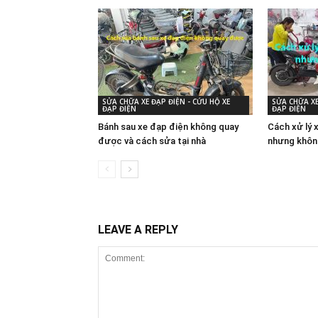
SỬA CHỮA XE ĐẠP ĐIỆN - CỨU HỘ XE
SỬA CHỮA XE
ĐẠP ĐIỆN
ĐẠP ĐIỆN
Bánh sau xe đạp điện không quay
Cách xử lý 
được và cách sửa tại nhà
nhưng khôn
LEAVE A REPLY