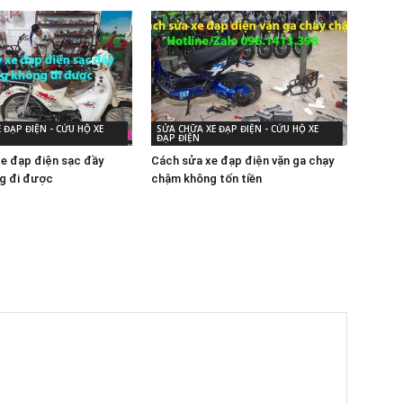
 ĐẠP ĐIỆN - CỨU HỘ XE
SỬA CHỮA XE ĐẠP ĐIỆN - CỨU HỘ XE
ĐẠP ĐIỆN
xe đạp điện sạc đầy
Cách sửa xe đạp điện vặn ga chạy
g đi được
chậm không tốn tiền