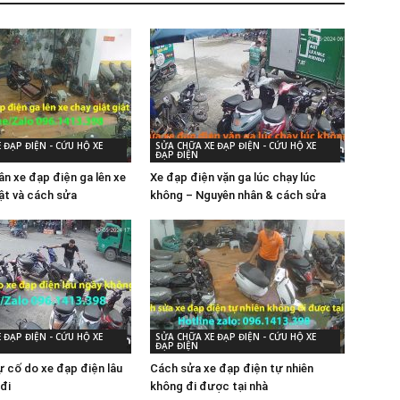
 ĐẠP ĐIỆN - CỨU HỘ XE
SỬA CHỮA XE ĐẠP ĐIỆN - CỨU HỘ XE
ĐẠP ĐIỆN
ân xe đạp điện ga lên xe
Xe đạp điện vặn ga lúc chạy lúc
iật và cách sửa
không – Nguyên nhân & cách sửa
 ĐẠP ĐIỆN - CỨU HỘ XE
SỬA CHỮA XE ĐẠP ĐIỆN - CỨU HỘ XE
ĐẠP ĐIỆN
 cố do xe đạp điện lâu
Cách sửa xe đạp điện tự nhiên
đi
không đi được tại nhà