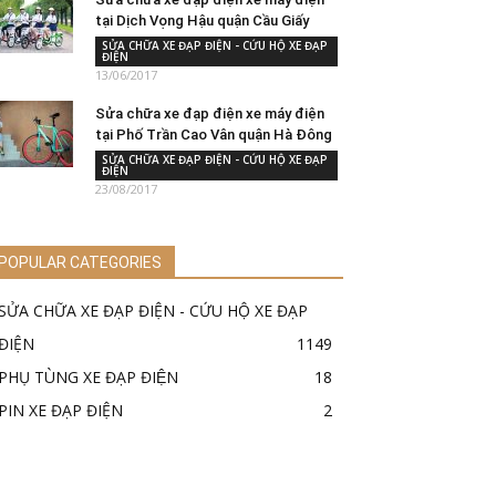
tại Dịch Vọng Hậu quận Cầu Giấy
SỬA CHỮA XE ĐẠP ĐIỆN - CỨU HỘ XE ĐẠP
ĐIỆN
13/06/2017
Sửa chữa xe đạp điện xe máy điện
tại Phố Trần Cao Vân quận Hà Đông
SỬA CHỮA XE ĐẠP ĐIỆN - CỨU HỘ XE ĐẠP
ĐIỆN
23/08/2017
POPULAR CATEGORIES
SỬA CHỮA XE ĐẠP ĐIỆN - CỨU HỘ XE ĐẠP
ĐIỆN
1149
PHỤ TÙNG XE ĐẠP ĐIỆN
18
PIN XE ĐẠP ĐIỆN
2