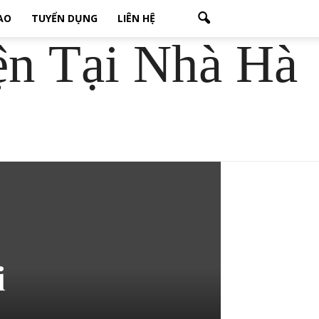
CAO
TUYỂN DỤNG
LIÊN HỆ
ện Tại Nhà Hà
i