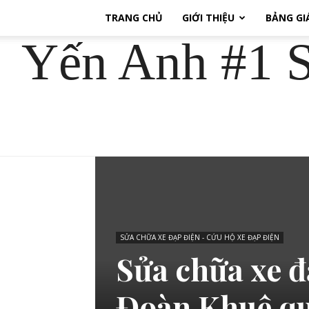
TRANG CHỦ
GIỚI THIỆU
BẢNG GI
Yến Anh #1 S
SỬA CHỮA XE ĐẠP ĐIỆN - CỨU HỘ XE ĐẠP ĐIỆN
Sửa chữa xe đ
Đoàn Khuê qu