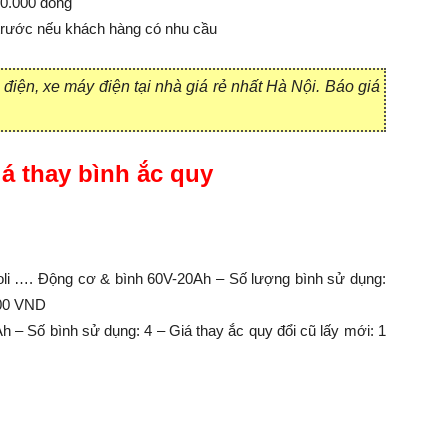
00.000 đồng
 trước nếu khách hàng có nhu cầu
 điện, xe máy điện tại nhà giá rẻ nhất Hà Nội. Báo giá
á thay bình ắc quy
apoli …. Động cơ & bình 60V-20Ah – Số lượng bình sử dụng:
000 VND
 – Số bình sử dụng: 4 – Giá thay ắc quy đổi cũ lấy mới: 1