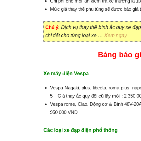
Chi phí cho mỗi lần kiểm tra xe thường là 1
Mức giá thay thế phụ tùng sẽ được báo giá
Chú ý
:
Dịch vụ thay thế bình ắc quy xe đạp
chi tiết cho từng loại xe …
Xem ngay
Bảng báo gi
Xe máy điện Vespa
Vespa Nagaki, plus, libecta, roma plus, n
5 – Giá thay ắc quy đổi cũ lấy mới : 2 350 
Vespa rome, Ciao. Động cơ & Bình 48V-20Ah
950 000 VND
Các loại xe đạp điện phổ thông