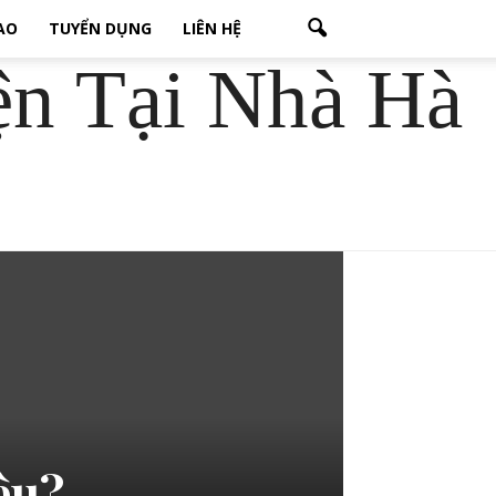
CAO
TUYỂN DỤNG
LIÊN HỆ
ện Tại Nhà Hà
êu?