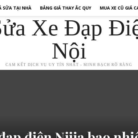
Á SỬA TẠI NHÀ
BẢNG GIÁ THAY ẮC QUY
MUA XE CŨ GIÁ 
ửa Xe Đạp Đi
Nội
CAM KẾT DỊCH VỤ UY TÍN NHẤT - MINH BẠCH RÕ RÀNG
 đạp điện Nijia bao nhi