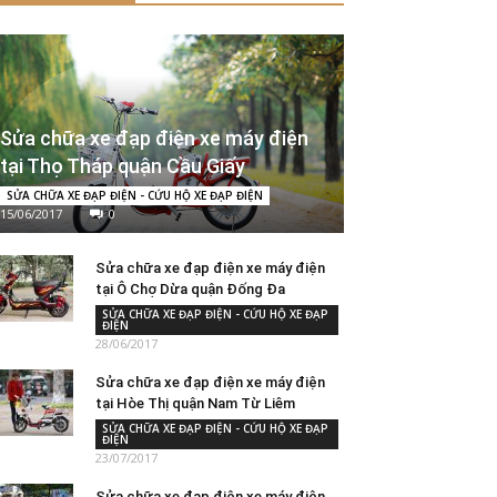
Sửa chữa xe đạp điện xe máy điện
tại Thọ Tháp quận Cầu Giấy
SỬA CHỮA XE ĐẠP ĐIỆN - CỨU HỘ XE ĐẠP ĐIỆN
15/06/2017
0
Sửa chữa xe đạp điện xe máy điện
tại Ô Chợ Dừa quận Đống Đa
SỬA CHỮA XE ĐẠP ĐIỆN - CỨU HỘ XE ĐẠP
ĐIỆN
28/06/2017
Sửa chữa xe đạp điện xe máy điện
tại Hòe Thị quận Nam Từ Liêm
SỬA CHỮA XE ĐẠP ĐIỆN - CỨU HỘ XE ĐẠP
ĐIỆN
23/07/2017
Sửa chữa xe đạp điện xe máy điện