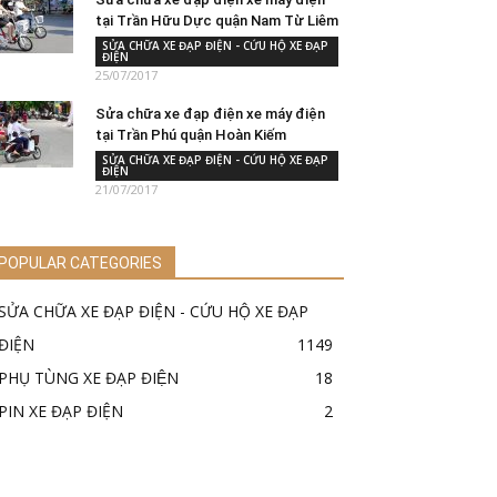
tại Trần Hữu Dực quận Nam Từ Liêm
SỬA CHỮA XE ĐẠP ĐIỆN - CỨU HỘ XE ĐẠP
ĐIỆN
25/07/2017
Sửa chữa xe đạp điện xe máy điện
tại Trần Phú quận Hoàn Kiếm
SỬA CHỮA XE ĐẠP ĐIỆN - CỨU HỘ XE ĐẠP
ĐIỆN
21/07/2017
POPULAR CATEGORIES
SỬA CHỮA XE ĐẠP ĐIỆN - CỨU HỘ XE ĐẠP
ĐIỆN
1149
PHỤ TÙNG XE ĐẠP ĐIỆN
18
PIN XE ĐẠP ĐIỆN
2