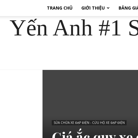
TRANG CHỦ
GIỚI THIỆU
BẢNG GI
Yến Anh #1 S
SỬA CHỮA XE ĐẠP ĐIỆN - CỨU HỘ XE ĐẠP ĐIỆN
Giá ắc quy xe