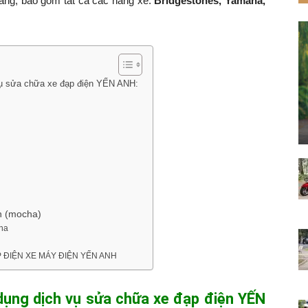
hàng, bao gồm tất cả các hãng xe:
Bridgestones, Yamaha,
vụ sửa chữa xe đạp điện YẾN ANH:
an (mocha)
aha
 ĐẠP ĐIỆN XE MÁY ĐIỆN YẾN ANH
 dụng dịch vụ sửa chữa xe đạp điện YẾN