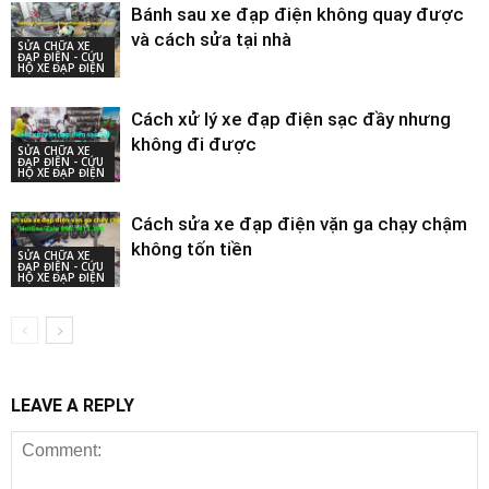
Bánh sau xe đạp điện không quay được
và cách sửa tại nhà
SỬA CHỮA XE
ĐẠP ĐIỆN - CỨU
HỘ XE ĐẠP ĐIỆN
Cách xử lý xe đạp điện sạc đầy nhưng
không đi được
SỬA CHỮA XE
ĐẠP ĐIỆN - CỨU
HỘ XE ĐẠP ĐIỆN
Cách sửa xe đạp điện vặn ga chạy chậm
không tốn tiền
SỬA CHỮA XE
ĐẠP ĐIỆN - CỨU
HỘ XE ĐẠP ĐIỆN
LEAVE A REPLY