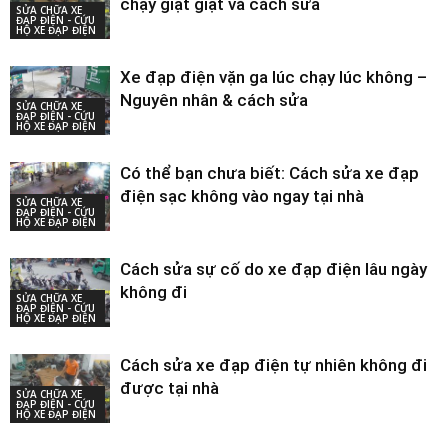
chạy giật giật và cách sửa
SỬA CHỮA XE
ĐẠP ĐIỆN - CỨU
HỘ XE ĐẠP ĐIỆN
Xe đạp điện vặn ga lúc chạy lúc không –
Nguyên nhân & cách sửa
SỬA CHỮA XE
ĐẠP ĐIỆN - CỨU
HỘ XE ĐẠP ĐIỆN
Có thể bạn chưa biết: Cách sửa xe đạp
điện sạc không vào ngay tại nhà
SỬA CHỮA XE
ĐẠP ĐIỆN - CỨU
HỘ XE ĐẠP ĐIỆN
Cách sửa sự cố do xe đạp điện lâu ngày
không đi
SỬA CHỮA XE
ĐẠP ĐIỆN - CỨU
HỘ XE ĐẠP ĐIỆN
Cách sửa xe đạp điện tự nhiên không đi
được tại nhà
SỬA CHỮA XE
ĐẠP ĐIỆN - CỨU
HỘ XE ĐẠP ĐIỆN