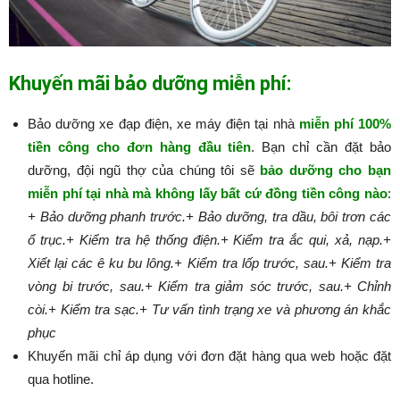
Khuyến mãi bảo dưỡng miễn phí:
Bảo dưỡng xe đạp điện, xe máy điện tại nhà
miễn phí 100%
tiền công cho đơn hàng đầu tiên
. Bạn chỉ cần đặt bảo
dưỡng, đội ngũ thợ của chúng tôi sẽ
bảo dưỡng cho bạn
miễn phí tại nhà mà không lấy bất cứ đồng tiền công nào
:​​​​​
+ Bảo dưỡng phanh trước.
+ Bảo dưỡng, tra dầu, bôi trơn các
ổ trục.
+ Kiểm tra hệ thống điện.
+ Kiểm tra ắc qui, xả, nạp.
+
Xiết lại các ê ku bu lông.
+ Kiểm tra lốp trước, sau.
+ Kiểm tra
vòng bi trước, sau.
+ Kiểm tra giảm sóc trước, sau.
+ Chỉnh
còi.
+ Kiểm tra sạc.
+ Tư vấn tình trạng xe và phương án khắc
phục
Khuyến mãi chỉ áp dụng với đơn đặt hàng qua web hoặc đặt
qua hotline.