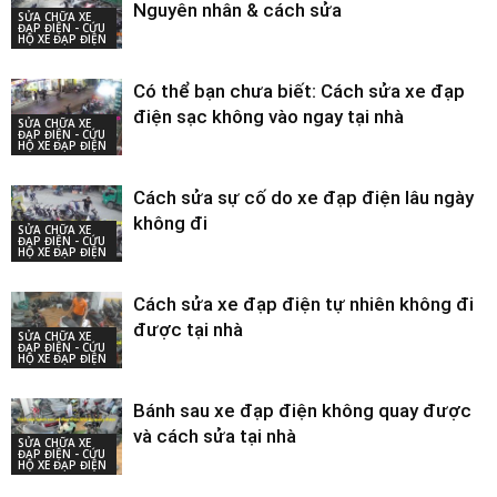
Nguyên nhân & cách sửa
SỬA CHỮA XE
ĐẠP ĐIỆN - CỨU
HỘ XE ĐẠP ĐIỆN
Có thể bạn chưa biết: Cách sửa xe đạp
điện sạc không vào ngay tại nhà
SỬA CHỮA XE
ĐẠP ĐIỆN - CỨU
HỘ XE ĐẠP ĐIỆN
Cách sửa sự cố do xe đạp điện lâu ngày
không đi
SỬA CHỮA XE
ĐẠP ĐIỆN - CỨU
HỘ XE ĐẠP ĐIỆN
Cách sửa xe đạp điện tự nhiên không đi
được tại nhà
SỬA CHỮA XE
ĐẠP ĐIỆN - CỨU
HỘ XE ĐẠP ĐIỆN
Bánh sau xe đạp điện không quay được
và cách sửa tại nhà
SỬA CHỮA XE
ĐẠP ĐIỆN - CỨU
HỘ XE ĐẠP ĐIỆN