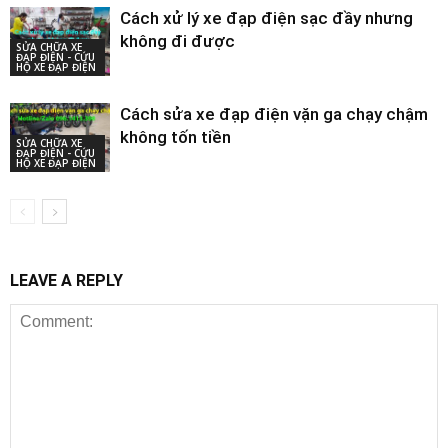
Cách xử lý xe đạp điện sạc đầy nhưng
không đi được
SỬA CHỮA XE
ĐẠP ĐIỆN - CỨU
HỘ XE ĐẠP ĐIỆN
Cách sửa xe đạp điện vặn ga chạy chậm
không tốn tiền
SỬA CHỮA XE
ĐẠP ĐIỆN - CỨU
HỘ XE ĐẠP ĐIỆN
LEAVE A REPLY