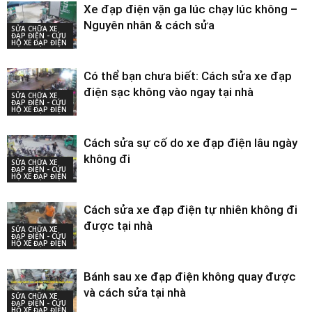
Xe đạp điện vặn ga lúc chạy lúc không –
Nguyên nhân & cách sửa
SỬA CHỮA XE
ĐẠP ĐIỆN - CỨU
HỘ XE ĐẠP ĐIỆN
Có thể bạn chưa biết: Cách sửa xe đạp
điện sạc không vào ngay tại nhà
SỬA CHỮA XE
ĐẠP ĐIỆN - CỨU
HỘ XE ĐẠP ĐIỆN
Cách sửa sự cố do xe đạp điện lâu ngày
không đi
SỬA CHỮA XE
ĐẠP ĐIỆN - CỨU
HỘ XE ĐẠP ĐIỆN
Cách sửa xe đạp điện tự nhiên không đi
được tại nhà
SỬA CHỮA XE
ĐẠP ĐIỆN - CỨU
HỘ XE ĐẠP ĐIỆN
Bánh sau xe đạp điện không quay được
và cách sửa tại nhà
SỬA CHỮA XE
ĐẠP ĐIỆN - CỨU
HỘ XE ĐẠP ĐIỆN