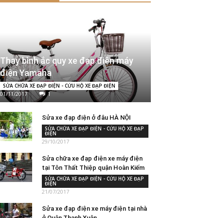
Thay bình ắc quy xe đạp điện máy
điện Yamaha
SỬA CHỮA XE ĐẠP ĐIỆN - CỨU HỘ XE ĐẠP ĐIỆN
01/11/2017
1
Sửa xe đạp điện ở đâu HÀ NỘI
SỬA CHỮA XE ĐẠP ĐIỆN - CỨU HỘ XE ĐẠP
ĐIỆN
29/10/2017
Sửa chữa xe đạp điện xe máy điện
tại Tôn Thất Thiệp quận Hoàn Kiếm
SỬA CHỮA XE ĐẠP ĐIỆN - CỨU HỘ XE ĐẠP
ĐIỆN
21/07/2017
Sửa xe đạp điện xe máy điện tại nhà
ở Quận Thanh Xuân