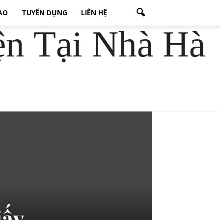
CAO
TUYỂN DỤNG
LIÊN HỆ
ện Tại Nhà Hà
iấy