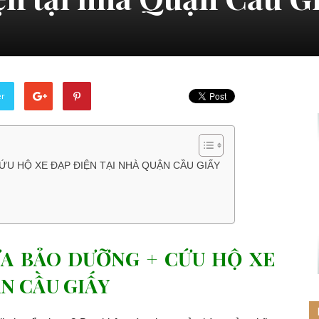
er
ỨU HỘ XE ĐẠP ĐIỆN TẠI NHÀ QUẬN CẦU GIẤY
ỮA BẢO DƯỠNG + CỨU HỘ XE
N CẦU GIẤY