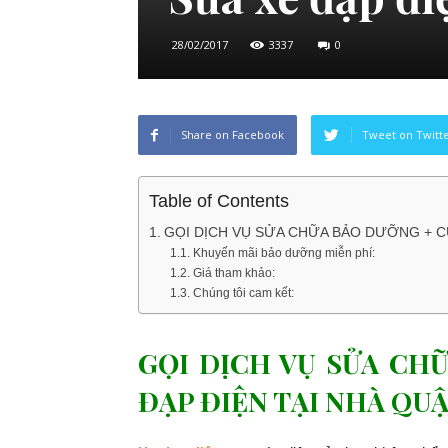
28/02/2017
3337
0
Share on Facebook
Tweet on Twitt
Table of Contents
GỌI DỊCH VỤ SỬA CHỮA BẢO DƯỠNG + C
Khuyến mãi bảo dưỡng miễn phí:
Giá tham khảo:
Chúng tôi cam kết:
GỌI DỊCH VỤ SỬA CH
ĐẠP ĐIỆN TẠI NHÀ QUẬ