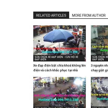
RELATED ARTICLES
MORE FROM AUTHOR
SỬA CHỮA XE ĐẠP ĐIỆN - CỨU HỘ XE
SỬA CHỮA XE
ĐẠP ĐIỆN
ĐẠP ĐIỆN
Xe đạp điện bật chìa khoá không lên
3 nguyên nh
điện và cách khắc phục tại nhà
chạy giật g