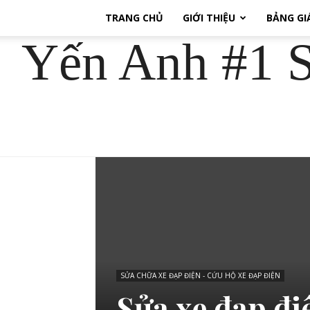
TRANG CHỦ
GIỚI THIỆU
BẢNG GI
Yến Anh #1 S
SỬA CHỮA XE ĐẠP ĐIỆN - CỨU HỘ XE ĐẠP ĐIỆN
Sửa xe đạp đi