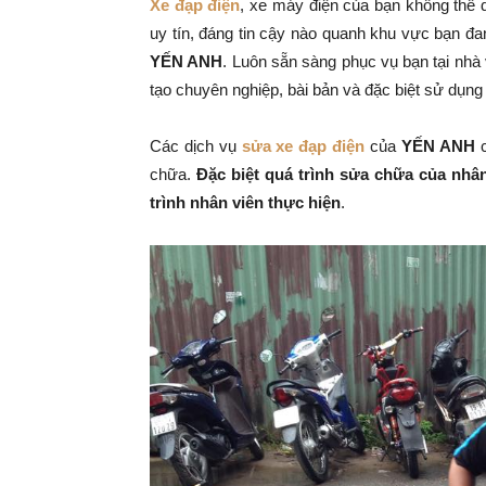
Xe đạp điện
, xe máy điện của bạn không thể
uy tín, đáng tin cậy nào quanh khu vực bạn đa
YẾN ANH
. Luôn sẵn sàng phục vụ bạn tại nhà
tạo chuyên nghiệp, bài bản và đặc biệt sử dụn
Các dịch vụ
sửa xe đạp điện
của
YẾN ANH
c
chữa.
Đặc biệt quá trình sửa chữa của nhâ
trình nhân viên thực hiện
.