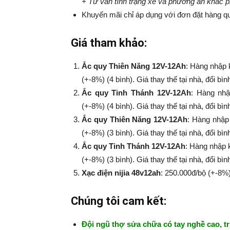
+ Tư vấn tình trạng xe và phương án khắc 
Khuyến mãi chỉ áp dụng với đơn đặt hàng qu
Giá tham khảo:
Ắc quy Thiên Năng 12V-12Ah
: Hàng nhập 
(+-8%) (4 bình). Giá thay thế tại nhà, đổi bì
Ắc quy Tinh Thánh 12V-12Ah
: Hàng nhậ
(+-8%​​​​​​​) (4 bình). Giá thay thế tại nhà, đổi
Ắc quy Thiên Năng 12V-12Ah
: Hàng nhập
(+-8%​​​​​​​) (3 bình). Giá thay thế tại nhà, đổi
Ắc quy Tinh Thánh 12V-12Ah
: Hàng nhập 
(+-8%​​​​​​​) (3 bình). Giá thay thế tại nhà, đổi
Xạc điện nijia 48v12ah
: 250.000đ/bộ (+-8%​​​​​​​
Chúng tôi cam kết:
Đội ngũ thợ sửa chữa có tay nghề cao, tr