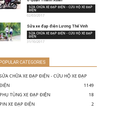
SỬA CHỮA XE ĐẠP ĐIỆN - CỨU HỘ XE ĐẠP
ĐIỆN
02/03/2017
Sửa xe đạp điện Lương Thế Vinh
SỬA CHỮA XE ĐẠP ĐIỆN - CỨU HỘ XE ĐẠP
ĐIỆN
31/10/2017
POPULAR CATEGORIES
SỬA CHỮA XE ĐẠP ĐIỆN - CỨU HỘ XE ĐẠP
ĐIỆN
1149
PHỤ TÙNG XE ĐẠP ĐIỆN
18
PIN XE ĐẠP ĐIỆN
2