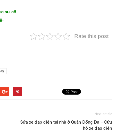
c sự cố.
g.
Rate this post
iay
Next article
Sửa xe đạp điện tại nhà ở Quận Đống Đa – Cứu
hộ xe đạp điện