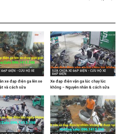
 ĐẠP ĐIỆN - CỨU HỘ XE
SỬA CHỮA XE ĐẠP ĐIỆN - CỨU HỘ XE
ĐẠP ĐIỆN
ân xe đạp điện ga lên xe
Xe đạp điện vặn ga lúc chạy lúc
iật và cách sửa
không – Nguyên nhân & cách sửa