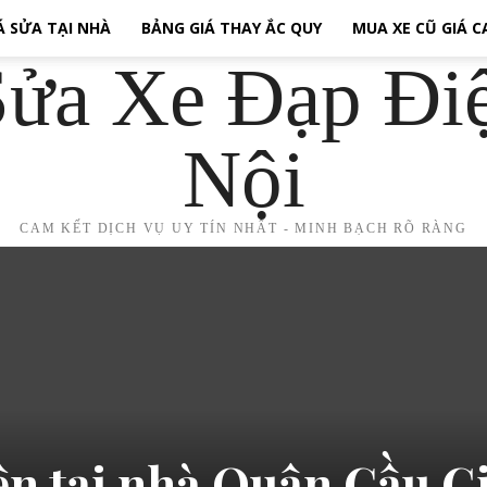
Á SỬA TẠI NHÀ
BẢNG GIÁ THAY ẮC QUY
MUA XE CŨ GIÁ 
ửa Xe Đạp Đi
Nội
CAM KẾT DỊCH VỤ UY TÍN NHẤT - MINH BẠCH RÕ RÀNG
ện tại nhà Quận Cầu G