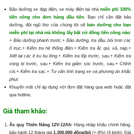
Bảo dưỡng xe đạp điện, xe máy điện tại nhà
miễn phí 100%
tiền công cho đơn hàng đầu tiên
. Bạn chỉ cần đặt bảo
dưỡng, đội ngũ thợ của chúng tôi sẽ
bảo dưỡng cho bạn
miễn phí tại nhà mà không lấy bất cứ đồng tiền công nào
:​​​​​
+ Bảo dưỡng phanh trước.
+ Bảo dưỡng, tra dầu, bôi trơn các
ổ trục.
+ Kiểm tra hệ thống điện.
+ Kiểm tra ắc qui, xả, nạp.
+
Xiết lại các ê ku bu lông.
+ Kiểm tra lốp trước, sau.
+ Kiểm tra
vòng bi trước, sau.
+ Kiểm tra giảm sóc trước, sau.
+ Chỉnh
còi.
+ Kiểm tra sạc.
+ Tư vấn tình trạng xe và phương án khắc
phục
Khuyến mãi chỉ áp dụng với đơn đặt hàng qua web hoặc đặt
qua hotline.
Giá tham khảo:
Ắc quy Thiên Năng 12V-12Ah
: Hàng nhập khẩu chính hãng,
bảo hành 12 tháng giá
1.300.000 đồng/bộ
(+-8%) (4 bình). Giá