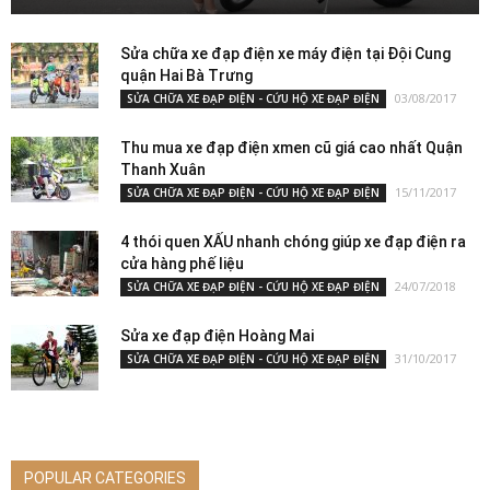
Sửa chữa xe đạp điện xe máy điện tại Đội Cung
quận Hai Bà Trưng
03/08/2017
SỬA CHỮA XE ĐẠP ĐIỆN - CỨU HỘ XE ĐẠP ĐIỆN
Thu mua xe đạp điện xmen cũ giá cao nhất Quận
Thanh Xuân
15/11/2017
SỬA CHỮA XE ĐẠP ĐIỆN - CỨU HỘ XE ĐẠP ĐIỆN
4 thói quen XẤU nhanh chóng giúp xe đạp điện ra
cửa hàng phế liệu
24/07/2018
SỬA CHỮA XE ĐẠP ĐIỆN - CỨU HỘ XE ĐẠP ĐIỆN
Sửa xe đạp điện Hoàng Mai
31/10/2017
SỬA CHỮA XE ĐẠP ĐIỆN - CỨU HỘ XE ĐẠP ĐIỆN
POPULAR CATEGORIES