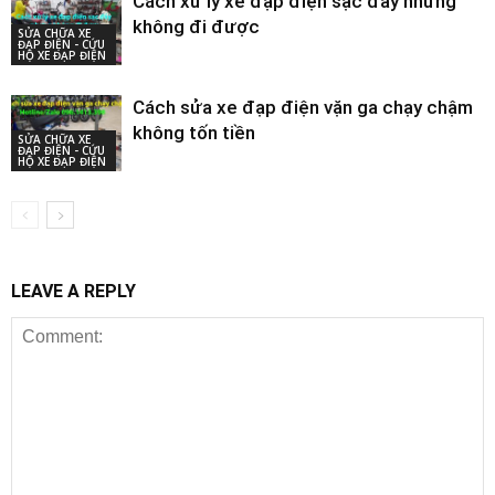
Cách xử lý xe đạp điện sạc đầy nhưng
không đi được
SỬA CHỮA XE
ĐẠP ĐIỆN - CỨU
HỘ XE ĐẠP ĐIỆN
Cách sửa xe đạp điện vặn ga chạy chậm
không tốn tiền
SỬA CHỮA XE
ĐẠP ĐIỆN - CỨU
HỘ XE ĐẠP ĐIỆN
LEAVE A REPLY