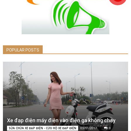
POPULAR POSTS
Xe đạp điện máy điện vào điện ga không chạy
03/11/2017
0
SỬA CHỮA XE ĐẠP ĐIỆN - CỨU HỘ XE ĐẠP ĐIỆN