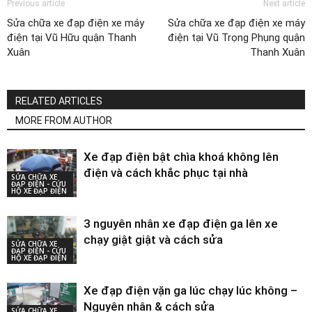
Previous article
Next article
Sửa chữa xe đạp điện xe máy
Sửa chữa xe đạp điện xe máy
điện tại Vũ Hữu quận Thanh
điện tại Vũ Trọng Phụng quận
Xuân
Thanh Xuân
RELATED ARTICLES
MORE FROM AUTHOR
Xe đạp điện bật chìa khoá không lên
điện và cách khắc phục tại nhà
SỬA CHỮA XE
ĐẠP ĐIỆN - CỨU
HỘ XE ĐẠP ĐIỆN
3 nguyên nhân xe đạp điện ga lên xe
chạy giật giật và cách sửa
SỬA CHỮA XE
ĐẠP ĐIỆN - CỨU
HỘ XE ĐẠP ĐIỆN
Xe đạp điện vặn ga lúc chạy lúc không –
Nguyên nhân & cách sửa
SỬA CHỮA XE