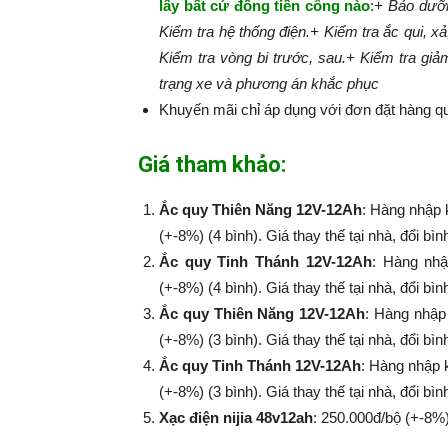
lấy bất cứ đồng tiền công nào
:​​​​​
+ Bảo dưỡn
Kiểm tra hệ thống điện.
+ Kiểm tra ắc qui, xả
Kiểm tra vòng bi trước, sau.
+ Kiểm tra giả
trạng xe và phương án khắc phục
Khuyến mãi chỉ áp dụng với đơn đặt hàng qu
Giá tham khảo:
Ắc quy Thiên Năng 12V-12Ah
: Hàng nhập 
(+-8%) (4 bình). Giá thay thế tại nhà, đổi bì
Ắc quy Tinh Thánh 12V-12Ah
: Hàng nhậ
(+-8%​​​​​​​) (4 bình). Giá thay thế tại nhà, đổi
Ắc quy Thiên Năng 12V-12Ah
: Hàng nhập
(+-8%​​​​​​​) (3 bình). Giá thay thế tại nhà, đổi
Ắc quy Tinh Thánh 12V-12Ah
: Hàng nhập 
(+-8%​​​​​​​) (3 bình). Giá thay thế tại nhà, đổi
Xạc điện nijia 48v12ah
: 250.000đ/bộ (+-8%​​​​​​​