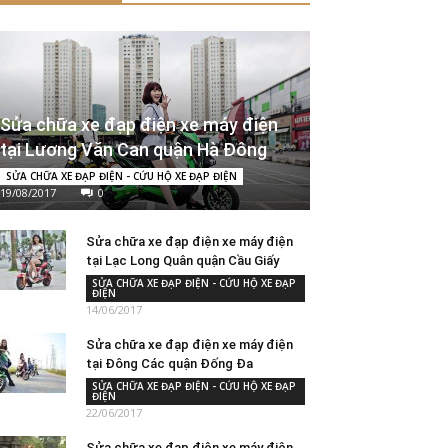
Sửa chữa xe đạp điện xe máy điện
tại Lương Văn Can quận Hà Đông
SỬA CHỮA XE ĐẠP ĐIỆN - CỨU HỘ XE ĐẠP ĐIỆN
19/08/2017
0
Sửa chữa xe đạp điện xe máy điện
tại Lạc Long Quân quận Cầu Giấy
SỬA CHỮA XE ĐẠP ĐIỆN - CỨU HỘ XE ĐẠP
ĐIỆN
14/06/2017
Sửa chữa xe đạp điện xe máy điện
tại Đông Các quận Đống Đa
SỬA CHỮA XE ĐẠP ĐIỆN - CỨU HỘ XE ĐẠP
ĐIỆN
22/06/2017
Sửa chữa xe đạp điện xe máy điện