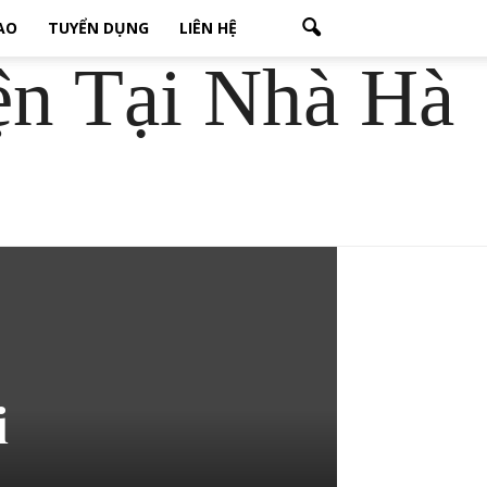
CAO
TUYỂN DỤNG
LIÊN HỆ
ện Tại Nhà Hà
i