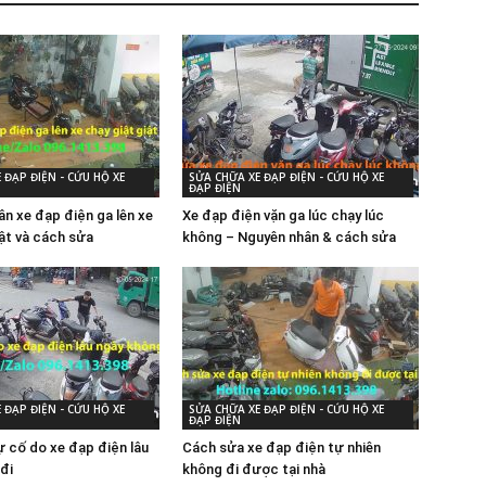
 ĐẠP ĐIỆN - CỨU HỘ XE
SỬA CHỮA XE ĐẠP ĐIỆN - CỨU HỘ XE
ĐẠP ĐIỆN
ân xe đạp điện ga lên xe
Xe đạp điện vặn ga lúc chạy lúc
iật và cách sửa
không – Nguyên nhân & cách sửa
 ĐẠP ĐIỆN - CỨU HỘ XE
SỬA CHỮA XE ĐẠP ĐIỆN - CỨU HỘ XE
ĐẠP ĐIỆN
 cố do xe đạp điện lâu
Cách sửa xe đạp điện tự nhiên
đi
không đi được tại nhà