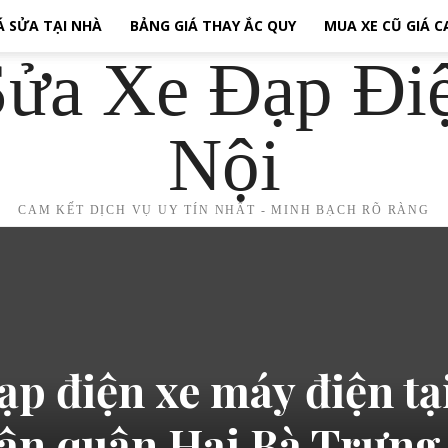
Á SỬA TẠI NHÀ
BẢNG GIÁ THAY ẮC QUY
MUA XE CŨ GIÁ 
ửa Xe Đạp Đi
Nội
CAM KẾT DỊCH VỤ UY TÍN NHẤT - MINH BẠCH RÕ RÀNG
ạp điện xe máy điện tạ
ân quận Hai Bà Trưng