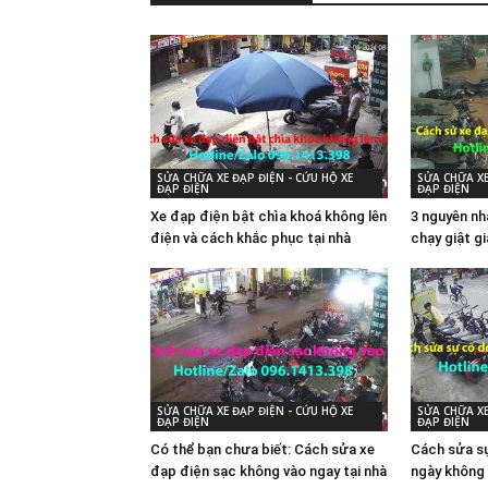
SỬA CHỮA XE ĐẠP ĐIỆN - CỨU HỘ XE
SỬA CHỮA XE
ĐẠP ĐIỆN
ĐẠP ĐIỆN
Xe đạp điện bật chìa khoá không lên
3 nguyên nh
điện và cách khắc phục tại nhà
chạy giật g
SỬA CHỮA XE ĐẠP ĐIỆN - CỨU HỘ XE
SỬA CHỮA XE
ĐẠP ĐIỆN
ĐẠP ĐIỆN
Có thể bạn chưa biết: Cách sửa xe
Cách sửa sự
đạp điện sạc không vào ngay tại nhà
ngày không 