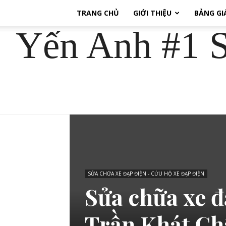
TRANG CHỦ
GIỚI THIỆU
BẢNG GI
Yến Anh #1 S
SỬA CHỮA XE ĐẠP ĐIỆN - CỨU HỘ XE ĐẠP ĐIỆN
Sửa chữa xe đ
Trần Khát Ch