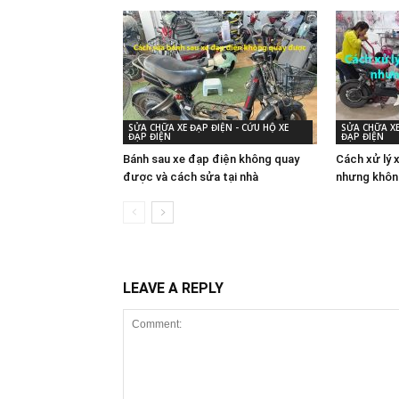
SỬA CHỮA XE ĐẠP ĐIỆN - CỨU HỘ XE
SỬA CHỮA XE
ĐẠP ĐIỆN
ĐẠP ĐIỆN
Bánh sau xe đạp điện không quay
Cách xử lý 
được và cách sửa tại nhà
nhưng khôn
LEAVE A REPLY