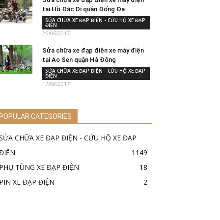
tại Hồ Đắc Di quận Đống Đa
SỬA CHỮA XE ĐẠP ĐIỆN - CỨU HỘ XE ĐẠP
ĐIỆN
26/06/2017
Sửa chữa xe đạp điện xe máy điện
tại Ao Sen quận Hà Đông
SỬA CHỮA XE ĐẠP ĐIỆN - CỨU HỘ XE ĐẠP
ĐIỆN
17/08/2017
POPULAR CATEGORIES
SỬA CHỮA XE ĐẠP ĐIỆN - CỨU HỘ XE ĐẠP
ĐIỆN
1149
PHỤ TÙNG XE ĐẠP ĐIỆN
18
PIN XE ĐẠP ĐIỆN
2