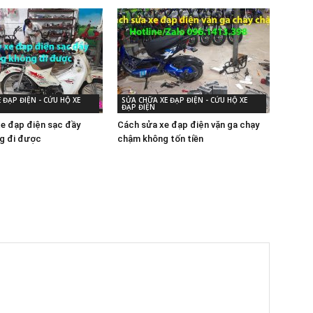
 ĐẠP ĐIỆN - CỨU HỘ XE
SỬA CHỮA XE ĐẠP ĐIỆN - CỨU HỘ XE
ĐẠP ĐIỆN
xe đạp điện sạc đầy
Cách sửa xe đạp điện vặn ga chạy
g đi được
chậm không tốn tiền