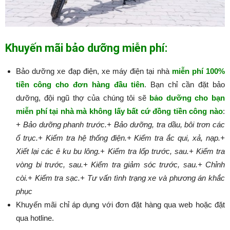
Khuyến mãi bảo dưỡng miễn phí:
Bảo dưỡng xe đạp điện, xe máy điện tại nhà
miễn phí 100%
tiền công cho đơn hàng đầu tiên
. Bạn chỉ cần đặt bảo
dưỡng, đội ngũ thợ của chúng tôi sẽ
bảo dưỡng cho bạn
miễn phí tại nhà mà không lấy bất cứ đồng tiền công nào
:​​​​​
+ Bảo dưỡng phanh trước.
+ Bảo dưỡng, tra dầu, bôi trơn các
ổ trục.
+ Kiểm tra hệ thống điện.
+ Kiểm tra ắc qui, xả, nạp.
+
Xiết lại các ê ku bu lông.
+ Kiểm tra lốp trước, sau.
+ Kiểm tra
vòng bi trước, sau.
+ Kiểm tra giảm sóc trước, sau.
+ Chỉnh
còi.
+ Kiểm tra sạc.
+ Tư vấn tình trạng xe và phương án khắc
phục
Khuyến mãi chỉ áp dụng với đơn đặt hàng qua web hoặc đặt
qua hotline.