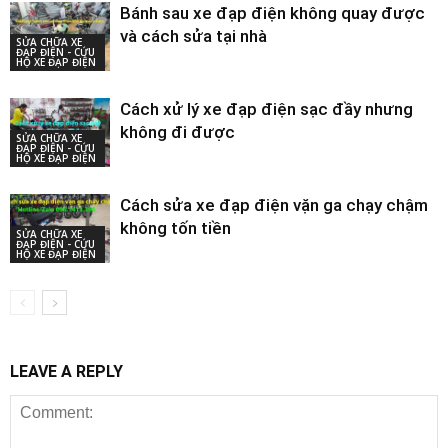
Bánh sau xe đạp điện không quay được
và cách sửa tại nhà
SỬA CHỮA XE
ĐẠP ĐIỆN - CỨU
HỘ XE ĐẠP ĐIỆN
Cách xử lý xe đạp điện sạc đầy nhưng
không đi được
SỬA CHỮA XE
ĐẠP ĐIỆN - CỨU
HỘ XE ĐẠP ĐIỆN
Cách sửa xe đạp điện vặn ga chạy chậm
không tốn tiền
SỬA CHỮA XE
ĐẠP ĐIỆN - CỨU
HỘ XE ĐẠP ĐIỆN
LEAVE A REPLY