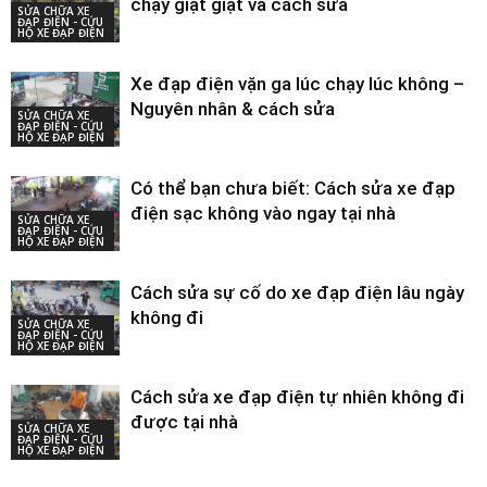
chạy giật giật và cách sửa
SỬA CHỮA XE
ĐẠP ĐIỆN - CỨU
HỘ XE ĐẠP ĐIỆN
Xe đạp điện vặn ga lúc chạy lúc không –
Nguyên nhân & cách sửa
SỬA CHỮA XE
ĐẠP ĐIỆN - CỨU
HỘ XE ĐẠP ĐIỆN
Có thể bạn chưa biết: Cách sửa xe đạp
điện sạc không vào ngay tại nhà
SỬA CHỮA XE
ĐẠP ĐIỆN - CỨU
HỘ XE ĐẠP ĐIỆN
Cách sửa sự cố do xe đạp điện lâu ngày
không đi
SỬA CHỮA XE
ĐẠP ĐIỆN - CỨU
HỘ XE ĐẠP ĐIỆN
Cách sửa xe đạp điện tự nhiên không đi
được tại nhà
SỬA CHỮA XE
ĐẠP ĐIỆN - CỨU
HỘ XE ĐẠP ĐIỆN