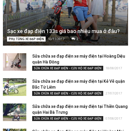
Sạc xe đạp điện 133s giá bao nhiêu mua ở đâu?
10/11/2017
2
PHỤ TÙNG XE ĐẠP ĐIỆN
Sửa chữa xe đạp điện xe máy điện tại Hoàng Diệu
quận Hà Đông
18/08/2017
SỬA CHỮA XE ĐẠP ĐIỆN - CỨU HỘ XE ĐẠP ĐIỆN
Sửa chữa xe đạp điện xe máy điện tại Kẻ Vẽ quận
Bắc Từ Liêm
27/07/2017
SỬA CHỮA XE ĐẠP ĐIỆN - CỨU HỘ XE ĐẠP ĐIỆN
Sửa chữa xe đạp điện xe máy điện tại Thiền Quang
quận Hai Bà Trưng
07/08/2017
SỬA CHỮA XE ĐẠP ĐIỆN - CỨU HỘ XE ĐẠP ĐIỆN