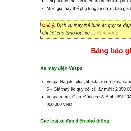
Chi phí cho mỗi lần kiểm tra xe thường là 1
Mức giá thay thế phụ tùng sẽ được báo giá
Chú ý
:
Dịch vụ thay thế bình ắc quy xe đạp
chi tiết cho từng loại xe …
Xem ngay
Bảng báo gi
Xe máy điện Vespa
Vespa Nagaki, plus, libecta, roma plus, n
5 – Giá thay ắc quy đổi cũ lấy mới : 2 350 
Vespa rome, Ciao. Động cơ & Bình 48V-20Ah
950 000 VND
Các loại xe đạp điện phổ thông