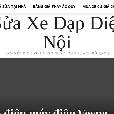
Á SỬA TẠI NHÀ
BẢNG GIÁ THAY ẮC QUY
MUA XE CŨ GIÁ 
ửa Xe Đạp Đi
Nội
CAM KẾT DỊCH VỤ UY TÍN NHẤT - MINH BẠCH RÕ RÀNG
 điện máy điện Vespa