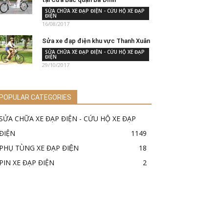
SỬA CHỮA XE ĐẠP ĐIỆN - CỨU HỘ XE ĐẠP
ĐIỆN
16/08/2017
Sửa xe đạp điện khu vực Thanh Xuân
SỬA CHỮA XE ĐẠP ĐIỆN - CỨU HỘ XE ĐẠP
ĐIỆN
29/10/2017
POPULAR CATEGORIES
SỬA CHỮA XE ĐẠP ĐIỆN - CỨU HỘ XE ĐẠP
ĐIỆN
1149
PHỤ TÙNG XE ĐẠP ĐIỆN
18
PIN XE ĐẠP ĐIỆN
2