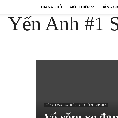
TRANG CHỦ
GIỚI THIỆU
BẢNG GI
Yến Anh #1 S
SỬA CHỮA XE ĐẠP ĐIỆN - CỨU HỘ XE ĐẠP ĐIỆN
Vá săm xe đạp