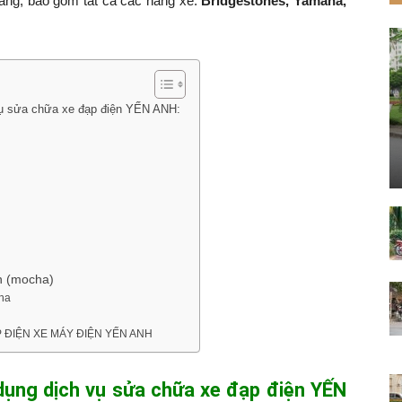
hàng, bao gồm tất cả các hãng xe:
Bridgestones, Yamaha,
vụ sửa chữa xe đạp điện YẾN ANH:
an (mocha)
aha
 ĐẠP ĐIỆN XE MÁY ĐIỆN YẾN ANH
 dụng dịch vụ sửa chữa xe đạp điện YẾN