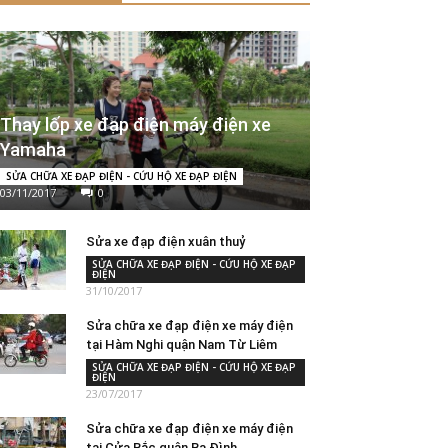
Thay lốp xe đạp điện máy điện xe
Yamaha
SỬA CHỮA XE ĐẠP ĐIỆN - CỨU HỘ XE ĐẠP ĐIỆN
03/11/2017
0
Sửa xe đạp điện xuân thuỷ
SỬA CHỮA XE ĐẠP ĐIỆN - CỨU HỘ XE ĐẠP
ĐIỆN
31/10/2017
Sửa chữa xe đạp điện xe máy điện
tại Hàm Nghi quận Nam Từ Liêm
SỬA CHỮA XE ĐẠP ĐIỆN - CỨU HỘ XE ĐẠP
ĐIỆN
23/07/2017
Sửa chữa xe đạp điện xe máy điện
tại Cửa Bắc quận Ba Đình