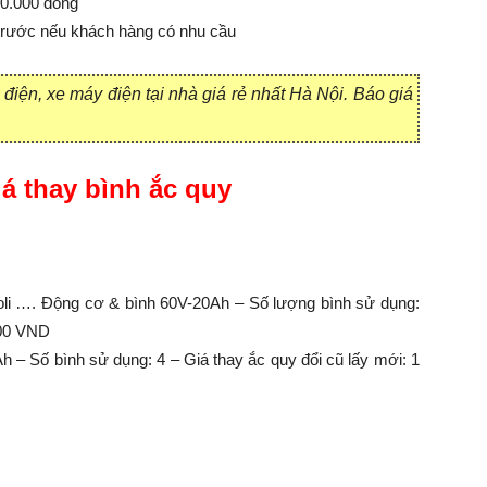
00.000 đồng
 trước nếu khách hàng có nhu cầu
 điện, xe máy điện tại nhà giá rẻ nhất Hà Nội. Báo giá
á thay bình ắc quy
apoli …. Động cơ & bình 60V-20Ah – Số lượng bình sử dụng:
000 VND
 – Số bình sử dụng: 4 – Giá thay ắc quy đổi cũ lấy mới: 1