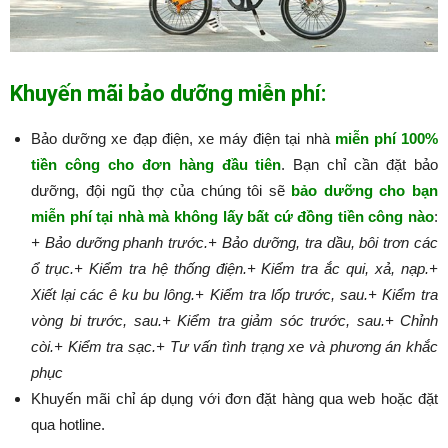
Khuyến mãi bảo dưỡng miễn phí:
Bảo dưỡng xe đạp điện, xe máy điện tại nhà
miễn phí 100%
tiền công cho đơn hàng đầu tiên
. Bạn chỉ cần đặt bảo
dưỡng, đội ngũ thợ của chúng tôi sẽ
bảo dưỡng cho bạn
miễn phí tại nhà mà không lấy bất cứ đồng tiền công nào
:​​​​​
+ Bảo dưỡng phanh trước.
+ Bảo dưỡng, tra dầu, bôi trơn các
ổ trục.
+ Kiểm tra hệ thống điện.
+ Kiểm tra ắc qui, xả, nạp.
+
Xiết lại các ê ku bu lông.
+ Kiểm tra lốp trước, sau.
+ Kiểm tra
vòng bi trước, sau.
+ Kiểm tra giảm sóc trước, sau.
+ Chỉnh
còi.
+ Kiểm tra sạc.
+ Tư vấn tình trạng xe và phương án khắc
phục
Khuyến mãi chỉ áp dụng với đơn đặt hàng qua web hoặc đặt
qua hotline.