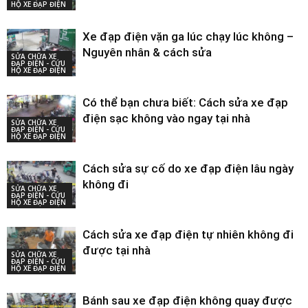
HỘ XE ĐẠP ĐIỆN
Xe đạp điện vặn ga lúc chạy lúc không –
Nguyên nhân & cách sửa
SỬA CHỮA XE
ĐẠP ĐIỆN - CỨU
HỘ XE ĐẠP ĐIỆN
Có thể bạn chưa biết: Cách sửa xe đạp
điện sạc không vào ngay tại nhà
SỬA CHỮA XE
ĐẠP ĐIỆN - CỨU
HỘ XE ĐẠP ĐIỆN
Cách sửa sự cố do xe đạp điện lâu ngày
không đi
SỬA CHỮA XE
ĐẠP ĐIỆN - CỨU
HỘ XE ĐẠP ĐIỆN
Cách sửa xe đạp điện tự nhiên không đi
được tại nhà
SỬA CHỮA XE
ĐẠP ĐIỆN - CỨU
HỘ XE ĐẠP ĐIỆN
Bánh sau xe đạp điện không quay được