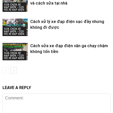
và cách sửa tại nhà
SỬA CHỮA XE
ĐẠP ĐIỆN - CỨU
HỘ XE ĐẠP ĐIỆN
Cách xử lý xe đạp điện sạc đầy nhưng
không đi được
SỬA CHỮA XE
ĐẠP ĐIỆN - CỨU
HỘ XE ĐẠP ĐIỆN
Cách sửa xe đạp điện vặn ga chạy chậm
không tốn tiền
SỬA CHỮA XE
ĐẠP ĐIỆN - CỨU
HỘ XE ĐẠP ĐIỆN
LEAVE A REPLY