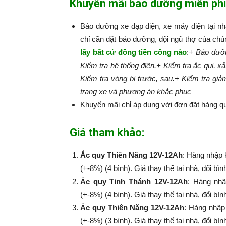
Khuyến mãi bảo dưỡng miễn phí
Bảo dưỡng xe đạp điện, xe máy điện tại n
chỉ cần đặt bảo dưỡng, đội ngũ thợ của chú
lấy bất cứ đồng tiền công nào
:​​​​​
+ Bảo dưỡn
Kiểm tra hệ thống điện.
+ Kiểm tra ắc qui, xả
Kiểm tra vòng bi trước, sau.
+ Kiểm tra giả
trạng xe và phương án khắc phục
Khuyến mãi chỉ áp dụng với đơn đặt hàng qu
Giá tham khảo:
Ắc quy Thiên Năng 12V-12Ah
: Hàng nhập 
(+-8%) (4 bình). Giá thay thế tại nhà, đổi bì
Ắc quy Tinh Thánh 12V-12Ah
: Hàng nhậ
(+-8%​​​​​​​) (4 bình). Giá thay thế tại nhà, đổi
Ắc quy Thiên Năng 12V-12Ah
: Hàng nhập
(+-8%​​​​​​​) (3 bình). Giá thay thế tại nhà, đổi