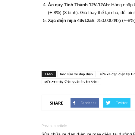
Ắc quy Tinh Thánh 12V-12Ah
: Hàng nhập 
(+-8%​​​​​​​) (3 bình). Giá thay thế tại nhà, đổi
Xạc điện nijia 48v12ah
: 250.000đ/bộ (+-8%​​​​​​​
TAGS
học sửa xe đạp điện
sửa xe đạp điện tại 
sửa xe máy điện quận hoàn kiếm
SHARE
Facebook
Twitter
Previous article
Sửa chữa xe đạp điện xe máy điện tại đường 