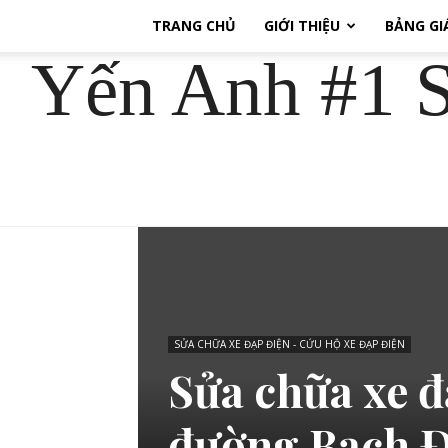
TRANG CHỦ
GIỚI THIỆU
BẢNG GI
Yến Anh #1 S
SỬA CHỮA XE ĐẠP ĐIỆN - CỨU HỘ XE ĐẠP ĐIỆN
Sửa chữa xe đ
đường Bạch 