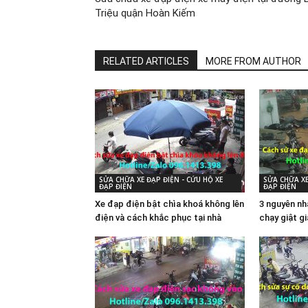
Triệu quận Hoàn Kiếm
RELATED ARTICLES
MORE FROM AUTHOR
SỬA CHỮA XE ĐẠP ĐIỆN - CỨU HỘ XE
SỬA CHỮA XE
ĐẠP ĐIỆN
ĐẠP ĐIỆN
Xe đạp điện bật chìa khoá không lên
3 nguyên nh
điện và cách khắc phục tại nhà
chạy giật g