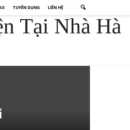
CAO
TUYỂN DỤNG
LIÊN HỆ
ện Tại Nhà Hà
i