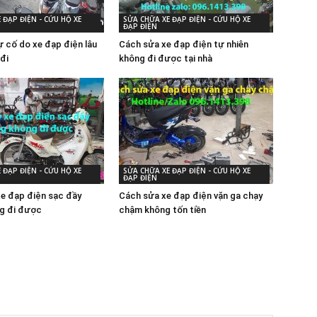
 ĐẠP ĐIỆN - CỨU HỘ XE
SỬA CHỮA XE ĐẠP ĐIỆN - CỨU HỘ XE
ĐẠP ĐIỆN
 cố do xe đạp điện lâu
Cách sửa xe đạp điện tự nhiên
đi
không đi được tại nhà
 ĐẠP ĐIỆN - CỨU HỘ XE
SỬA CHỮA XE ĐẠP ĐIỆN - CỨU HỘ XE
ĐẠP ĐIỆN
xe đạp điện sạc đầy
Cách sửa xe đạp điện vặn ga chạy
g đi được
chậm không tốn tiền