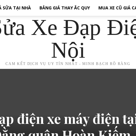
Á SỬA TẠI NHÀ
BẢNG GIÁ THAY ẮC QUY
MUA XE CŨ GIÁ 
ửa Xe Đạp Đi
Nội
CAM KẾT DỊCH VỤ UY TÍN NHẤT - MINH BẠCH RÕ RÀNG
ạp điện xe máy điện tạ
Đằng quận Hoàn Kiếm