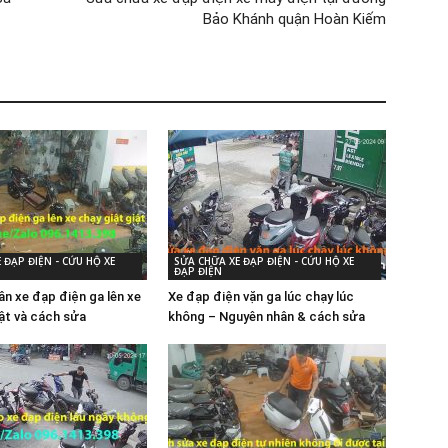
Bảo Khánh quận Hoàn Kiếm
 ĐẠP ĐIỆN - CỨU HỘ XE
SỬA CHỮA XE ĐẠP ĐIỆN - CỨU HỘ XE
ĐẠP ĐIỆN
ân xe đạp điện ga lên xe
Xe đạp điện vặn ga lúc chạy lúc
iật và cách sửa
không – Nguyên nhân & cách sửa