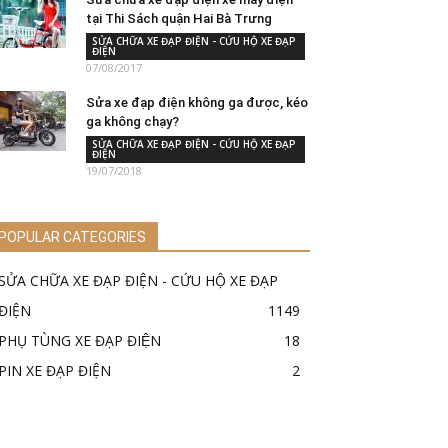
tại Thi Sách quận Hai Bà Trưng
SỬA CHỮA XE ĐẠP ĐIỆN - CỨU HỘ XE ĐẠP
ĐIỆN
07/08/2017
Sửa xe đạp điện không ga được, kéo
ga không chạy?
SỬA CHỮA XE ĐẠP ĐIỆN - CỨU HỘ XE ĐẠP
ĐIỆN
19/07/2018
POPULAR CATEGORIES
SỬA CHỮA XE ĐẠP ĐIỆN - CỨU HỘ XE ĐẠP
ĐIỆN
1149
PHỤ TÙNG XE ĐẠP ĐIỆN
18
PIN XE ĐẠP ĐIỆN
2