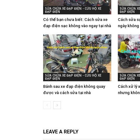
SỬA CHỮA XE ĐẠP ĐIỆN - CỨU HỘ XE
SỬA CHỮA XE
ĐẠP ĐIỆN
ĐẠP ĐIỆN
Có thể bạn chưa biết: Cách sửa xe
Cách sửa sự
đạp điện sạc không vào ngay tại nhà
ngày không 
SỬA CHỮA XE ĐẠP ĐIỆN - CỨU HỘ XE
SỬA CHỮA XE
ĐẠP ĐIỆN
ĐẠP ĐIỆN
Bánh sau xe đạp điện không quay
Cách xử lý 
được và cách sửa tại nhà
nhưng khôn
LEAVE A REPLY