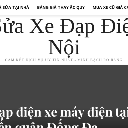
Á SỬA TẠI NHÀ
BẢNG GIÁ THAY ẮC QUY
MUA XE CŨ GIÁ 
ửa Xe Đạp Đi
Nội
CAM KẾT DỊCH VỤ UY TÍN NHẤT - MINH BẠCH RÕ RÀNG
ạp điện xe máy điện tạ
ến quận Đống Đa