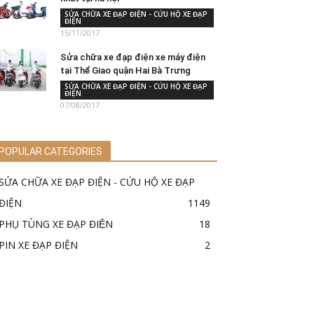
SỬA CHỮA XE ĐẠP ĐIỆN - CỨU HỘ XE ĐẠP
ĐIỆN
15/11/2017
Sửa chữa xe đạp điện xe máy điện
tại Thể Giao quận Hai Bà Trưng
SỬA CHỮA XE ĐẠP ĐIỆN - CỨU HỘ XE ĐẠP
ĐIỆN
07/08/2017
POPULAR CATEGORIES
SỬA CHỮA XE ĐẠP ĐIỆN - CỨU HỘ XE ĐẠP
ĐIỆN
1149
PHỤ TÙNG XE ĐẠP ĐIỆN
18
PIN XE ĐẠP ĐIỆN
2