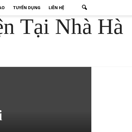
CAO
TUYỂN DỤNG
LIÊN HỆ
ện Tại Nhà Hà
i