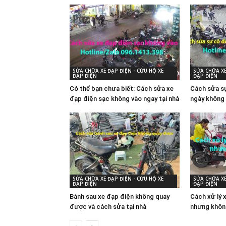
SỬA CHỮA XE ĐẠP ĐIỆN - CỨU HỘ XE
SỬA CHỮA XE
ĐẠP ĐIỆN
ĐẠP ĐIỆN
Có thể bạn chưa biết: Cách sửa xe
Cách sửa sự
đạp điện sạc không vào ngay tại nhà
ngày không 
SỬA CHỮA XE ĐẠP ĐIỆN - CỨU HỘ XE
SỬA CHỮA XE
ĐẠP ĐIỆN
ĐẠP ĐIỆN
Bánh sau xe đạp điện không quay
Cách xử lý 
được và cách sửa tại nhà
nhưng khôn