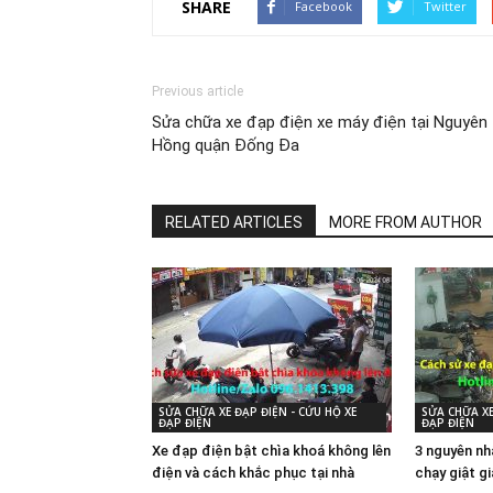
SHARE
Facebook
Twitter
Previous article
Sửa chữa xe đạp điện xe máy điện tại Nguyên
Hồng quận Đống Đa
RELATED ARTICLES
MORE FROM AUTHOR
SỬA CHỮA XE ĐẠP ĐIỆN - CỨU HỘ XE
SỬA CHỮA XE
ĐẠP ĐIỆN
ĐẠP ĐIỆN
Xe đạp điện bật chìa khoá không lên
3 nguyên nh
điện và cách khắc phục tại nhà
chạy giật g