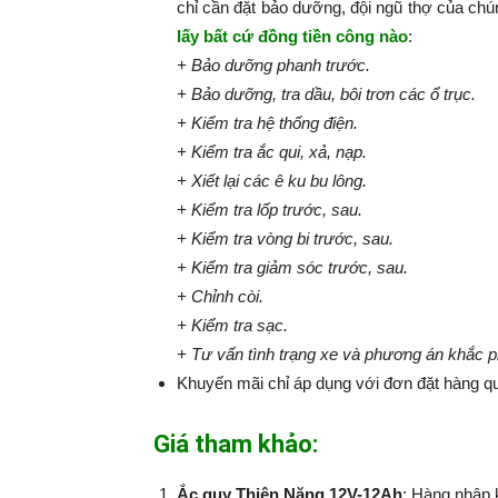
chỉ cần đặt bảo dưỡng, đội ngũ thợ của chú
lấy bất cứ đồng tiền công nào
:​​​​​
+ Bảo dưỡng phanh trước.
+ Bảo dưỡng, tra dầu, bôi trơn các ổ trục.
+ Kiểm tra hệ thống điện.
+ Kiểm tra ắc qui, xả, nạp.
+ Xiết lại các ê ku bu lông.
+ Kiểm tra lốp trước, sau.
+ Kiểm tra vòng bi trước, sau.
+ Kiểm tra giảm sóc trước, sau.
+ Chỉnh còi.
+ Kiểm tra sạc.
+ Tư vấn tình trạng xe và phương án khắc 
Khuyến mãi chỉ áp dụng với đơn đặt hàng qu
Giá tham khảo:
Ắc quy Thiên Năng 12V-12Ah
: Hàng nhập 