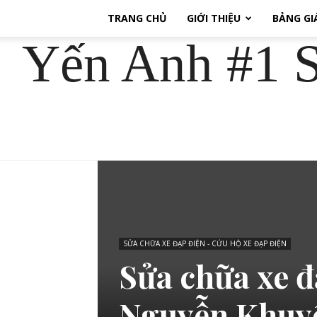
TRANG CHỦ
GIỚI THIỆU
BẢNG GI
Yến Anh #1 S
SỬA CHỮA XE ĐẠP ĐIỆN - CỨU HỘ XE ĐẠP ĐIỆN
Sửa chữa xe đ
Nguyễn Khuy