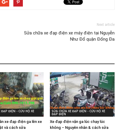
Next article
Sửa chữa xe đạp điện xe máy điện tại Nguyễn
Như Đổ quận Đống Đa
 ĐẠP ĐIỆN - CỨU HỘ XE
SỬA CHỮA XE ĐẠP ĐIỆN - CỨU HỘ XE
ĐẠP ĐIỆN
ân xe đạp điện ga lên xe
Xe đạp điện vặn ga lúc chạy lúc
iật và cách sửa
không – Nguyên nhân & cách sửa