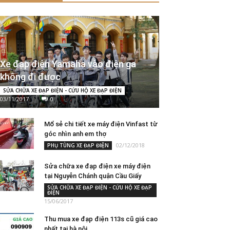
Xe đạp điện Yamaha vào điện ga
không đi được
SỬA CHỮA XE ĐẠP ĐIỆN - CỨU HỘ XE ĐẠP ĐIỆN
03/11/2017
0
Mổ sẻ chi tiết xe máy điện Vinfast từ
góc nhìn anh em thợ
02/12/2018
PHỤ TÙNG XE ĐẠP ĐIỆN
Sửa chữa xe đạp điện xe máy điện
tại Nguyễn Chánh quận Cầu Giấy
SỬA CHỮA XE ĐẠP ĐIỆN - CỨU HỘ XE ĐẠP
ĐIỆN
15/06/2017
Thu mua xe đạp điện 113s cũ giá cao
nhất tại hà nội