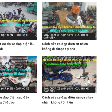
 ĐẠP ĐIỆN - CỨU HỘ XE
SỬA CHỮA XE ĐẠP ĐIỆN - CỨU HỘ XE
ĐẠP ĐIỆN
 cố do xe đạp điện lâu
Cách sửa xe đạp điện tự nhiên
đi
không đi được tại nhà
 ĐẠP ĐIỆN - CỨU HỘ XE
SỬA CHỮA XE ĐẠP ĐIỆN - CỨU HỘ XE
ĐẠP ĐIỆN
xe đạp điện sạc đầy
Cách sửa xe đạp điện vặn ga chạy
g đi được
chậm không tốn tiền