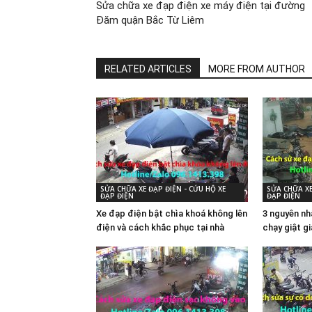
Sửa chữa xe đạp điện xe máy điện tại đường
Đăm quận Bắc Từ Liêm
RELATED ARTICLES
MORE FROM AUTHOR
SỬA CHỮA XE ĐẠP ĐIỆN - CỨU HỘ XE
SỬA CHỮA XE
ĐẠP ĐIỆN
ĐẠP ĐIỆN
Xe đạp điện bật chìa khoá không lên
3 nguyên nh
điện và cách khắc phục tại nhà
chạy giật g