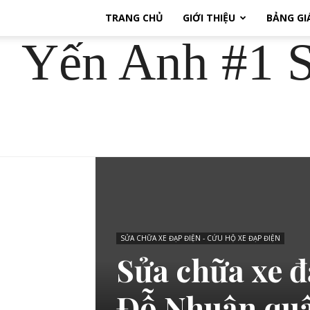
TRANG CHỦ
GIỚI THIỆU
BẢNG GI
Yến Anh #1 S
SỬA CHỮA XE ĐẠP ĐIỆN - CỨU HỘ XE ĐẠP ĐIỆN
Sửa chữa xe đ
Đỗ Nhuận quậ