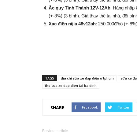
Ắc quy Tinh Thánh 12V-12Ah
: Hàng nhập 
(+-8%​​​​​​​) (3 bình). Giá thay thế tại nhà, đổi
Xạc điện nijia 48v12ah
: 250.000đ/bộ (+-8%​​​​​​​
TAGS
địa chỉ sửa xe đạp điện ở tphcm
sửa xe đạ
tho sua xe dap dien tai ba dinh
SHARE
Facebook
Twitter
Previous article