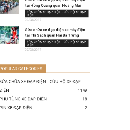
tại Hồng Quang quận Hoàng Mai
SỬA CHỮA XE ĐẠP ĐIỆN - CỨU HỘ XE ĐẠP
ĐIỆN
09/08/2017
Sửa chữa xe đạp điện xe máy điện
tại Thi Sách quận Hai Bà Trưng
SỬA CHỮA XE ĐẠP ĐIỆN - CỨU HỘ XE ĐẠP
ĐIỆN
07/08/2017
POPULAR CATEGORIES
SỬA CHỮA XE ĐẠP ĐIỆN - CỨU HỘ XE ĐẠP
ĐIỆN
1149
PHỤ TÙNG XE ĐẠP ĐIỆN
18
PIN XE ĐẠP ĐIỆN
2