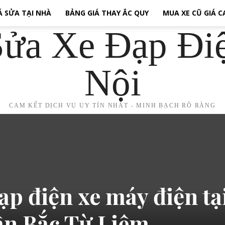
Á SỬA TẠI NHÀ
BẢNG GIÁ THAY ẮC QUY
MUA XE CŨ GIÁ 
ửa Xe Đạp Đi
Nội
CAM KẾT DỊCH VỤ UY TÍN NHẤT - MINH BẠCH RÕ RÀNG
ạp điện xe máy điện tạ
n Bắc Từ Liêm