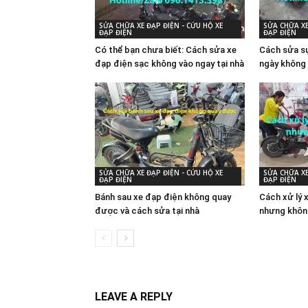
SỬA CHỮA XE ĐẠP ĐIỆN - CỨU HỘ XE
SỬA CHỮA XE
ĐẠP ĐIỆN
ĐẠP ĐIỆN
Có thể bạn chưa biết: Cách sửa xe
Cách sửa sự
đạp điện sạc không vào ngay tại nhà
ngày không 
SỬA CHỮA XE ĐẠP ĐIỆN - CỨU HỘ XE
SỬA CHỮA XE
ĐẠP ĐIỆN
ĐẠP ĐIỆN
Bánh sau xe đạp điện không quay
Cách xử lý 
được và cách sửa tại nhà
nhưng khôn
LEAVE A REPLY