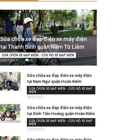
Sửa chữa xe đạp điện xe máy điện
tại Thanh Bình quận Nam Từ Liêm
SỬA CHỮA XE ĐẠP ĐIỆN - CỨU HỘ XE ĐẠP ĐIỆN
25/07/2017
0
Sửa chữa xe đạp điện xe máy điện
tại Nam Ngư quận Hoàn Kiếm
SỬA CHỮA XE ĐẠP ĐIỆN - CỨU HỘ XE ĐẠP
ĐIỆN
18/07/2017
Sửa chữa xe đạp điện xe máy điện
tại Đinh Tiên Hoàng quận Hoàn Kiếm
SỬA CHỮA XE ĐẠP ĐIỆN - CỨU HỘ XE ĐẠP
ĐIỆN
12/07/2017
Sửa chữa xe đạp điện xe máy điện