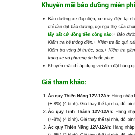
Khuyến mãi bảo dưỡng miễn phí
Bảo dưỡng xe đạp điện, xe máy điện tại n
chỉ cần đặt bảo dưỡng, đội ngũ thợ của chú
lấy bất cứ đồng tiền công nào
:​​​​​
+ Bảo dưỡn
Kiểm tra hệ thống điện.
+ Kiểm tra ắc qui, xả
Kiểm tra vòng bi trước, sau.
+ Kiểm tra giả
trạng xe và phương án khắc phục
Khuyến mãi chỉ áp dụng với đơn đặt hàng qu
Giá tham khảo:
Ắc quy Thiên Năng 12V-12Ah
: Hàng nhập 
(+-8%) (4 bình). Giá thay thế tại nhà, đổi bì
Ắc quy Tinh Thánh 12V-12Ah
: Hàng nhậ
(+-8%​​​​​​​) (4 bình). Giá thay thế tại nhà, đổi
Ắc quy Thiên Năng 12V-12Ah
: Hàng nhập
(+-8%​​​​​​​) (3 bình). Giá thay thế tại nhà, đổi