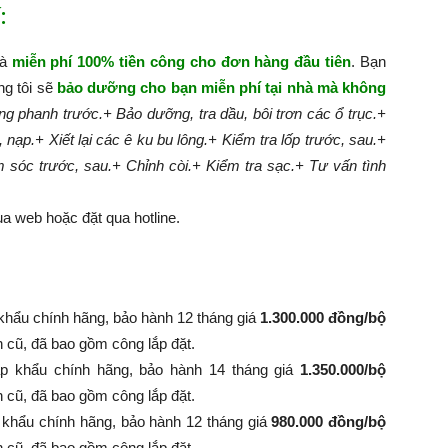
:
hà
miễn phí 100% tiền công cho đơn hàng đầu tiên
. Bạn
ng tôi sẽ
bảo dưỡng cho bạn miễn phí tại nhà mà không
g phanh trước.
+ Bảo dưỡng, tra dầu, bôi trơn các ổ trục.
+
, nạp.
+ Xiết lại các ê ku bu lông.
+ Kiểm tra lốp trước, sau.
+
m sóc trước, sau.
+ Chỉnh còi.
+ Kiểm tra sạc.
+ Tư vấn tình
a web hoặc đặt qua hotline.
khẩu chính hãng, bảo hành 12 tháng giá
1.300.000 đồng/bộ
nh cũ, đã bao gồm công lắp đặt.
p khẩu chính hãng, bảo hành 14 tháng giá
1.350.000/bộ
 bình cũ, đã bao gồm công lắp đặt.
 khẩu chính hãng, bảo hành 12 tháng giá
980.000 đồng/bộ
 bình cũ, đã bao gồm công lắp đặt.