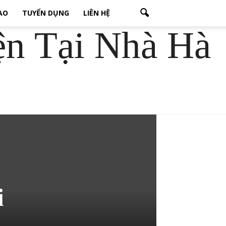
CAO
TUYỂN DỤNG
LIÊN HỆ
ện Tại Nhà Hà
i