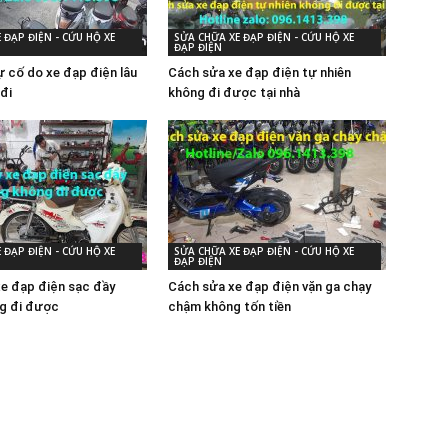
 ĐẠP ĐIỆN - CỨU HỘ XE
SỬA CHỮA XE ĐẠP ĐIỆN - CỨU HỘ XE
ĐẠP ĐIỆN
 cố do xe đạp điện lâu
Cách sửa xe đạp điện tự nhiên
đi
không đi được tại nhà
 ĐẠP ĐIỆN - CỨU HỘ XE
SỬA CHỮA XE ĐẠP ĐIỆN - CỨU HỘ XE
ĐẠP ĐIỆN
xe đạp điện sạc đầy
Cách sửa xe đạp điện vặn ga chạy
g đi được
chậm không tốn tiền