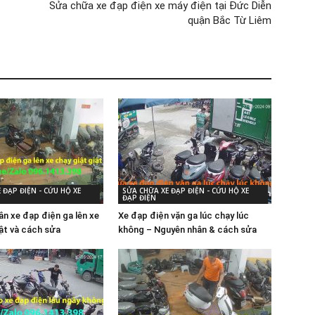
Sửa chữa xe đạp điện xe máy điện tại Đức Diễn
quận Bắc Từ Liêm
 ĐẠP ĐIỆN - CỨU HỘ XE
SỬA CHỮA XE ĐẠP ĐIỆN - CỨU HỘ XE
ĐẠP ĐIỆN
ân xe đạp điện ga lên xe
Xe đạp điện vặn ga lúc chạy lúc
iật và cách sửa
không – Nguyên nhân & cách sửa