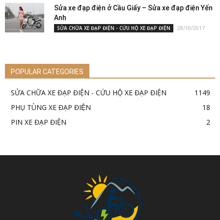
Sửa xe đạp điện ở Cầu Giấy – Sửa xe đạp điện Yến
Anh
28/10/2017
SỬA CHỮA XE ĐẠP ĐIỆN - CỨU HỘ XE ĐẠP ĐIỆN
POPULAR CATEGORIES
SỬA CHỮA XE ĐẠP ĐIỆN - CỨU HỘ XE ĐẠP ĐIỆN
1149
PHỤ TÙNG XE ĐẠP ĐIỆN
18
PIN XE ĐẠP ĐIỆN
2