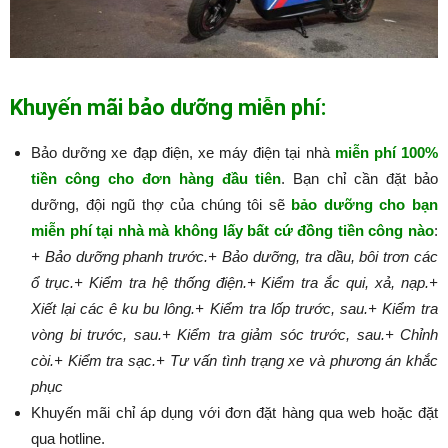
Khuyến mãi bảo dưỡng miễn phí:
Bảo dưỡng xe đạp điện, xe máy điện tại nhà
miễn phí 100%
tiền công cho đơn hàng đầu tiên
. Bạn chỉ cần đặt bảo
dưỡng, đội ngũ thợ của chúng tôi sẽ
bảo dưỡng cho bạn
miễn phí tại nhà mà không lấy bất cứ đồng tiền công nào
:​​​​​
+ Bảo dưỡng phanh trước.
+ Bảo dưỡng, tra dầu, bôi trơn các
ổ trục.
+ Kiểm tra hệ thống điện.
+ Kiểm tra ắc qui, xả, nạp.
+
Xiết lại các ê ku bu lông.
+ Kiểm tra lốp trước, sau.
+ Kiểm tra
vòng bi trước, sau.
+ Kiểm tra giảm sóc trước, sau.
+ Chỉnh
còi.
+ Kiểm tra sạc.
+ Tư vấn tình trạng xe và phương án khắc
phục
Khuyến mãi chỉ áp dụng với đơn đặt hàng qua web hoặc đặt
qua hotline.