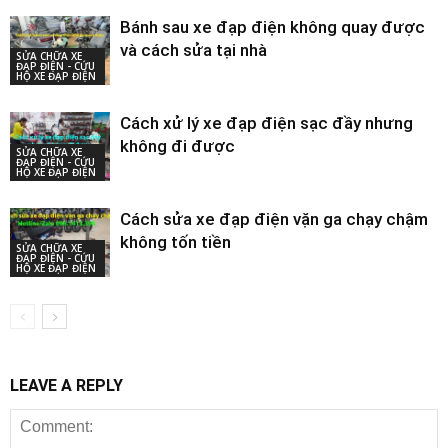
Bánh sau xe đạp điện không quay được
và cách sửa tại nhà
SỬA CHỮA XE
ĐẠP ĐIỆN - CỨU
HỘ XE ĐẠP ĐIỆN
Cách xử lý xe đạp điện sạc đầy nhưng
không đi được
SỬA CHỮA XE
ĐẠP ĐIỆN - CỨU
HỘ XE ĐẠP ĐIỆN
Cách sửa xe đạp điện vặn ga chạy chậm
không tốn tiền
SỬA CHỮA XE
ĐẠP ĐIỆN - CỨU
HỘ XE ĐẠP ĐIỆN
LEAVE A REPLY