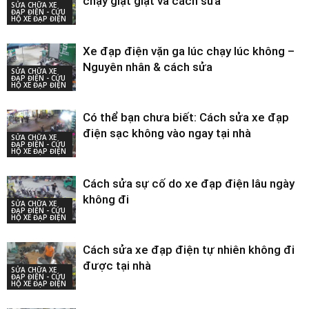
chạy giật giật và cách sửa
SỬA CHỮA XE
ĐẠP ĐIỆN - CỨU
HỘ XE ĐẠP ĐIỆN
Xe đạp điện vặn ga lúc chạy lúc không –
Nguyên nhân & cách sửa
SỬA CHỮA XE
ĐẠP ĐIỆN - CỨU
HỘ XE ĐẠP ĐIỆN
Có thể bạn chưa biết: Cách sửa xe đạp
điện sạc không vào ngay tại nhà
SỬA CHỮA XE
ĐẠP ĐIỆN - CỨU
HỘ XE ĐẠP ĐIỆN
Cách sửa sự cố do xe đạp điện lâu ngày
không đi
SỬA CHỮA XE
ĐẠP ĐIỆN - CỨU
HỘ XE ĐẠP ĐIỆN
Cách sửa xe đạp điện tự nhiên không đi
được tại nhà
SỬA CHỮA XE
ĐẠP ĐIỆN - CỨU
HỘ XE ĐẠP ĐIỆN