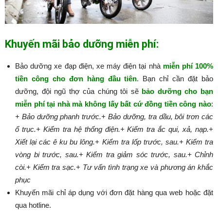
Khuyến mãi bảo dưỡng miễn phí:
Bảo dưỡng xe đạp điện, xe máy điện tại nhà
miễn phí 100%
tiền công cho đơn hàng đầu tiên
. Bạn chỉ cần đặt bảo
dưỡng, đội ngũ thợ của chúng tôi sẽ
bảo dưỡng cho bạn
miễn phí tại nhà mà không lấy bất cứ đồng tiền công nào
:​​​​​
+ Bảo dưỡng phanh trước.
+ Bảo dưỡng, tra dầu, bôi trơn các
ổ trục.
+ Kiểm tra hệ thống điện.
+ Kiểm tra ắc qui, xả, nạp.
+
Xiết lại các ê ku bu lông.
+ Kiểm tra lốp trước, sau.
+ Kiểm tra
vòng bi trước, sau.
+ Kiểm tra giảm sóc trước, sau.
+ Chỉnh
còi.
+ Kiểm tra sạc.
+ Tư vấn tình trạng xe và phương án khắc
phục
Khuyến mãi chỉ áp dụng với đơn đặt hàng qua web hoặc đặt
qua hotline.