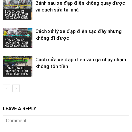
Bánh sau xe đạp điện không quay được
và cách sửa tại nhà
SỬA CHỮA XE
ĐẠP ĐIỆN - CỨU
HỘ XE ĐẠP ĐIỆN
Cách xử lý xe đạp điện sạc đầy nhưng
không đi được
SỬA CHỮA XE
ĐẠP ĐIỆN - CỨU
HỘ XE ĐẠP ĐIỆN
Cách sửa xe đạp điện vặn ga chạy chậm
không tốn tiền
SỬA CHỮA XE
ĐẠP ĐIỆN - CỨU
HỘ XE ĐẠP ĐIỆN
LEAVE A REPLY