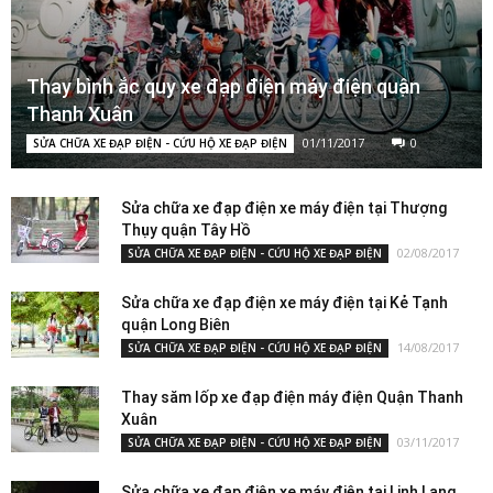
Thay bình ắc quy xe đạp điện máy điện quận
Thanh Xuân
01/11/2017
0
SỬA CHỮA XE ĐẠP ĐIỆN - CỨU HỘ XE ĐẠP ĐIỆN
Sửa chữa xe đạp điện xe máy điện tại Thượng
Thụy quận Tây Hồ
02/08/2017
SỬA CHỮA XE ĐẠP ĐIỆN - CỨU HỘ XE ĐẠP ĐIỆN
Sửa chữa xe đạp điện xe máy điện tại Kẻ Tạnh
quận Long Biên
14/08/2017
SỬA CHỮA XE ĐẠP ĐIỆN - CỨU HỘ XE ĐẠP ĐIỆN
Thay săm lốp xe đạp điện máy điện Quận Thanh
Xuân
03/11/2017
SỬA CHỮA XE ĐẠP ĐIỆN - CỨU HỘ XE ĐẠP ĐIỆN
Sửa chữa xe đạp điện xe máy điện tại Linh Lang