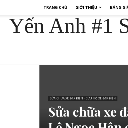
TRANG CHỦ
GIỚI THIỆU
BẢNG GI
Yến Anh #1 S
SỬA CHỮA XE ĐẠP ĐIỆN - CỨU HỘ XE ĐẠP ĐIỆN
Sửa chữa xe đ
Lê Ngọc Hân 