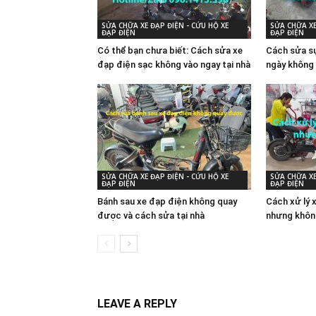
SỬA CHỮA XE ĐẠP ĐIỆN - CỨU HỘ XE
SỬA CHỮA XE
ĐẠP ĐIỆN
ĐẠP ĐIỆN
Có thể bạn chưa biết: Cách sửa xe
Cách sửa sự
đạp điện sạc không vào ngay tại nhà
ngày không 
SỬA CHỮA XE ĐẠP ĐIỆN - CỨU HỘ XE
SỬA CHỮA XE
ĐẠP ĐIỆN
ĐẠP ĐIỆN
Bánh sau xe đạp điện không quay
Cách xử lý 
được và cách sửa tại nhà
nhưng khôn
LEAVE A REPLY