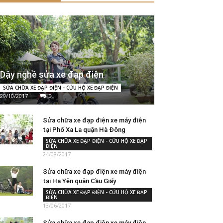
Dậy nghề sửa xe đạp điện
SỬA CHỮA XE ĐẠP ĐIỆN - CỨU HỘ XE ĐẠP ĐIỆN
29/10/2017
0
Sửa chữa xe đạp điện xe máy điện
tại Phố Xa La quận Hà Đông
SỬA CHỮA XE ĐẠP ĐIỆN - CỨU HỘ XE ĐẠP
ĐIỆN
24/08/2017
Sửa chữa xe đạp điện xe máy điện
tại Hạ Yên quận Cầu Giấy
SỬA CHỮA XE ĐẠP ĐIỆN - CỨU HỘ XE ĐẠP
ĐIỆN
13/06/2017
Sửa chữa xe đạp điện xe máy điện