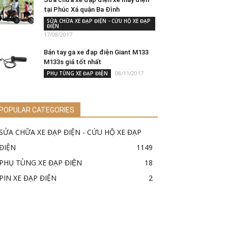
tại Phúc Xá quận Ba Đình
SỬA CHỮA XE ĐẠP ĐIỆN - CỨU HỘ XE ĐẠP
ĐIỆN
17/08/2017
Bán tay ga xe đạp điện Giant M133
M133s giá tốt nhất
08/11/2017
PHỤ TÙNG XE ĐẠP ĐIỆN
POPULAR CATEGORIES
SỬA CHỮA XE ĐẠP ĐIỆN - CỨU HỘ XE ĐẠP
ĐIỆN
1149
PHỤ TÙNG XE ĐẠP ĐIỆN
18
PIN XE ĐẠP ĐIỆN
2