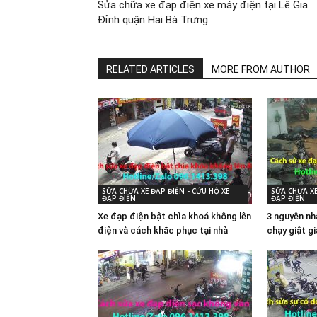
Sửa chữa xe đạp điện xe máy điện tại Lê Gia
Đỉnh quận Hai Bà Trưng
RELATED ARTICLES
MORE FROM AUTHOR
SỬA CHỮA XE ĐẠP ĐIỆN - CỨU HỘ XE
SỬA CHỮA XE
ĐẠP ĐIỆN
ĐẠP ĐIỆN
Xe đạp điện bật chìa khoá không lên
3 nguyên nh
điện và cách khắc phục tại nhà
chạy giật g