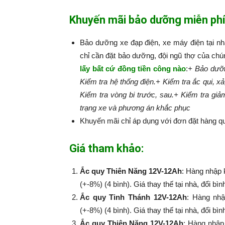
Khuyến mãi bảo dưỡng miễn phí
Bảo dưỡng xe đạp điện, xe máy điện tại n
chỉ cần đặt bảo dưỡng, đội ngũ thợ của chú
lấy bất cứ đồng tiền công nào
:​​​​​
+ Bảo dưỡn
Kiểm tra hệ thống điện.
+ Kiểm tra ắc qui, xả
Kiểm tra vòng bi trước, sau.
+ Kiểm tra giả
trạng xe và phương án khắc phục
Khuyến mãi chỉ áp dụng với đơn đặt hàng qu
Giá tham khảo:
Ắc quy Thiên Năng 12V-12Ah
: Hàng nhập 
(+-8%) (4 bình). Giá thay thế tại nhà, đổi bì
Ắc quy Tinh Thánh 12V-12Ah
: Hàng nhậ
(+-8%​​​​​​​) (4 bình). Giá thay thế tại nhà, đổi
Ắc quy Thiên Năng 12V-12Ah
: Hàng nhập