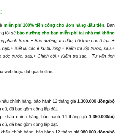
:
hà
miễn phí 100% tiền công cho đơn hàng đầu tiên
. Bạn
ng tôi sẽ
bảo dưỡng cho bạn miễn phí tại nhà mà không
g phanh trước.
+ Bảo dưỡng, tra dầu, bôi trơn các ổ trục.
+
, nạp.
+ Xiết lại các ê ku bu lông.
+ Kiểm tra lốp trước, sau.
+
m sóc trước, sau.
+ Chỉnh còi.
+ Kiểm tra sạc.
+ Tư vấn tình
a web hoặc đặt qua hotline.
khẩu chính hãng, bảo hành 12 tháng giá
1.300.000 đồng/bộ
nh cũ, đã bao gồm công lắp đặt.
p khẩu chính hãng, bảo hành 14 tháng giá
1.350.000/bộ
 bình cũ, đã bao gồm công lắp đặt.
 khẩu chính hãng, bảo hành 12 tháng giá
980.000 đồng/bộ