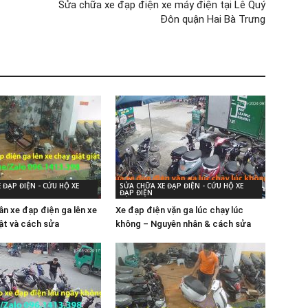
Sửa chữa xe đạp điện xe máy điện tại Lê Quý
Đôn quận Hai Bà Trưng
 ĐẠP ĐIỆN - CỨU HỘ XE
SỬA CHỮA XE ĐẠP ĐIỆN - CỨU HỘ XE
ĐẠP ĐIỆN
ân xe đạp điện ga lên xe
Xe đạp điện vặn ga lúc chạy lúc
iật và cách sửa
không – Nguyên nhân & cách sửa