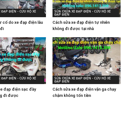
 ĐẠP ĐIỆN - CỨU HỘ XE
SỬA CHỮA XE ĐẠP ĐIỆN - CỨU HỘ XE
ĐẠP ĐIỆN
 cố do xe đạp điện lâu
Cách sửa xe đạp điện tự nhiên
đi
không đi được tại nhà
 ĐẠP ĐIỆN - CỨU HỘ XE
SỬA CHỮA XE ĐẠP ĐIỆN - CỨU HỘ XE
ĐẠP ĐIỆN
xe đạp điện sạc đầy
Cách sửa xe đạp điện vặn ga chạy
g đi được
chậm không tốn tiền