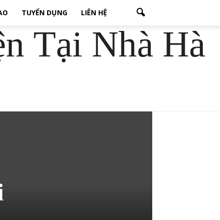
CAO
TUYỂN DỤNG
LIÊN HỆ
ện Tại Nhà Hà
i