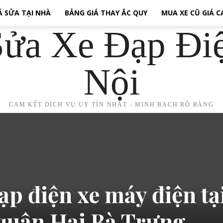
Á SỬA TẠI NHÀ
BẢNG GIÁ THAY ẮC QUY
MUA XE CŨ GIÁ 
ửa Xe Đạp Đi
Nội
CAM KẾT DỊCH VỤ UY TÍN NHẤT - MINH BẠCH RÕ RÀNG
ạp điện xe máy điện tạ
quận Hai Bà Trưng