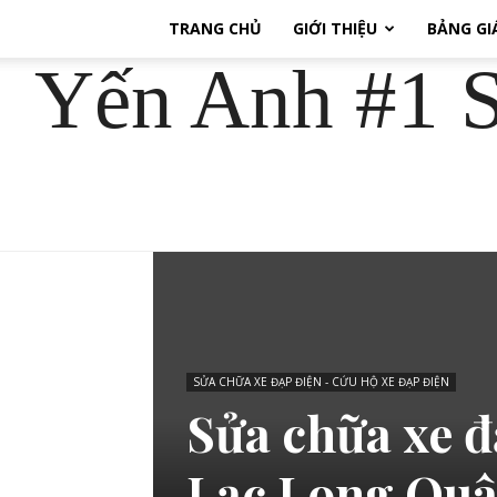
TRANG CHỦ
GIỚI THIỆU
BẢNG GI
Yến Anh #1 S
SỬA CHỮA XE ĐẠP ĐIỆN - CỨU HỘ XE ĐẠP ĐIỆN
Sửa chữa xe đ
Lạc Long Quâ