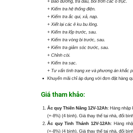
+ Bảo dưỡng, tra dầu, bôi trơn các ổ trục.
+ Kiểm tra hệ thống điện.
+ Kiểm tra ắc qui, xả, nạp.
+ Xiết lại các ê ku bu lông.
+ Kiểm tra lốp trước, sau.
+ Kiểm tra vòng bi trước, sau.
+ Kiểm tra giảm sóc trước, sau.
+ Chỉnh còi.
+ Kiểm tra sạc.
+ Tư vấn tình trạng xe và phương án khắc 
Khuyến mãi chỉ áp dụng với đơn đặt hàng qu
Giá tham khảo:
Ắc quy Thiên Năng 12V-12Ah
: Hàng nhập 
(+-8%) (4 bình). Giá thay thế tại nhà, đổi bì
Ắc quy Tinh Thánh 12V-12Ah
: Hàng nhậ
(+-8%​​​​​​​) (4 bình). Giá thay thế tại nhà, đổi