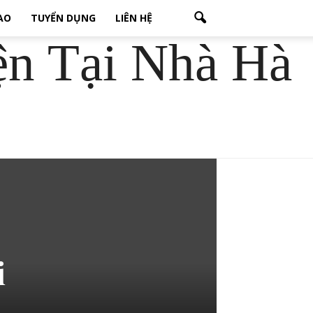
CAO
TUYỂN DỤNG
LIÊN HỆ
ện Tại Nhà Hà
i