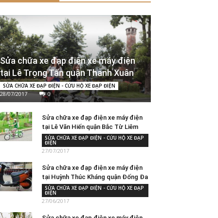
Sửa chữa xe đạp điện xe máy điện
tại Lê Trọng Tấn quận Thanh Xuân
SỬA CHỮA XE ĐẠP ĐIỆN - CỨU HỘ XE ĐẠP ĐIỆN
28/07/2017
0
Sửa chữa xe đạp điện xe máy điện
tại Lê Văn Hiến quận Bắc Từ Liêm
SỬA CHỮA XE ĐẠP ĐIỆN - CỨU HỘ XE ĐẠP
ĐIỆN
27/07/2017
Sửa chữa xe đạp điện xe máy điện
tại Huỳnh Thúc Kháng quận Đống Đa
SỬA CHỮA XE ĐẠP ĐIỆN - CỨU HỘ XE ĐẠP
ĐIỆN
27/06/2017
Sửa chữa xe đạp điện xe máy điện