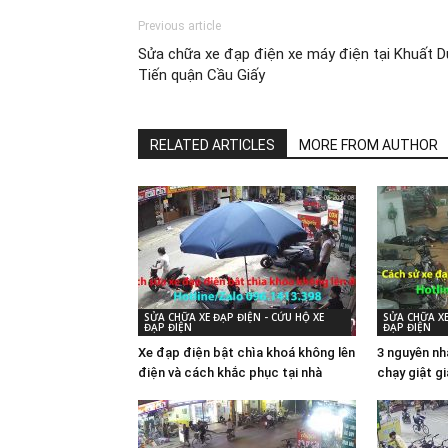
Previous article
Sửa chữa xe đạp điện xe máy điện tại Khuất D
Tiến quận Cầu Giấy
RELATED ARTICLES
MORE FROM AUTHOR
SỬA CHỮA XE ĐẠP ĐIỆN - CỨU HỘ XE
SỬA CHỮA XE
ĐẠP ĐIỆN
ĐẠP ĐIỆN
Xe đạp điện bật chìa khoá không lên
3 nguyên nh
điện và cách khắc phục tại nhà
chạy giật g