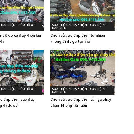
 ĐẠP ĐIỆN - CỨU HỘ XE
SỬA CHỮA XE ĐẠP ĐIỆN - CỨU HỘ XE
ĐẠP ĐIỆN
 cố do xe đạp điện lâu
Cách sửa xe đạp điện tự nhiên
đi
không đi được tại nhà
 ĐẠP ĐIỆN - CỨU HỘ XE
SỬA CHỮA XE ĐẠP ĐIỆN - CỨU HỘ XE
ĐẠP ĐIỆN
xe đạp điện sạc đầy
Cách sửa xe đạp điện vặn ga chạy
g đi được
chậm không tốn tiền