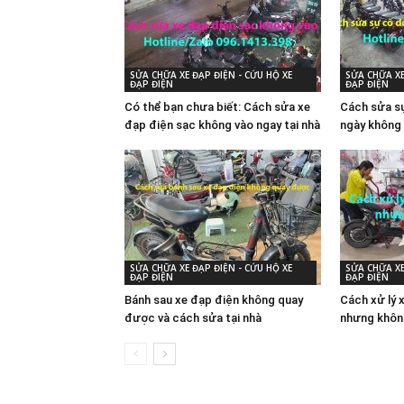
SỬA CHỮA XE ĐẠP ĐIỆN - CỨU HỘ XE
SỬA CHỮA XE
ĐẠP ĐIỆN
ĐẠP ĐIỆN
Có thể bạn chưa biết: Cách sửa xe
Cách sửa sự
đạp điện sạc không vào ngay tại nhà
ngày không 
SỬA CHỮA XE ĐẠP ĐIỆN - CỨU HỘ XE
SỬA CHỮA XE
ĐẠP ĐIỆN
ĐẠP ĐIỆN
Bánh sau xe đạp điện không quay
Cách xử lý 
được và cách sửa tại nhà
nhưng khôn