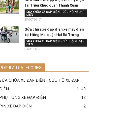
tại Triều Khúc quận Thanh Xuân
SỬA CHỮA XE ĐẠP ĐIỆN - CỨU HỘ XE ĐẠP
ĐIỆN
28/07/2017
Sửa chữa xe đạp điện xe máy điện
tại Hồng Mai quận Hai Bà Trưng
SỬA CHỮA XE ĐẠP ĐIỆN - CỨU HỘ XE ĐẠP
ĐIỆN
03/08/2017
POPULAR CATEGORIES
SỬA CHỮA XE ĐẠP ĐIỆN - CỨU HỘ XE ĐẠP
ĐIỆN
1149
PHỤ TÙNG XE ĐẠP ĐIỆN
18
PIN XE ĐẠP ĐIỆN
2