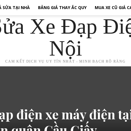
Á SỬA TẠI NHÀ
BẢNG GIÁ THAY ẮC QUY
MUA XE CŨ GIÁ 
ửa Xe Đạp Đi
Nội
CAM KẾT DỊCH VỤ UY TÍN NHẤT - MINH BẠCH RÕ RÀNG
ạp điện xe máy điện tạ
n quận Cầu Giấy