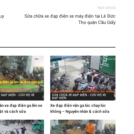
Next article
uy
Sửa chữa xe đạp điện xe máy điện tại Lê Đức
Thọ quận Cầu Giấy
 ĐẠP ĐIỆN - CỨU HỘ XE
SỬA CHỮA XE ĐẠP ĐIỆN - CỨU HỘ XE
ĐẠP ĐIỆN
ân xe đạp điện ga lên xe
Xe đạp điện vặn ga lúc chạy lúc
iật và cách sửa
không – Nguyên nhân & cách sửa