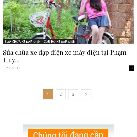
SỬA CHỮA XE ĐẠP ĐIỆN - CỨU HỘ XE ĐẠP ĐIỆN
Sửa chữa xe đạp điện xe máy điện tại Phạm
Huy...
17/08/2017
0
1
2
3