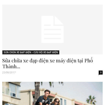
SỬA CHỮA XE ĐẠP ĐIỆN - CỨU HỘ XE ĐẠP ĐIỆN
Sửa chữa xe đạp điện xe máy điện tại Phố
Thành...
23/08/2017
0