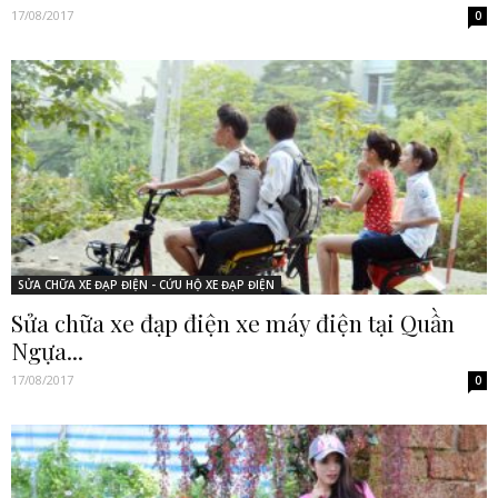
17/08/2017
0
SỬA CHỮA XE ĐẠP ĐIỆN - CỨU HỘ XE ĐẠP ĐIỆN
Sửa chữa xe đạp điện xe máy điện tại Quần
Ngựa...
17/08/2017
0