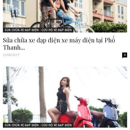
SỬA CHỮA XE ĐẠP ĐIỆN - CỨU HỘ XE ĐẠP ĐIỆN
Sửa chữa xe đạp điện xe máy điện tại Phố
Thanh...
23/08/2017
0
SỬA CHỮA XE ĐẠP ĐIỆN - CỨU HỘ XE ĐẠP ĐIỆN