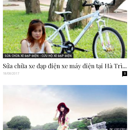
SỬA CHỮA XE ĐẠP ĐIỆN - CỨU HỘ XE ĐẠP ĐIỆN
Sửa chữa xe đạp điện xe máy điện tại Hà Trì...
18/08/2017
0