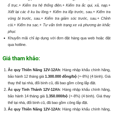
ổ trục.
+ Kiểm tra hệ thống điện.
+ Kiểm tra ắc qui, xả, nạp.
+
Xiết lại các ê ku bu lông.
+ Kiểm tra lốp trước, sau.
+ Kiểm tra
vòng bi trước, sau.
+ Kiểm tra giảm sóc trước, sau.
+ Chỉnh
còi.
+ Kiểm tra sạc.
+ Tư vấn tình trạng xe và phương án khắc
phục
Khuyến mãi chỉ áp dụng với đơn đặt hàng qua web hoặc đặt
qua hotline.
Giá tham khảo:
Ắc quy Thiên Năng 12V-12Ah
: Hàng nhập khẩu chính hãng,
bảo hành 12 tháng giá
1.300.000 đồng/bộ
(+-8%) (4 bình). Giá
thay thế tại nhà, đổi bình cũ, đã bao gồm công lắp đặt.
Ắc quy Tinh Thánh 12V-12Ah
: Hàng nhập khẩu chính hãng,
bảo hành 14 tháng giá
1.350.000/bộ
(+-8%​​​​​​​) (4 bình). Giá thay
thế tại nhà, đổi bình cũ, đã bao gồm công lắp đặt.
Ắc quy Thiên Năng 12V-12Ah
: Hàng nhập khẩu chính hãng,