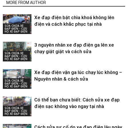
MORE FROM AUTHOR
Xe đạp điện bật chìa khoá không lên
điện và cách khắc phục tại nhà
SỬA CHỮA XE
ĐẠP ĐIỆN - CỨU
HỘ XE ĐẠP ĐIỆN
3 nguyên nhân xe đạp điện ga lên xe
chạy giật giật và cách sửa
SỬA CHỮA XE
ĐẠP ĐIỆN - CỨU
HỘ XE ĐẠP ĐIỆN
Xe đạp điện vặn ga lúc chạy lúc không –
Nguyên nhân & cách sửa
SỬA CHỮA XE
ĐẠP ĐIỆN - CỨU
HỘ XE ĐẠP ĐIỆN
Có thể bạn chưa biết: Cách sửa xe đạp
điện sạc không vào ngay tại nhà
SỬA CHỮA XE
ĐẠP ĐIỆN - CỨU
HỘ XE ĐẠP ĐIỆN
Cách sửa sự cố do xe đạp điện lâu ngày