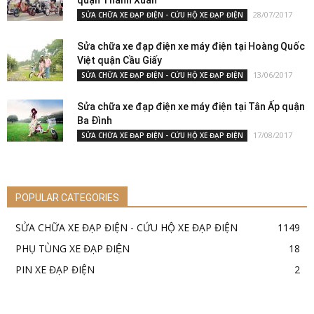
28/07/2017
SỬA CHỮA XE ĐẠP ĐIỆN - CỨU HỘ XE ĐẠP ĐIỆN
Sửa chữa xe đạp điện xe máy điện tại Hoàng Quốc
Việt quận Cầu Giấy
13/06/2017
SỬA CHỮA XE ĐẠP ĐIỆN - CỨU HỘ XE ĐẠP ĐIỆN
Sửa chữa xe đạp điện xe máy điện tại Tân Ấp quận
Ba Đình
17/08/2017
SỬA CHỮA XE ĐẠP ĐIỆN - CỨU HỘ XE ĐẠP ĐIỆN
POPULAR CATEGORIES
SỬA CHỮA XE ĐẠP ĐIỆN - CỨU HỘ XE ĐẠP ĐIỆN
1149
PHỤ TÙNG XE ĐẠP ĐIỆN
18
PIN XE ĐẠP ĐIỆN
2