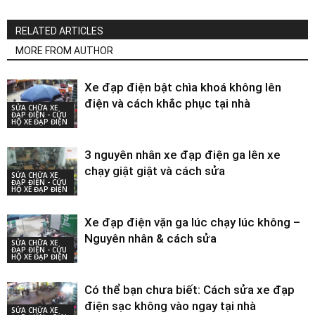
RELATED ARTICLES
MORE FROM AUTHOR
Xe đạp điện bật chìa khoá không lên
điện và cách khắc phục tại nhà
SỬA CHỮA XE
ĐẠP ĐIỆN - CỨU
HỘ XE ĐẠP ĐIỆN
3 nguyên nhân xe đạp điện ga lên xe
chạy giật giật và cách sửa
SỬA CHỮA XE
ĐẠP ĐIỆN - CỨU
HỘ XE ĐẠP ĐIỆN
Xe đạp điện vặn ga lúc chạy lúc không –
Nguyên nhân & cách sửa
SỬA CHỮA XE
ĐẠP ĐIỆN - CỨU
HỘ XE ĐẠP ĐIỆN
Có thể bạn chưa biết: Cách sửa xe đạp
điện sạc không vào ngay tại nhà
SỬA CHỮA XE