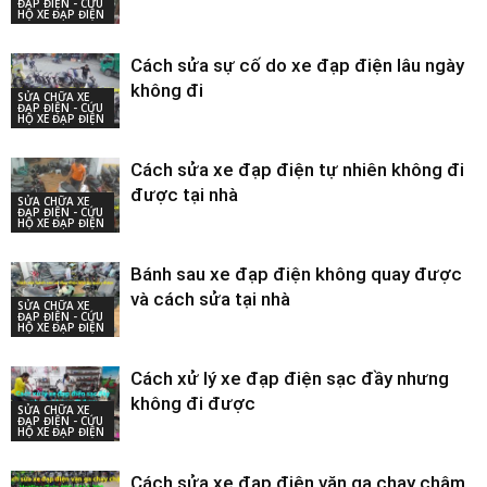
ĐẠP ĐIỆN - CỨU
HỘ XE ĐẠP ĐIỆN
Cách sửa sự cố do xe đạp điện lâu ngày
không đi
SỬA CHỮA XE
ĐẠP ĐIỆN - CỨU
HỘ XE ĐẠP ĐIỆN
Cách sửa xe đạp điện tự nhiên không đi
được tại nhà
SỬA CHỮA XE
ĐẠP ĐIỆN - CỨU
HỘ XE ĐẠP ĐIỆN
Bánh sau xe đạp điện không quay được
và cách sửa tại nhà
SỬA CHỮA XE
ĐẠP ĐIỆN - CỨU
HỘ XE ĐẠP ĐIỆN
Cách xử lý xe đạp điện sạc đầy nhưng
không đi được
SỬA CHỮA XE
ĐẠP ĐIỆN - CỨU
HỘ XE ĐẠP ĐIỆN
Cách sửa xe đạp điện vặn ga chạy chậm