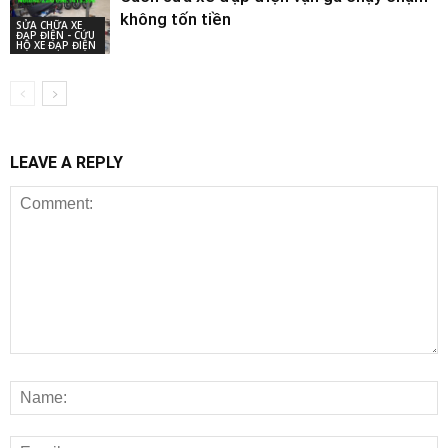
không tốn tiền
SỬA CHỮA XE
ĐẠP ĐIỆN - CỨU
HỘ XE ĐẠP ĐIỆN
LEAVE A REPLY