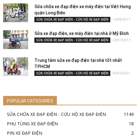
Sửa chữa xe đạp điện xe máy điện tại Việt Hưng
quận Long Biên
15/08/2017
SỬA CHỮA XE ĐẠP ĐIỆN - CỨU HỘ XE ĐẠP ĐIỆN
Sửa xe đạp điện, xe máy điện tại nhà ở Mỹ Đình
23/07/2017
SỬA CHỮA XE ĐẠP ĐIỆN - CỨU HỘ XE ĐẠP ĐIỆN
Trung tâm sửa xe đạp điện tại nhà tốt nhất
TPHCM
09/06/2021
SỬA CHỮA XE ĐẠP ĐIỆN - CỨU HỘ XE ĐẠP ĐIỆN
POPULAR CATEGORIES
SỬA CHỮA XE ĐẠP ĐIỆN - CỨU HỘ XE ĐẠP ĐIỆN
1149
PHỤ TÙNG XE ĐẠP ĐIỆN
18
PIN XE ĐẠP ĐIỆN
2