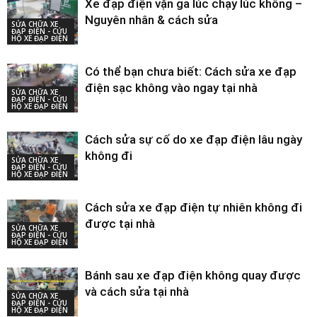
Xe đạp điện vặn ga lúc chạy lúc không –
Nguyên nhân & cách sửa
SỬA CHỮA XE
ĐẠP ĐIỆN - CỨU
HỘ XE ĐẠP ĐIỆN
Có thể bạn chưa biết: Cách sửa xe đạp
điện sạc không vào ngay tại nhà
SỬA CHỮA XE
ĐẠP ĐIỆN - CỨU
HỘ XE ĐẠP ĐIỆN
Cách sửa sự cố do xe đạp điện lâu ngày
không đi
SỬA CHỮA XE
ĐẠP ĐIỆN - CỨU
HỘ XE ĐẠP ĐIỆN
Cách sửa xe đạp điện tự nhiên không đi
được tại nhà
SỬA CHỮA XE
ĐẠP ĐIỆN - CỨU
HỘ XE ĐẠP ĐIỆN
Bánh sau xe đạp điện không quay được
và cách sửa tại nhà
SỬA CHỮA XE
ĐẠP ĐIỆN - CỨU
HỘ XE ĐẠP ĐIỆN