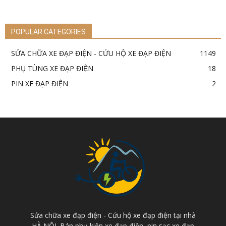
POPULAR CATEGORIES
SỬA CHỮA XE ĐẠP ĐIỆN - CỨU HỘ XE ĐẠP ĐIỆN
1149
PHỤ TÙNG XE ĐẠP ĐIỆN
18
PIN XE ĐẠP ĐIỆN
2
Sửa chữa xe đạp điện - Cứu hộ xe đạp điện tại nhà
HÀ NỘI. Bán phụ kiện xe đạp điện, pin sạc xe đạp