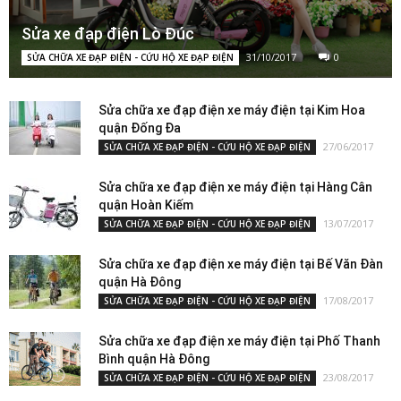
Sửa xe đạp điện Lò Đúc
31/10/2017
0
SỬA CHỮA XE ĐẠP ĐIỆN - CỨU HỘ XE ĐẠP ĐIỆN
Sửa chữa xe đạp điện xe máy điện tại Kim Hoa
quận Đống Đa
27/06/2017
SỬA CHỮA XE ĐẠP ĐIỆN - CỨU HỘ XE ĐẠP ĐIỆN
Sửa chữa xe đạp điện xe máy điện tại Hàng Cân
quận Hoàn Kiếm
13/07/2017
SỬA CHỮA XE ĐẠP ĐIỆN - CỨU HỘ XE ĐẠP ĐIỆN
Sửa chữa xe đạp điện xe máy điện tại Bế Văn Đàn
quận Hà Đông
17/08/2017
SỬA CHỮA XE ĐẠP ĐIỆN - CỨU HỘ XE ĐẠP ĐIỆN
Sửa chữa xe đạp điện xe máy điện tại Phố Thanh
Bình quận Hà Đông
23/08/2017
SỬA CHỮA XE ĐẠP ĐIỆN - CỨU HỘ XE ĐẠP ĐIỆN