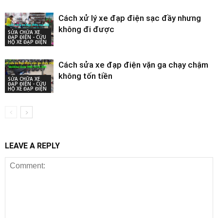
Cách xử lý xe đạp điện sạc đầy nhưng
không đi được
SỬA CHỮA XE
ĐẠP ĐIỆN - CỨU
HỘ XE ĐẠP ĐIỆN
Cách sửa xe đạp điện vặn ga chạy chậm
không tốn tiền
SỬA CHỮA XE
ĐẠP ĐIỆN - CỨU
HỘ XE ĐẠP ĐIỆN
LEAVE A REPLY