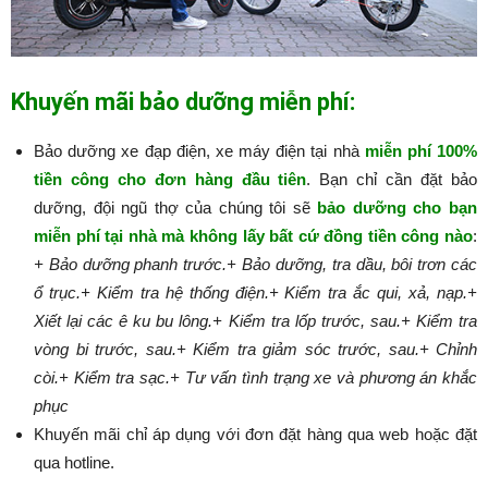
Khuyến mãi bảo dưỡng miễn phí:
Bảo dưỡng xe đạp điện, xe máy điện tại nhà
miễn phí 100%
tiền công cho đơn hàng đầu tiên
. Bạn chỉ cần đặt bảo
dưỡng, đội ngũ thợ của chúng tôi sẽ
bảo dưỡng cho bạn
miễn phí tại nhà mà không lấy bất cứ đồng tiền công nào
:​​​​​
+ Bảo dưỡng phanh trước.
+ Bảo dưỡng, tra dầu, bôi trơn các
ổ trục.
+ Kiểm tra hệ thống điện.
+ Kiểm tra ắc qui, xả, nạp.
+
Xiết lại các ê ku bu lông.
+ Kiểm tra lốp trước, sau.
+ Kiểm tra
vòng bi trước, sau.
+ Kiểm tra giảm sóc trước, sau.
+ Chỉnh
còi.
+ Kiểm tra sạc.
+ Tư vấn tình trạng xe và phương án khắc
phục
Khuyến mãi chỉ áp dụng với đơn đặt hàng qua web hoặc đặt
qua hotline.