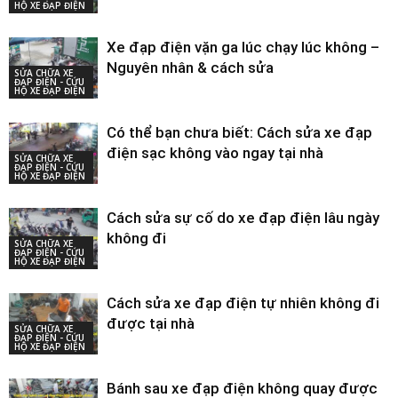
HỘ XE ĐẠP ĐIỆN
Xe đạp điện vặn ga lúc chạy lúc không –
Nguyên nhân & cách sửa
SỬA CHỮA XE
ĐẠP ĐIỆN - CỨU
HỘ XE ĐẠP ĐIỆN
Có thể bạn chưa biết: Cách sửa xe đạp
điện sạc không vào ngay tại nhà
SỬA CHỮA XE
ĐẠP ĐIỆN - CỨU
HỘ XE ĐẠP ĐIỆN
Cách sửa sự cố do xe đạp điện lâu ngày
không đi
SỬA CHỮA XE
ĐẠP ĐIỆN - CỨU
HỘ XE ĐẠP ĐIỆN
Cách sửa xe đạp điện tự nhiên không đi
được tại nhà
SỬA CHỮA XE
ĐẠP ĐIỆN - CỨU
HỘ XE ĐẠP ĐIỆN
Bánh sau xe đạp điện không quay được