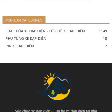
POPULAR CATEGORIES
SỬA CHỮA XE ĐẠP ĐIỆN - CỨU HỘ XE ĐẠP ĐIỆN
1149
PHỤ TÙNG XE ĐẠP ĐIỆN
18
PIN XE ĐẠP ĐIỆN
2
Sửa chữa xe đạp điện - Cứu hộ xe đạp điện tại nhà