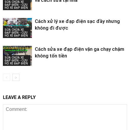
và cách sửa tại nhà
SỬA CHỮA XE
ĐẠP ĐIỆN - CỨU
HỘ XE ĐẠP ĐIỆN
Cách xử lý xe đạp điện sạc đầy nhưng
không đi được
SỬA CHỮA XE
ĐẠP ĐIỆN - CỨU
HỘ XE ĐẠP ĐIỆN
Cách sửa xe đạp điện vặn ga chạy chậm
không tốn tiền
SỬA CHỮA XE
ĐẠP ĐIỆN - CỨU
HỘ XE ĐẠP ĐIỆN
LEAVE A REPLY