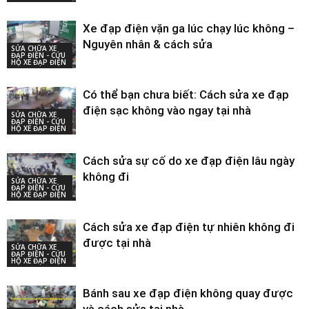
Xe đạp điện vặn ga lúc chạy lúc không –
Nguyên nhân & cách sửa
SỬA CHỮA XE
ĐẠP ĐIỆN - CỨU
HỘ XE ĐẠP ĐIỆN
Có thể bạn chưa biết: Cách sửa xe đạp
điện sạc không vào ngay tại nhà
SỬA CHỮA XE
ĐẠP ĐIỆN - CỨU
HỘ XE ĐẠP ĐIỆN
Cách sửa sự cố do xe đạp điện lâu ngày
không đi
SỬA CHỮA XE
ĐẠP ĐIỆN - CỨU
HỘ XE ĐẠP ĐIỆN
Cách sửa xe đạp điện tự nhiên không đi
được tại nhà
SỬA CHỮA XE
ĐẠP ĐIỆN - CỨU
HỘ XE ĐẠP ĐIỆN
Bánh sau xe đạp điện không quay được