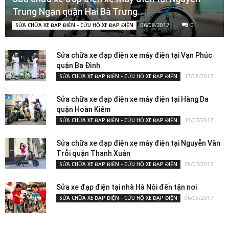
Trung Ngạn quận Hai Bà Trưng
06/08/2017
0
SỬA CHỮA XE ĐẠP ĐIỆN - CỨU HỘ XE ĐẠP ĐIỆN
Sửa chữa xe đạp điện xe máy điện tại Vạn Phúc
quận Ba Đình
17/08/2017
SỬA CHỮA XE ĐẠP ĐIỆN - CỨU HỘ XE ĐẠP ĐIỆN
Sửa chữa xe đạp điện xe máy điện tại Hàng Da
quận Hoàn Kiếm
13/07/2017
SỬA CHỮA XE ĐẠP ĐIỆN - CỨU HỘ XE ĐẠP ĐIỆN
Sửa chữa xe đạp điện xe máy điện tại Nguyễn Văn
Trỗi quận Thanh Xuân
28/07/2017
SỬA CHỮA XE ĐẠP ĐIỆN - CỨU HỘ XE ĐẠP ĐIỆN
Sửa xe đạp điện tại nhà Hà Nội đến tận nơi
06/03/2017
SỬA CHỮA XE ĐẠP ĐIỆN - CỨU HỘ XE ĐẠP ĐIỆN