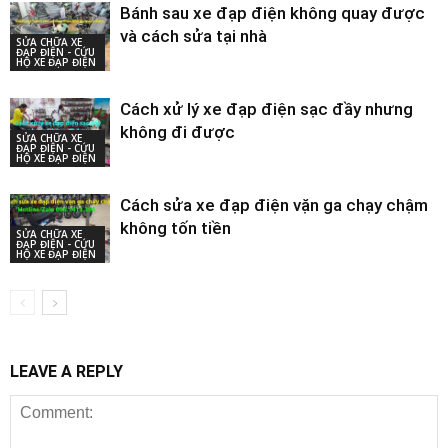
Bánh sau xe đạp điện không quay được
và cách sửa tại nhà
SỬA CHỮA XE
ĐẠP ĐIỆN - CỨU
HỘ XE ĐẠP ĐIỆN
Cách xử lý xe đạp điện sạc đầy nhưng
không đi được
SỬA CHỮA XE
ĐẠP ĐIỆN - CỨU
HỘ XE ĐẠP ĐIỆN
Cách sửa xe đạp điện vặn ga chạy chậm
không tốn tiền
SỬA CHỮA XE
ĐẠP ĐIỆN - CỨU
HỘ XE ĐẠP ĐIỆN
LEAVE A REPLY