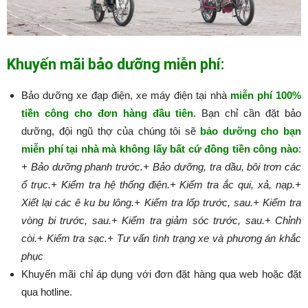
Khuyến mãi bảo dưỡng miễn phí:
Bảo dưỡng xe đạp điện, xe máy điện tại nhà
miễn phí 100%
tiền công cho đơn hàng đầu tiên
. Bạn chỉ cần đặt bảo
dưỡng, đội ngũ thợ của chúng tôi sẽ
bảo dưỡng cho bạn
miễn phí tại nhà mà không lấy bất cứ đồng tiền công nào
:​​​​​
+ Bảo dưỡng phanh trước.
+ Bảo dưỡng, tra dầu, bôi trơn các
ổ trục.
+ Kiểm tra hệ thống điện.
+ Kiểm tra ắc qui, xả, nạp.
+
Xiết lại các ê ku bu lông.
+ Kiểm tra lốp trước, sau.
+ Kiểm tra
vòng bi trước, sau.
+ Kiểm tra giảm sóc trước, sau.
+ Chỉnh
còi.
+ Kiểm tra sạc.
+ Tư vấn tình trạng xe và phương án khắc
phục
Khuyến mãi chỉ áp dụng với đơn đặt hàng qua web hoặc đặt
qua hotline.