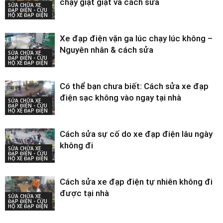
chạy giật giật và cách sửa
SỬA CHỮA XE
ĐẠP ĐIỆN - CỨU
HỘ XE ĐẠP ĐIỆN
Xe đạp điện vặn ga lúc chạy lúc không –
Nguyên nhân & cách sửa
SỬA CHỮA XE
ĐẠP ĐIỆN - CỨU
HỘ XE ĐẠP ĐIỆN
Có thể bạn chưa biết: Cách sửa xe đạp
điện sạc không vào ngay tại nhà
SỬA CHỮA XE
ĐẠP ĐIỆN - CỨU
HỘ XE ĐẠP ĐIỆN
Cách sửa sự cố do xe đạp điện lâu ngày
không đi
SỬA CHỮA XE
ĐẠP ĐIỆN - CỨU
HỘ XE ĐẠP ĐIỆN
Cách sửa xe đạp điện tự nhiên không đi
được tại nhà
SỬA CHỮA XE
ĐẠP ĐIỆN - CỨU
HỘ XE ĐẠP ĐIỆN