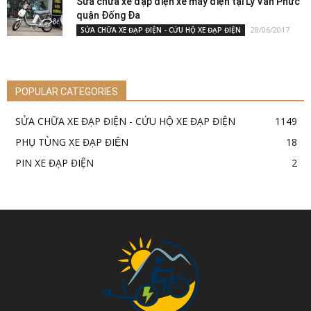
Sửa chữa xe đạp điện xe máy điện tại Lý Văn Phức
quận Đống Đa
28/06/2017
SỬA CHỮA XE ĐẠP ĐIỆN - CỨU HỘ XE ĐẠP ĐIỆN
POPULAR CATEGORIES
SỬA CHỮA XE ĐẠP ĐIỆN - CỨU HỘ XE ĐẠP ĐIỆN
1149
PHỤ TÙNG XE ĐẠP ĐIỆN
18
PIN XE ĐẠP ĐIỆN
2