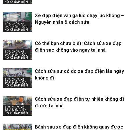
HỘ XE ĐẠP ĐIỆN
Xe đạp điện vặn ga lúc chạy lúc không –
Nguyên nhân & cách sửa
SỬA CHỮA XE
ĐẠP ĐIỆN - CỨU
HỘ XE ĐẠP ĐIỆN
Có thể bạn chưa biết: Cách sửa xe đạp
điện sạc không vào ngay tại nhà
SỬA CHỮA XE
ĐẠP ĐIỆN - CỨU
HỘ XE ĐẠP ĐIỆN
Cách sửa sự cố do xe đạp điện lâu ngày
không đi
SỬA CHỮA XE
ĐẠP ĐIỆN - CỨU
HỘ XE ĐẠP ĐIỆN
Cách sửa xe đạp điện tự nhiên không đi
được tại nhà
SỬA CHỮA XE
ĐẠP ĐIỆN - CỨU
HỘ XE ĐẠP ĐIỆN
Bánh sau xe đạp điện không quay được