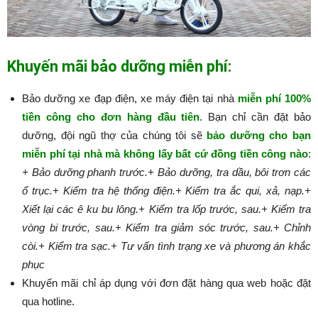
Khuyến mãi bảo dưỡng miễn phí:
Bảo dưỡng xe đạp điện, xe máy điện tại nhà
miễn phí 100%
tiền công cho đơn hàng đầu tiên
. Bạn chỉ cần đặt bảo
dưỡng, đội ngũ thợ của chúng tôi sẽ
bảo dưỡng cho bạn
miễn phí tại nhà mà không lấy bất cứ đồng tiền công nào
:​​​​​
+ Bảo dưỡng phanh trước.
+ Bảo dưỡng, tra dầu, bôi trơn các
ổ trục.
+ Kiểm tra hệ thống điện.
+ Kiểm tra ắc qui, xả, nạp.
+
Xiết lại các ê ku bu lông.
+ Kiểm tra lốp trước, sau.
+ Kiểm tra
vòng bi trước, sau.
+ Kiểm tra giảm sóc trước, sau.
+ Chỉnh
còi.
+ Kiểm tra sạc.
+ Tư vấn tình trạng xe và phương án khắc
phục
Khuyến mãi chỉ áp dụng với đơn đặt hàng qua web hoặc đặt
qua hotline.