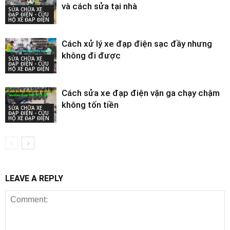
và cách sửa tại nhà
SỬA CHỮA XE
ĐẠP ĐIỆN - CỨU
HỘ XE ĐẠP ĐIỆN
Cách xử lý xe đạp điện sạc đầy nhưng
không đi được
SỬA CHỮA XE
ĐẠP ĐIỆN - CỨU
HỘ XE ĐẠP ĐIỆN
Cách sửa xe đạp điện vặn ga chạy chậm
không tốn tiền
SỬA CHỮA XE
ĐẠP ĐIỆN - CỨU
HỘ XE ĐẠP ĐIỆN
LEAVE A REPLY