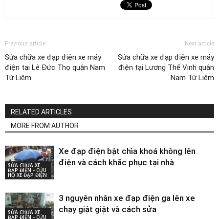
Previous article
Next article
Sửa chữa xe đạp điện xe máy
Sửa chữa xe đạp điện xe máy
điện tại Lê Đức Thọ quận Nam
điện tại Lương Thế Vinh quận
Từ Liêm
Nam Từ Liêm
RELATED ARTICLES
MORE FROM AUTHOR
Xe đạp điện bật chìa khoá không lên
điện và cách khắc phục tại nhà
SỬA CHỮA XE
ĐẠP ĐIỆN - CỨU
HỘ XE ĐẠP ĐIỆN
3 nguyên nhân xe đạp điện ga lên xe
chạy giật giật và cách sửa
SỬA CHỮA XE
ĐẠP ĐIỆN - CỨU