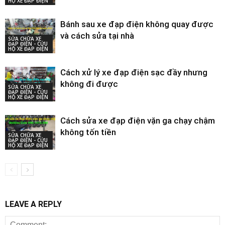
HỘ XE ĐẠP ĐIỆN
Bánh sau xe đạp điện không quay được
và cách sửa tại nhà
SỬA CHỮA XE
ĐẠP ĐIỆN - CỨU
HỘ XE ĐẠP ĐIỆN
Cách xử lý xe đạp điện sạc đầy nhưng
không đi được
SỬA CHỮA XE
ĐẠP ĐIỆN - CỨU
HỘ XE ĐẠP ĐIỆN
Cách sửa xe đạp điện vặn ga chạy chậm
không tốn tiền
SỬA CHỮA XE
ĐẠP ĐIỆN - CỨU
HỘ XE ĐẠP ĐIỆN
LEAVE A REPLY