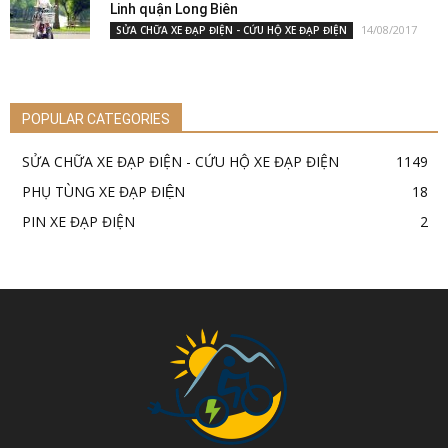
Linh quận Long Biên
14/08/2017
SỬA CHỮA XE ĐẠP ĐIỆN - CỨU HỘ XE ĐẠP ĐIỆN
POPULAR CATEGORIES
SỬA CHỮA XE ĐẠP ĐIỆN - CỨU HỘ XE ĐẠP ĐIỆN
1149
PHỤ TÙNG XE ĐẠP ĐIỆN
18
PIN XE ĐẠP ĐIỆN
2