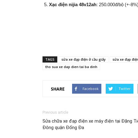
Xạc điện nijia 48v12ah
: 250.000đ/bộ (+-8%​​​​​​​
TAGS
sửa xe đạp điện ở cầu giấy
sửa xe đạp điệ
tho sua xe dap dien tai ba dinh
SHARE
Facebook
Twitter
Previous article
Sửa chữa xe đạp điện xe máy điện tại Đặng Ti
Đông quận Đống Đa