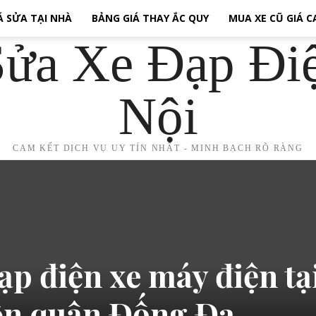
Á SỬA TẠI NHÀ
BẢNG GIÁ THAY ẮC QUY
MUA XE CŨ GIÁ 
ửa Xe Đạp Đi
Nội
CAM KẾT DỊCH VỤ UY TÍN NHẤT - MINH BẠCH RÕ RÀNG
ạp điện xe máy điện tạ
ôn quận Đống Đa