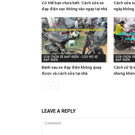
Có thể bạn chưa biết: Cách sửa xe
Cách sửa sự
đạp điện sạc không vào ngay tại nhà
ngày không 
SỬA CHỮA XE ĐẠP ĐIỆN - CỨU HỘ XE
SỬA CHỮA XE
ĐẠP ĐIỆN
ĐẠP ĐIỆN
Bánh sau xe đạp điện không quay
Cách xử lý 
được và cách sửa tại nhà
nhưng khôn
LEAVE A REPLY