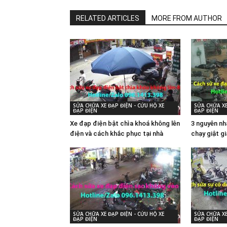
RELATED ARTICLES
MORE FROM AUTHOR
SỬA CHỮA XE ĐẠP ĐIỆN - CỨU HỘ XE
SỬA CHỮA XE
ĐẠP ĐIỆN
ĐẠP ĐIỆN
Xe đạp điện bật chìa khoá không lên
3 nguyên nh
điện và cách khắc phục tại nhà
chạy giật g
SỬA CHỮA XE ĐẠP ĐIỆN - CỨU HỘ XE
SỬA CHỮA XE
ĐẠP ĐIỆN
ĐẠP ĐIỆN