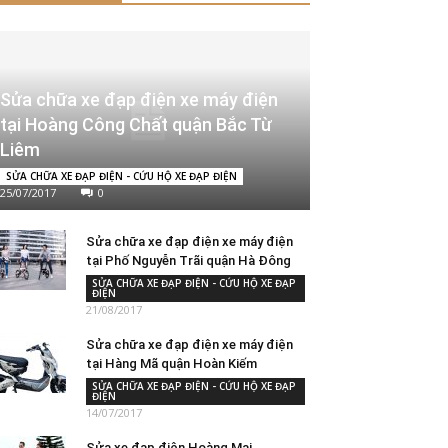
Sửa chữa xe đạp điện xe máy điện
tại Hoàng Công Chất quận Bắc Từ
Liêm
SỬA CHỮA XE ĐẠP ĐIỆN - CỨU HỘ XE ĐẠP ĐIỆN
25/07/2017
0
Sửa chữa xe đạp điện xe máy điện
tại Phố Nguyễn Trãi quận Hà Đông
SỬA CHỮA XE ĐẠP ĐIỆN - CỨU HỘ XE ĐẠP
ĐIỆN
21/08/2017
Sửa chữa xe đạp điện xe máy điện
tại Hàng Mã quận Hoàn Kiếm
SỬA CHỮA XE ĐẠP ĐIỆN - CỨU HỘ XE ĐẠP
ĐIỆN
14/07/2017
Sửa xe đạp điện Hoàng Mai