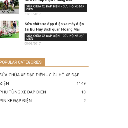
SỬA CHỮA XE ĐẠP ĐIỆN - CỨU HỘ XE ĐẠP
ĐIỆN
31/10/2017
Sửa chữa xe đạp điện xe máy điện
tại Bùi Huy Bích quận Hoàng Mai
SỬA CHỮA XE ĐẠP ĐIỆN - CỨU HỘ XE ĐẠP
ĐIỆN
08/08/2017
POPULAR CATEGORIES
SỬA CHỮA XE ĐẠP ĐIỆN - CỨU HỘ XE ĐẠP
ĐIỆN
1149
PHỤ TÙNG XE ĐẠP ĐIỆN
18
PIN XE ĐẠP ĐIỆN
2