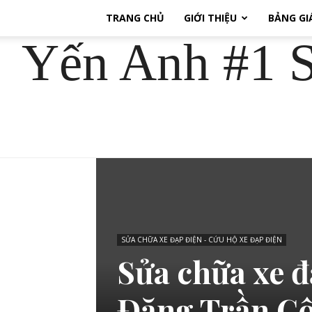
TRANG CHỦ
GIỚI THIỆU
BẢNG GI
Yến Anh #1 S
SỬA CHỮA XE ĐẠP ĐIỆN - CỨU HỘ XE ĐẠP ĐIỆN
Sửa chữa xe đ
Đặng Trần C