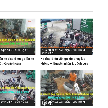
 ĐẠP ĐIỆN - CỨU HỘ XE
SỬA CHỮA XE ĐẠP ĐIỆN - CỨU HỘ XE
ĐẠP ĐIỆN
ân xe đạp điện ga lên xe
Xe đạp điện vặn ga lúc chạy lúc
iật và cách sửa
không – Nguyên nhân & cách sửa
 ĐẠP ĐIỆN - CỨU HỘ XE
SỬA CHỮA XE ĐẠP ĐIỆN - CỨU HỘ XE
ĐẠP ĐIỆN