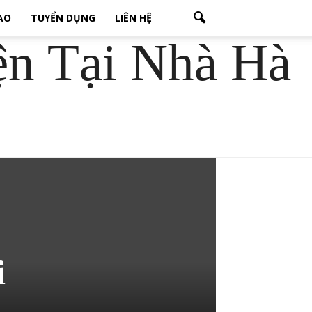
CAO
TUYỂN DỤNG
LIÊN HỆ
ện Tại Nhà Hà
i