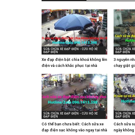
SỬA CHỮA XE ĐẠP ĐIỆN - CỨU HỘ XE
SỬA CHỮA XE
ĐẠP ĐIỆN
ĐẠP ĐIỆN
Xe đạp điện bật chìa khoá không lên
3 nguyên nh
điện và cách khắc phục tại nhà
chạy giật g
SỬA CHỮA XE ĐẠP ĐIỆN - CỨU HỘ XE
SỬA CHỮA XE
ĐẠP ĐIỆN
ĐẠP ĐIỆN
Có thể bạn chưa biết: Cách sửa xe
Cách sửa sự
đạp điện sạc không vào ngay tại nhà
ngày không 