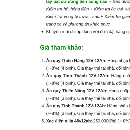
lấy bất cứ đồng tiền công nào
:​​​​​
+ Bảo dưỡn
Kiểm tra hệ thống điện.
+ Kiểm tra ắc qui, xả
Kiểm tra vòng bi trước, sau.
+ Kiểm tra giả
trạng xe và phương án khắc phục
Khuyến mãi chỉ áp dụng với đơn đặt hàng qu
Giá tham khảo:
Ắc quy Thiên Năng 12V-12Ah
: Hàng nhập 
(+-8%) (4 bình). Giá thay thế tại nhà, đổi bì
Ắc quy Tinh Thánh 12V-12Ah
: Hàng nhậ
(+-8%​​​​​​​) (4 bình). Giá thay thế tại nhà, đổi
Ắc quy Thiên Năng 12V-12Ah
: Hàng nhập
(+-8%​​​​​​​) (3 bình). Giá thay thế tại nhà, đổi
Ắc quy Tinh Thánh 12V-12Ah
: Hàng nhập 
(+-8%​​​​​​​) (3 bình). Giá thay thế tại nhà, đổi
Xạc điện nijia 48v12ah
: 250.000đ/bộ (+-8%​​​​​​​