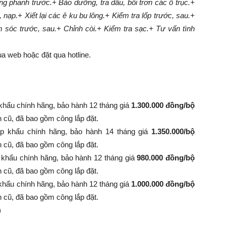
g phanh trước.
+ Bảo dưỡng, tra dầu, bôi trơn các ổ trục.
+
, nạp.
+ Xiết lại các ê ku bu lông.
+ Kiểm tra lốp trước, sau.
+
m sóc trước, sau.
+ Chỉnh còi.
+ Kiểm tra sạc.
+ Tư vấn tình
a web hoặc đặt qua hotline.
khẩu chính hãng, bảo hành 12 tháng giá
1.300.000 đồng/bộ
nh cũ, đã bao gồm công lắp đặt.
p khẩu chính hãng, bảo hành 14 tháng giá
1.350.000/bộ
 bình cũ, đã bao gồm công lắp đặt.
 khẩu chính hãng, bảo hành 12 tháng giá
980.000 đồng/bộ
 bình cũ, đã bao gồm công lắp đặt.
khẩu chính hãng, bảo hành 12 tháng giá
1.000.000 đồng/bộ
 bình cũ, đã bao gồm công lắp đặt.
)