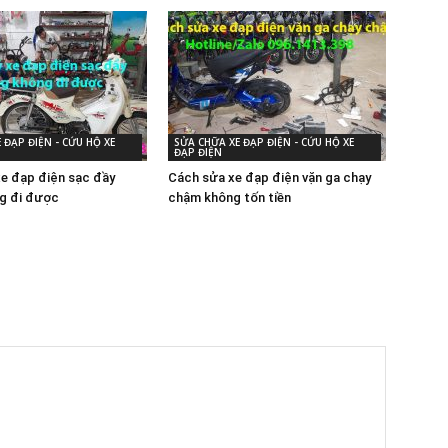
 ĐẠP ĐIỆN - CỨU HỘ XE
SỬA CHỮA XE ĐẠP ĐIỆN - CỨU HỘ XE
ĐẠP ĐIỆN
xe đạp điện sạc đầy
Cách sửa xe đạp điện vặn ga chạy
g đi được
chậm không tốn tiền