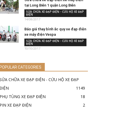
tại Long Biên 1 quận Long Biên
SỬA CHỮA XE ĐẠP ĐIỆN - CỨU HỘ XE ĐẠP
ĐIỆN
14/08/2017
Báo giá thay bình ắc quy xe đạp điện
xe máy điện Vespa
SỬA CHỮA XE ĐẠP ĐIỆN - CỨU HỘ XE ĐẠP
ĐIỆN
10/10/2017
POPULAR CATEGORIES
SỬA CHỮA XE ĐẠP ĐIỆN - CỨU HỘ XE ĐẠP
ĐIỆN
1149
PHỤ TÙNG XE ĐẠP ĐIỆN
18
PIN XE ĐẠP ĐIỆN
2