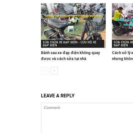
SỬA CHỮA XE ĐẠP ĐIỆN - CỨU HỘ XE
SỬA CHỮA XE
ĐẠP ĐIỆN
ĐẠP ĐIỆN
Bánh sau xe đạp điện không quay
Cách xử lý 
được và cách sửa tại nhà
nhưng khôn
LEAVE A REPLY