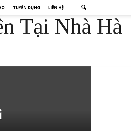
CAO
TUYỂN DỤNG
LIÊN HỆ
ện Tại Nhà Hà
i