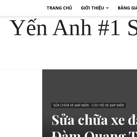
TRANG CHỦ
GIỚI THIỆU
BẢNG GI
Yến Anh #1 S
SỬA CHỮA XE ĐẠP ĐIỆN - CỨU HỘ XE ĐẠP ĐIỆN
Sửa chữa xe đ
Đàm Quang T