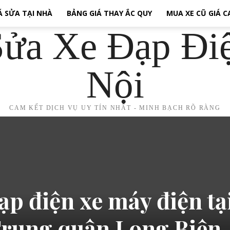
Á SỬA TẠI NHÀ
BẢNG GIÁ THAY ẮC QUY
MUA XE CŨ GIÁ 
ửa Xe Đạp Đi
Nội
CAM KẾT DỊCH VỤ UY TÍN NHẤT - MINH BẠCH RÕ RÀNG
ạp điện xe máy điện tạ
rung quận Long Biên