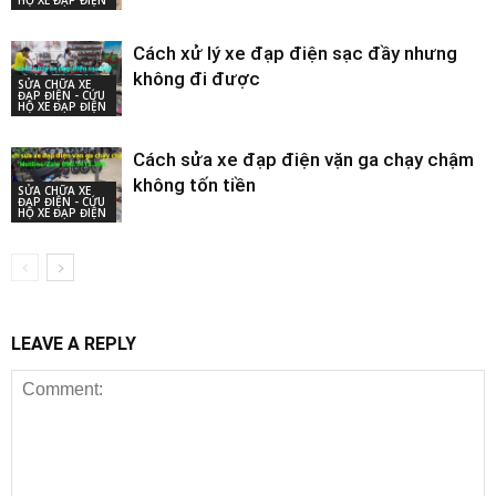
HỘ XE ĐẠP ĐIỆN
Cách xử lý xe đạp điện sạc đầy nhưng
không đi được
SỬA CHỮA XE
ĐẠP ĐIỆN - CỨU
HỘ XE ĐẠP ĐIỆN
Cách sửa xe đạp điện vặn ga chạy chậm
không tốn tiền
SỬA CHỮA XE
ĐẠP ĐIỆN - CỨU
HỘ XE ĐẠP ĐIỆN
LEAVE A REPLY