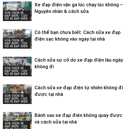
Xe đạp điện vặn ga lúc chạy lúc không –
Nguyên nhân & cách sửa
SỬA CHỮA XE
ĐẠP ĐIỆN - CỨU
HỘ XE ĐẠP ĐIỆN
Có thể bạn chưa biết: Cách sửa xe đạp
điện sạc không vào ngay tại nhà
SỬA CHỮA XE
ĐẠP ĐIỆN - CỨU
HỘ XE ĐẠP ĐIỆN
Cách sửa sự cố do xe đạp điện lâu ngày
không đi
SỬA CHỮA XE
ĐẠP ĐIỆN - CỨU
HỘ XE ĐẠP ĐIỆN
Cách sửa xe đạp điện tự nhiên không đi
được tại nhà
SỬA CHỮA XE
ĐẠP ĐIỆN - CỨU
HỘ XE ĐẠP ĐIỆN
Bánh sau xe đạp điện không quay được
và cách sửa tại nhà
SỬA CHỮA XE
ĐẠP ĐIỆN - CỨU