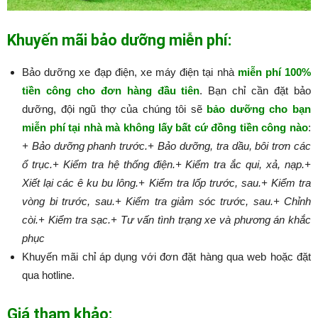
Khuyến mãi bảo dưỡng miễn phí:
Bảo dưỡng xe đạp điện, xe máy điện tại nhà
miễn phí 100%
tiền công cho đơn hàng đầu tiên
. Bạn chỉ cần đặt bảo
dưỡng, đội ngũ thợ của chúng tôi sẽ
bảo dưỡng cho bạn
miễn phí tại nhà mà không lấy bất cứ đồng tiền công nào
:​​​​​
+ Bảo dưỡng phanh trước.
+ Bảo dưỡng, tra dầu, bôi trơn các
ổ trục.
+ Kiểm tra hệ thống điện.
+ Kiểm tra ắc qui, xả, nạp.
+
Xiết lại các ê ku bu lông.
+ Kiểm tra lốp trước, sau.
+ Kiểm tra
vòng bi trước, sau.
+ Kiểm tra giảm sóc trước, sau.
+ Chỉnh
còi.
+ Kiểm tra sạc.
+ Tư vấn tình trạng xe và phương án khắc
phục
Khuyến mãi chỉ áp dụng với đơn đặt hàng qua web hoặc đặt
qua hotline.
Giá tham khảo: