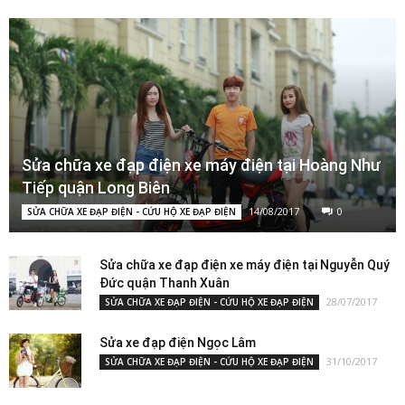
Sửa chữa xe đạp điện xe máy điện tại Hoàng Như
Tiếp quận Long Biên
14/08/2017
0
SỬA CHỮA XE ĐẠP ĐIỆN - CỨU HỘ XE ĐẠP ĐIỆN
Sửa chữa xe đạp điện xe máy điện tại Nguyễn Quý
Đức quận Thanh Xuân
28/07/2017
SỬA CHỮA XE ĐẠP ĐIỆN - CỨU HỘ XE ĐẠP ĐIỆN
Sửa xe đạp điện Ngọc Lâm
31/10/2017
SỬA CHỮA XE ĐẠP ĐIỆN - CỨU HỘ XE ĐẠP ĐIỆN