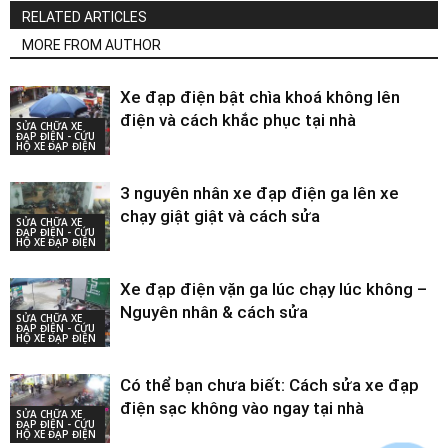
RELATED ARTICLES
MORE FROM AUTHOR
Xe đạp điện bật chìa khoá không lên
điện và cách khắc phục tại nhà
SỬA CHỮA XE
ĐẠP ĐIỆN - CỨU
HỘ XE ĐẠP ĐIỆN
3 nguyên nhân xe đạp điện ga lên xe
chạy giật giật và cách sửa
SỬA CHỮA XE
ĐẠP ĐIỆN - CỨU
HỘ XE ĐẠP ĐIỆN
Xe đạp điện vặn ga lúc chạy lúc không –
Nguyên nhân & cách sửa
SỬA CHỮA XE
ĐẠP ĐIỆN - CỨU
HỘ XE ĐẠP ĐIỆN
Có thể bạn chưa biết: Cách sửa xe đạp
điện sạc không vào ngay tại nhà
SỬA CHỮA XE
ĐẠP ĐIỆN - CỨU
HỘ XE ĐẠP ĐIỆN