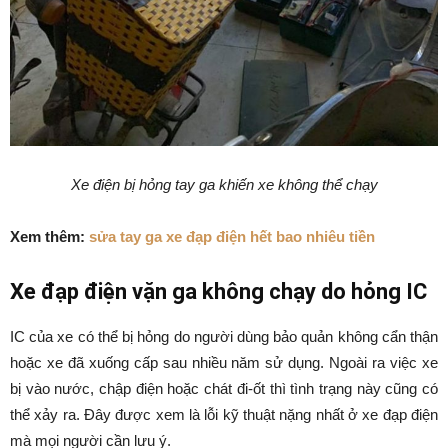
Xe điện bị hỏng tay ga khiến xe không thể chạy
Xem thêm:
sửa tay ga xe đạp điện hết bao nhiêu tiền
Xe đạp điện vặn ga không chạy do hỏng IC
IC của xe có thể bị hỏng do người dùng bảo quản không cẩn thận
hoặc xe đã xuống cấp sau nhiều năm sử dụng. Ngoài ra việc xe
bị vào nước, chập điện hoặc chát đi-ốt thì tình trạng này cũng có
thể xảy ra. Đây được xem là lỗi kỹ thuật nặng nhất ở xe đạp điện
mà mọi người cần lưu ý.