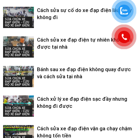
Cách sửa sự cố do xe đạp điện lâu ngày
không đi
SỬA CHỮA XE
ĐẠP ĐIỆN - CỨU
HỘ XE ĐẠP ĐIỆN
Cách sửa xe đạp điện tự nhiên không đi
được tại nhà
SỬA CHỮA XE
ĐẠP ĐIỆN - CỨU
HỘ XE ĐẠP ĐIỆN
Bánh sau xe đạp điện không quay được
và cách sửa tại nhà
SỬA CHỮA XE
ĐẠP ĐIỆN - CỨU
HỘ XE ĐẠP ĐIỆN
Cách xử lý xe đạp điện sạc đầy nhưng
không đi được
SỬA CHỮA XE
ĐẠP ĐIỆN - CỨU
HỘ XE ĐẠP ĐIỆN
Cách sửa xe đạp điện vặn ga chạy chậm
không tốn tiền
SỬA CHỮA XE