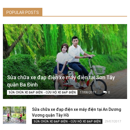
POPULAR POSTS
Sửa chữa xe đạp điện xe máy điện tại Sơn Tây
quận Ba Đình
17/08/2017
0
SỬA CHỮA XE ĐẠP ĐIỆN - CỨU HỘ XE ĐẠP ĐIỆN
Sửa chữa xe đạp điện xe máy điện tại An Dương
Vương quận Tây Hồ
29/07/2017
SỬA CHỮA XE ĐẠP ĐIỆN - CỨU HỘ XE ĐẠP ĐIỆN