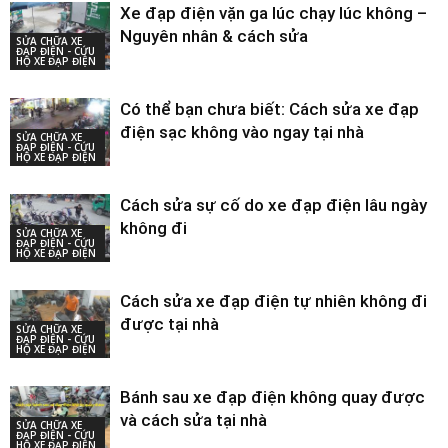
Xe đạp điện vặn ga lúc chạy lúc không –
Nguyên nhân & cách sửa
SỬA CHỮA XE
ĐẠP ĐIỆN - CỨU
HỘ XE ĐẠP ĐIỆN
Có thể bạn chưa biết: Cách sửa xe đạp
điện sạc không vào ngay tại nhà
SỬA CHỮA XE
ĐẠP ĐIỆN - CỨU
HỘ XE ĐẠP ĐIỆN
Cách sửa sự cố do xe đạp điện lâu ngày
không đi
SỬA CHỮA XE
ĐẠP ĐIỆN - CỨU
HỘ XE ĐẠP ĐIỆN
Cách sửa xe đạp điện tự nhiên không đi
được tại nhà
SỬA CHỮA XE
ĐẠP ĐIỆN - CỨU
HỘ XE ĐẠP ĐIỆN
Bánh sau xe đạp điện không quay được
và cách sửa tại nhà
SỬA CHỮA XE
ĐẠP ĐIỆN - CỨU
HỘ XE ĐẠP ĐIỆN