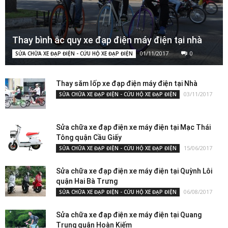
Thay bình ắc quy xe đạp điện máy điện tại nhà
01/11/2017
0
SỬA CHỮA XE ĐẠP ĐIỆN - CỨU HỘ XE ĐẠP ĐIỆN
Thay săm lốp xe đạp điện máy điện tại Nhà
03/11/2017
SỬA CHỮA XE ĐẠP ĐIỆN - CỨU HỘ XE ĐẠP ĐIỆN
Sửa chữa xe đạp điện xe máy điện tại Mạc Thái
Tông quận Cầu Giấy
15/06/2017
SỬA CHỮA XE ĐẠP ĐIỆN - CỨU HỘ XE ĐẠP ĐIỆN
Sửa chữa xe đạp điện xe máy điện tại Quỳnh Lôi
quận Hai Bà Trưng
06/08/2017
SỬA CHỮA XE ĐẠP ĐIỆN - CỨU HỘ XE ĐẠP ĐIỆN
Sửa chữa xe đạp điện xe máy điện tại Quang
Trung quận Hoàn Kiếm