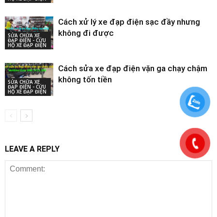
Cách xử lý xe đạp điện sạc đầy nhưng
không đi được
SỬA CHỮA XE
ĐẠP ĐIỆN - CỨU
HỘ XE ĐẠP ĐIỆN
Cách sửa xe đạp điện vặn ga chạy chậm
không tốn tiền
SỬA CHỮA XE
ĐẠP ĐIỆN - CỨU
HỘ XE ĐẠP ĐIỆN
LEAVE A REPLY