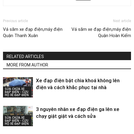
Previous article
Next article
Vá săm xe đạp điện,máy điện
Vá săm xe đạp điện,máy điện
Quận Thanh Xuân
Quận Hoàn Kiếm
RELATED ARTICLES
MORE FROM AUTHOR
Xe đạp điện bật chìa khoá không lên
điện và cách khắc phục tại nhà
SỬA CHỮA XE
ĐẠP ĐIỆN - CỨU
HỘ XE ĐẠP ĐIỆN
3 nguyên nhân xe đạp điện ga lên xe
chạy giật giật và cách sửa
SỬA CHỮA XE
ĐẠP ĐIỆN - CỨU
HỘ XE ĐẠP ĐIỆN