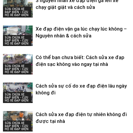
3 nguyên nhân xe đạp điện ga lên xe
chạy giật giật và cách sửa
SỬA CHỮA XE
ĐẠP ĐIỆN - CỨU
HỘ XE ĐẠP ĐIỆN
Xe đạp điện vặn ga lúc chạy lúc không –
Nguyên nhân & cách sửa
SỬA CHỮA XE
ĐẠP ĐIỆN - CỨU
HỘ XE ĐẠP ĐIỆN
Có thể bạn chưa biết: Cách sửa xe đạp
điện sạc không vào ngay tại nhà
SỬA CHỮA XE
ĐẠP ĐIỆN - CỨU
HỘ XE ĐẠP ĐIỆN
Cách sửa sự cố do xe đạp điện lâu ngày
không đi
SỬA CHỮA XE
ĐẠP ĐIỆN - CỨU
HỘ XE ĐẠP ĐIỆN
Cách sửa xe đạp điện tự nhiên không đi
được tại nhà
SỬA CHỮA XE
ĐẠP ĐIỆN - CỨU
HỘ XE ĐẠP ĐIỆN