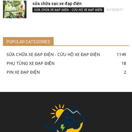
sửa chữa sạc xe đạp điện
31/10/2017
SỬA CHỮA XE ĐẠP ĐIỆN - CỨU HỘ XE ĐẠP ĐIỆN
POPULAR CATEGORIES
SỬA CHỮA XE ĐẠP ĐIỆN - CỨU HỘ XE ĐẠP ĐIỆN
1149
PHỤ TÙNG XE ĐẠP ĐIỆN
18
PIN XE ĐẠP ĐIỆN
2