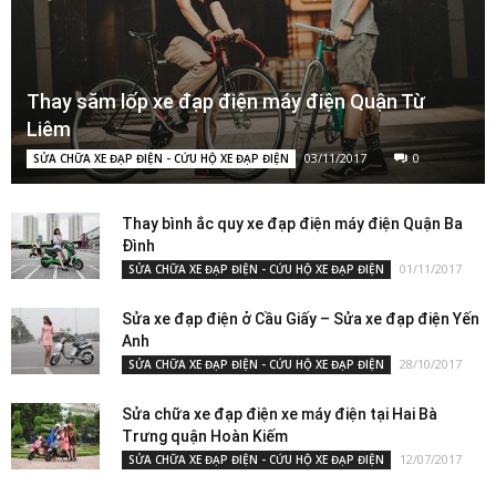
Thay săm lốp xe đạp điện máy điện Quận Từ
Liêm
03/11/2017
0
SỬA CHỮA XE ĐẠP ĐIỆN - CỨU HỘ XE ĐẠP ĐIỆN
Thay bình ắc quy xe đạp điện máy điện Quận Ba
Đình
01/11/2017
SỬA CHỮA XE ĐẠP ĐIỆN - CỨU HỘ XE ĐẠP ĐIỆN
Sửa xe đạp điện ở Cầu Giấy – Sửa xe đạp điện Yến
Anh
28/10/2017
SỬA CHỮA XE ĐẠP ĐIỆN - CỨU HỘ XE ĐẠP ĐIỆN
Sửa chữa xe đạp điện xe máy điện tại Hai Bà
Trưng quận Hoàn Kiếm
12/07/2017
SỬA CHỮA XE ĐẠP ĐIỆN - CỨU HỘ XE ĐẠP ĐIỆN