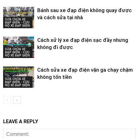
Bánh sau xe đạp điện không quay được
và cách sửa tại nhà
SỬA CHỮA XE
ĐẠP ĐIỆN - CỨU
HỘ XE ĐẠP ĐIỆN
Cách xử lý xe đạp điện sạc đầy nhưng
không đi được
SỬA CHỮA XE
ĐẠP ĐIỆN - CỨU
HỘ XE ĐẠP ĐIỆN
Cách sửa xe đạp điện vặn ga chạy chậm
không tốn tiền
SỬA CHỮA XE
ĐẠP ĐIỆN - CỨU
HỘ XE ĐẠP ĐIỆN
LEAVE A REPLY