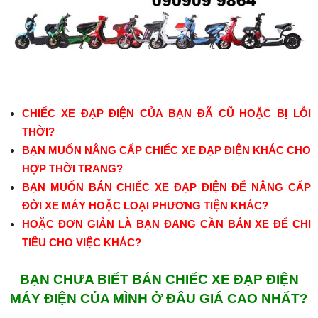
CHIẾC XE ĐẠP ĐIỆN CỦA BẠN ĐÃ CŨ HOẶC BỊ LỖI
THỜI?
BẠN MUỐN NÂNG CẤP CHIẾC XE ĐẠP ĐIỆN KHÁC CHO
HỢP THỜI TRANG?
BẠN MUỐN BÁN CHIẾC XE ĐẠP ĐIỆN ĐỂ NÂNG CẤP
ĐỜI XE MÁY HOẶC LOẠI PHƯƠNG TIỆN KHÁC?
HOẶC ĐƠN GIẢN LÀ BẠN ĐANG CẦN BÁN XE ĐỂ CHI
TIÊU CHO VIỆC KHÁC?
BẠN CHƯA BIẾT BÁN CHIẾC XE ĐẠP ĐIỆN
MÁY ĐIỆN CỦA MÌNH Ở ĐÂU GIÁ CAO NHẤT?