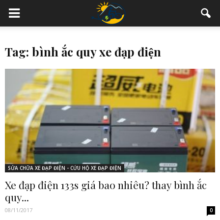
Tag: bình ắc quy xe đạp điện
SỬA CHỮA XE ĐẠP ĐIỆN - CỨU HỘ XE ĐẠP ĐIỆN
Xe đạp điện 133s giá bao nhiêu? thay bình ắc
quy...
08/11/2017
0