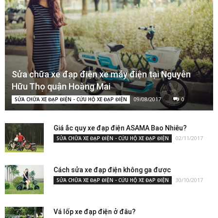
Sửa chữa xe đạp điện xe máy điện tại Nguyễn
Hữu Thọ quận Hoàng Mai
09/08/2017
0
SỬA CHỮA XE ĐẠP ĐIỆN - CỨU HỘ XE ĐẠP ĐIỆN
Giá ắc quy xe đạp điện ASAMA Bao Nhiêu?
02/11/2017
SỬA CHỮA XE ĐẠP ĐIỆN - CỨU HỘ XE ĐẠP ĐIỆN
Cách sửa xe đạp điện không ga được
30/10/2017
SỬA CHỮA XE ĐẠP ĐIỆN - CỨU HỘ XE ĐẠP ĐIỆN
Vá lốp xe đạp điện ở đâu?