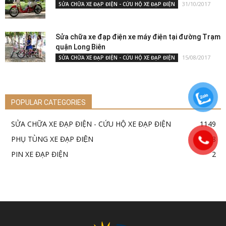
31/10/2017
SỬA CHỮA XE ĐẠP ĐIỆN - CỨU HỘ XE ĐẠP ĐIỆN
Sửa chữa xe đạp điện xe máy điện tại đường Trạm
quận Long Biên
15/08/2017
SỬA CHỮA XE ĐẠP ĐIỆN - CỨU HỘ XE ĐẠP ĐIỆN
POPULAR CATEGORIES
SỬA CHỮA XE ĐẠP ĐIỆN - CỨU HỘ XE ĐẠP ĐIỆN
1149
PHỤ TÙNG XE ĐẠP ĐIỆN
18
PIN XE ĐẠP ĐIỆN
2