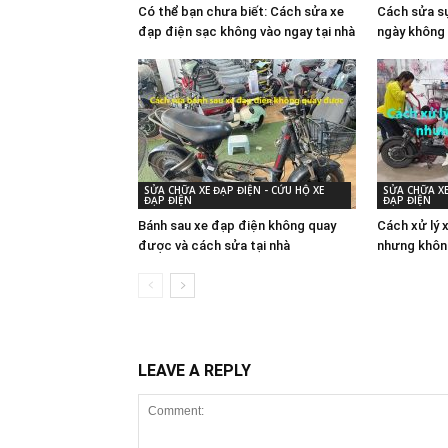
Có thể bạn chưa biết: Cách sửa xe
Cách sửa sự
đạp điện sạc không vào ngay tại nhà
ngày không 
SỬA CHỮA XE ĐẠP ĐIỆN - CỨU HỘ XE
SỬA CHỮA XE
ĐẠP ĐIỆN
ĐẠP ĐIỆN
Bánh sau xe đạp điện không quay
Cách xử lý 
được và cách sửa tại nhà
nhưng khôn
LEAVE A REPLY