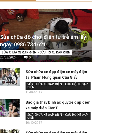
Sửa chữa đồ chơi điện tử trẻ em lấy
ngay: 0986.734.621
SỬA CHỮA XE ĐẠP ĐIỆN - CỨU HỘ XE ĐẠP ĐIỆN
20/03/2024
0
Sửa chữa xe đạp điện xe máy điện
tại Phạm Hùng quận Cầu Giấy
SỬA CHỮA XE ĐẠP ĐIỆN - CỨU HỘ XE ĐẠP
ĐIỆN
15/06/2017
Báo giá thay bình ắc quy xe đạp điện
xe máy điện GianT
SỬA CHỮA XE ĐẠP ĐIỆN - CỨU HỘ XE ĐẠP
ĐIỆN
10/10/2017
Sửa chữa xe đạp điện xe máy điện