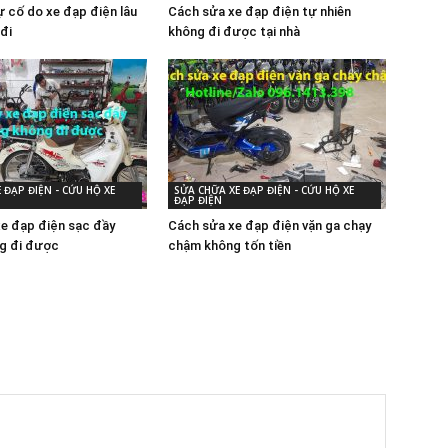
 cố do xe đạp điện lâu
Cách sửa xe đạp điện tự nhiên
đi
không đi được tại nhà
 ĐẠP ĐIỆN - CỨU HỘ XE
SỬA CHỮA XE ĐẠP ĐIỆN - CỨU HỘ XE
ĐẠP ĐIỆN
xe đạp điện sạc đầy
Cách sửa xe đạp điện vặn ga chạy
g đi được
chậm không tốn tiền