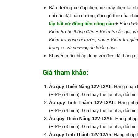
Bảo dưỡng xe đạp điện, xe máy điện tại n
chỉ cần đặt bảo dưỡng, đội ngũ thợ của chú
lấy bất cứ đồng tiền công nào
:​​​​​
+ Bảo dưỡn
Kiểm tra hệ thống điện.
+ Kiểm tra ắc qui, xả
Kiểm tra vòng bi trước, sau.
+ Kiểm tra giả
trạng xe và phương án khắc phục
Khuyến mãi chỉ áp dụng với đơn đặt hàng qu
Giá tham khảo:
Ắc quy Thiên Năng 12V-12Ah
: Hàng nhập 
(+-8%) (4 bình). Giá thay thế tại nhà, đổi bì
Ắc quy Tinh Thánh 12V-12Ah
: Hàng nhậ
(+-8%​​​​​​​) (4 bình). Giá thay thế tại nhà, đổi
Ắc quy Thiên Năng 12V-12Ah
: Hàng nhập
(+-8%​​​​​​​) (3 bình). Giá thay thế tại nhà, đổi
Ắc quy Tinh Thánh 12V-12Ah
: Hàng nhập 