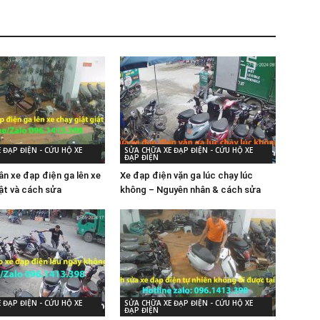
 ĐẠP ĐIỆN - CỨU HỘ XE
SỬA CHỮA XE ĐẠP ĐIỆN - CỨU HỘ XE
ĐẠP ĐIỆN
ân xe đạp điện ga lên xe
Xe đạp điện vặn ga lúc chạy lúc
iật và cách sửa
không – Nguyên nhân & cách sửa
 ĐẠP ĐIỆN - CỨU HỘ XE
SỬA CHỮA XE ĐẠP ĐIỆN - CỨU HỘ XE
ĐẠP ĐIỆN