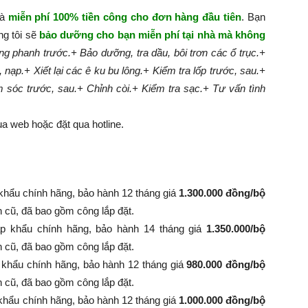
hà
miễn phí 100% tiền công cho đơn hàng đầu tiên
. Bạn
ng tôi sẽ
bảo dưỡng cho bạn miễn phí tại nhà mà không
g phanh trước.
+ Bảo dưỡng, tra dầu, bôi trơn các ổ trục.
+
, nạp.
+ Xiết lại các ê ku bu lông.
+ Kiểm tra lốp trước, sau.
+
m sóc trước, sau.
+ Chỉnh còi.
+ Kiểm tra sạc.
+ Tư vấn tình
a web hoặc đặt qua hotline.
khẩu chính hãng, bảo hành 12 tháng giá
1.300.000 đồng/bộ
nh cũ, đã bao gồm công lắp đặt.
p khẩu chính hãng, bảo hành 14 tháng giá
1.350.000/bộ
 bình cũ, đã bao gồm công lắp đặt.
 khẩu chính hãng, bảo hành 12 tháng giá
980.000 đồng/bộ
 bình cũ, đã bao gồm công lắp đặt.
khẩu chính hãng, bảo hành 12 tháng giá
1.000.000 đồng/bộ