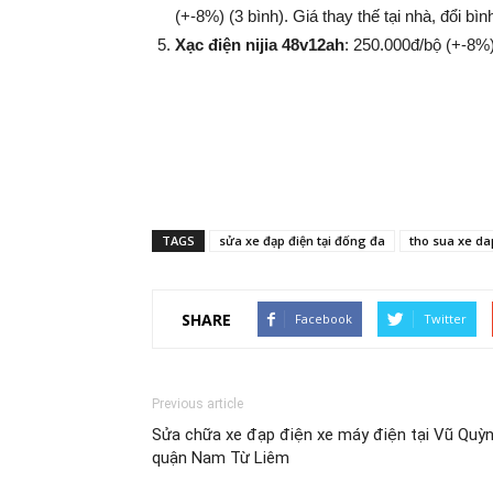
(+-8%​​​​​​​) (3 bình). Giá thay thế tại nhà, đổi
Xạc điện nijia 48v12ah
: 250.000đ/bộ (+-8%​​​​​​​
TAGS
sửa xe đạp điện tại đống đa
tho sua xe da
SHARE
Facebook
Twitter
Previous article
Sửa chữa xe đạp điện xe máy điện tại Vũ Quỳ
quận Nam Từ Liêm