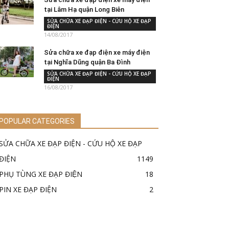
tại Lâm Hạ quận Long Biên
SỬA CHỮA XE ĐẠP ĐIỆN - CỨU HỘ XE ĐẠP
ĐIỆN
14/08/2017
Sửa chữa xe đạp điện xe máy điện
tại Nghĩa Dũng quận Ba Đình
SỬA CHỮA XE ĐẠP ĐIỆN - CỨU HỘ XE ĐẠP
ĐIỆN
16/08/2017
POPULAR CATEGORIES
SỬA CHỮA XE ĐẠP ĐIỆN - CỨU HỘ XE ĐẠP
ĐIỆN
1149
PHỤ TÙNG XE ĐẠP ĐIỆN
18
PIN XE ĐẠP ĐIỆN
2