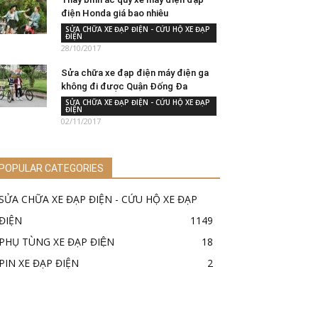
điện Honda giá bao nhiêu
SỬA CHỮA XE ĐẠP ĐIỆN - CỨU HỘ XE ĐẠP
ĐIỆN
28/10/2017
Sửa chữa xe đạp điện máy điện ga
không đi được Quận Đống Đa
SỬA CHỮA XE ĐẠP ĐIỆN - CỨU HỘ XE ĐẠP
ĐIỆN
02/11/2017
POPULAR CATEGORIES
SỬA CHỮA XE ĐẠP ĐIỆN - CỨU HỘ XE ĐẠP
ĐIỆN
1149
PHỤ TÙNG XE ĐẠP ĐIỆN
18
PIN XE ĐẠP ĐIỆN
2