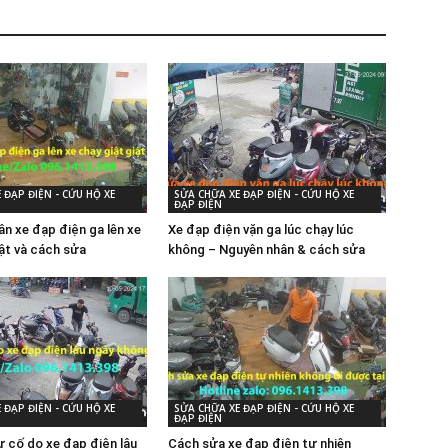
 ĐẠP ĐIỆN - CỨU HỘ XE
SỬA CHỮA XE ĐẠP ĐIỆN - CỨU HỘ XE
ĐẠP ĐIỆN
ân xe đạp điện ga lên xe
Xe đạp điện vặn ga lúc chạy lúc
iật và cách sửa
không – Nguyên nhân & cách sửa
 ĐẠP ĐIỆN - CỨU HỘ XE
SỬA CHỮA XE ĐẠP ĐIỆN - CỨU HỘ XE
ĐẠP ĐIỆN
 cố do xe đạp điện lâu
Cách sửa xe đạp điện tự nhiên