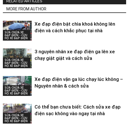
RELATED ARTICLES
MORE FROM AUTHOR
Xe đạp điện bật chìa khoá không lên
điện và cách khắc phục tại nhà
SỬA CHỮA XE
ĐẠP ĐIỆN - CỨU
HỘ XE ĐẠP ĐIỆN
3 nguyên nhân xe đạp điện ga lên xe
chạy giật giật và cách sửa
SỬA CHỮA XE
ĐẠP ĐIỆN - CỨU
HỘ XE ĐẠP ĐIỆN
Xe đạp điện vặn ga lúc chạy lúc không –
Nguyên nhân & cách sửa
SỬA CHỮA XE
ĐẠP ĐIỆN - CỨU
HỘ XE ĐẠP ĐIỆN
Có thể bạn chưa biết: Cách sửa xe đạp
điện sạc không vào ngay tại nhà
SỬA CHỮA XE
ĐẠP ĐIỆN - CỨU
HỘ XE ĐẠP ĐIỆN