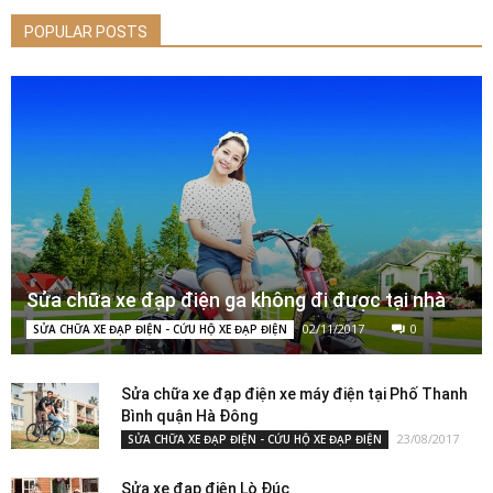
POPULAR POSTS
Sửa chữa xe đạp điện ga không đi được tại nhà
02/11/2017
0
SỬA CHỮA XE ĐẠP ĐIỆN - CỨU HỘ XE ĐẠP ĐIỆN
Sửa chữa xe đạp điện xe máy điện tại Phố Thanh
Bình quận Hà Đông
23/08/2017
SỬA CHỮA XE ĐẠP ĐIỆN - CỨU HỘ XE ĐẠP ĐIỆN
Sửa xe đạp điện Lò Đúc