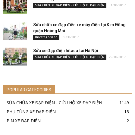
31/10/2017
SỬA CHỮA XE ĐẠP ĐIỆN - CỨU HỘ XE ĐẠP ĐIỆN
Sửa chữa xe đạp điện xe máy điện tại Kim Đồng
quận Hoàng Mai
09/08/2017
Uncategorized
Sửa xe đạp điện hitasa tại Hà Nội
29/10/2017
SỬA CHỮA XE ĐẠP ĐIỆN - CỨU HỘ XE ĐẠP ĐIỆN
POPULAR CATEGORIES
SỬA CHỮA XE ĐẠP ĐIỆN - CỨU HỘ XE ĐẠP ĐIỆN
1149
PHỤ TÙNG XE ĐẠP ĐIỆN
18
PIN XE ĐẠP ĐIỆN
2