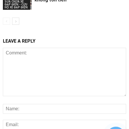
SỬA CHỮA XE
ĐẠP ĐIỆN - CỨU
HỘ XE ĐẠP ĐIỆN
LEAVE A REPLY