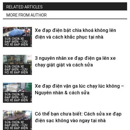
RELATED ARTICLES
MORE FROM AUTHOR
Xe đạp điện bật chìa khoá không lên
điện và cách khắc phục tại nhà
SỬA CHỮA XE
ĐẠP ĐIỆN - CỨU
HỘ XE ĐẠP ĐIỆN
3 nguyên nhân xe đạp điện ga lên xe
chạy giật giật và cách sửa
SỬA CHỮA XE
ĐẠP ĐIỆN - CỨU
HỘ XE ĐẠP ĐIỆN
Xe đạp điện vặn ga lúc chạy lúc không –
Nguyên nhân & cách sửa
SỬA CHỮA XE
ĐẠP ĐIỆN - CỨU
HỘ XE ĐẠP ĐIỆN
Có thể bạn chưa biết: Cách sửa xe đạp
điện sạc không vào ngay tại nhà
SỬA CHỮA XE
ĐẠP ĐIỆN - CỨU
HỘ XE ĐẠP ĐIỆN