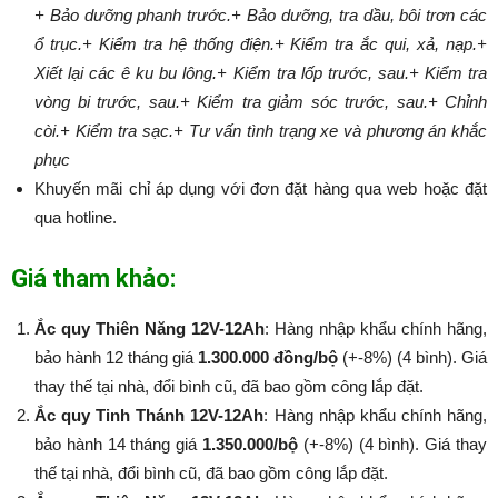
+ Bảo dưỡng phanh trước.
+ Bảo dưỡng, tra dầu, bôi trơn các
ổ trục.
+ Kiểm tra hệ thống điện.
+ Kiểm tra ắc qui, xả, nạp.
+
Xiết lại các ê ku bu lông.
+ Kiểm tra lốp trước, sau.
+ Kiểm tra
vòng bi trước, sau.
+ Kiểm tra giảm sóc trước, sau.
+ Chỉnh
còi.
+ Kiểm tra sạc.
+ Tư vấn tình trạng xe và phương án khắc
phục
Khuyến mãi chỉ áp dụng với đơn đặt hàng qua web hoặc đặt
qua hotline.
Giá tham khảo:
Ắc quy Thiên Năng 12V-12Ah
: Hàng nhập khẩu chính hãng,
bảo hành 12 tháng giá
1.300.000 đồng/bộ
(+-8%) (4 bình). Giá
thay thế tại nhà, đổi bình cũ, đã bao gồm công lắp đặt.
Ắc quy Tinh Thánh 12V-12Ah
: Hàng nhập khẩu chính hãng,
bảo hành 14 tháng giá
1.350.000/bộ
(+-8%​​​​​​​) (4 bình). Giá thay
thế tại nhà, đổi bình cũ, đã bao gồm công lắp đặt.