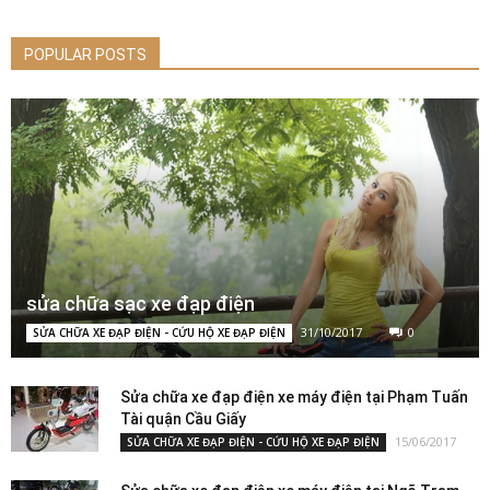
POPULAR POSTS
sửa chữa sạc xe đạp điện
31/10/2017
0
SỬA CHỮA XE ĐẠP ĐIỆN - CỨU HỘ XE ĐẠP ĐIỆN
Sửa chữa xe đạp điện xe máy điện tại Phạm Tuấn
Tài quận Cầu Giấy
15/06/2017
SỬA CHỮA XE ĐẠP ĐIỆN - CỨU HỘ XE ĐẠP ĐIỆN