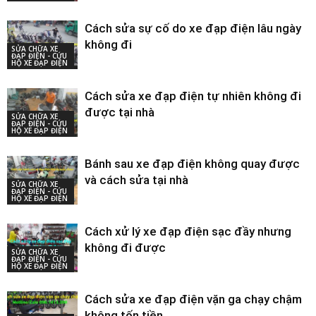
Cách sửa sự cố do xe đạp điện lâu ngày
không đi
SỬA CHỮA XE
ĐẠP ĐIỆN - CỨU
HỘ XE ĐẠP ĐIỆN
Cách sửa xe đạp điện tự nhiên không đi
được tại nhà
SỬA CHỮA XE
ĐẠP ĐIỆN - CỨU
HỘ XE ĐẠP ĐIỆN
Bánh sau xe đạp điện không quay được
và cách sửa tại nhà
SỬA CHỮA XE
ĐẠP ĐIỆN - CỨU
HỘ XE ĐẠP ĐIỆN
Cách xử lý xe đạp điện sạc đầy nhưng
không đi được
SỬA CHỮA XE
ĐẠP ĐIỆN - CỨU
HỘ XE ĐẠP ĐIỆN
Cách sửa xe đạp điện vặn ga chạy chậm
không tốn tiền