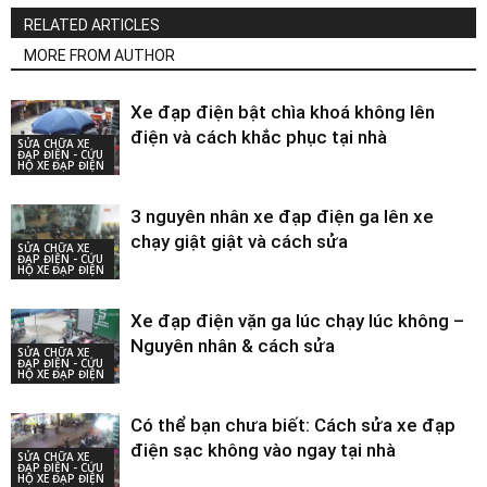
RELATED ARTICLES
MORE FROM AUTHOR
Xe đạp điện bật chìa khoá không lên
điện và cách khắc phục tại nhà
SỬA CHỮA XE
ĐẠP ĐIỆN - CỨU
HỘ XE ĐẠP ĐIỆN
3 nguyên nhân xe đạp điện ga lên xe
chạy giật giật và cách sửa
SỬA CHỮA XE
ĐẠP ĐIỆN - CỨU
HỘ XE ĐẠP ĐIỆN
Xe đạp điện vặn ga lúc chạy lúc không –
Nguyên nhân & cách sửa
SỬA CHỮA XE
ĐẠP ĐIỆN - CỨU
HỘ XE ĐẠP ĐIỆN
Có thể bạn chưa biết: Cách sửa xe đạp
điện sạc không vào ngay tại nhà
SỬA CHỮA XE
ĐẠP ĐIỆN - CỨU
HỘ XE ĐẠP ĐIỆN