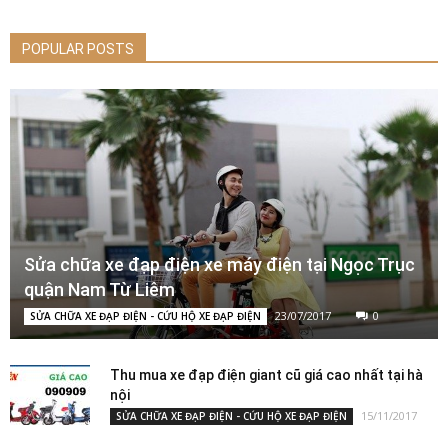
POPULAR POSTS
Sửa chữa xe đạp điện xe máy điện tại Ngọc Trục
quận Nam Từ Liêm
23/07/2017
0
SỬA CHỮA XE ĐẠP ĐIỆN - CỨU HỘ XE ĐẠP ĐIỆN
Thu mua xe đạp điện giant cũ giá cao nhất tại hà
nội
15/11/2017
SỬA CHỮA XE ĐẠP ĐIỆN - CỨU HỘ XE ĐẠP ĐIỆN