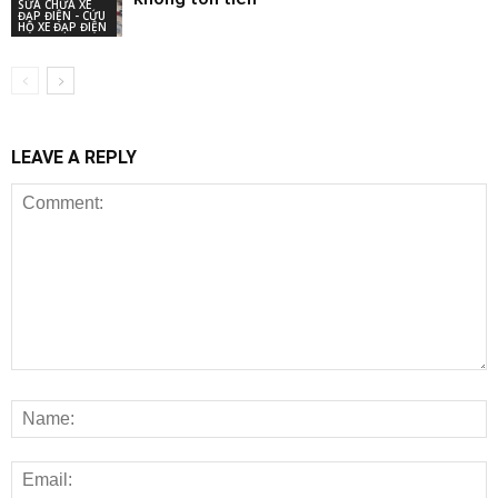
SỬA CHỮA XE
ĐẠP ĐIỆN - CỨU
HỘ XE ĐẠP ĐIỆN
LEAVE A REPLY