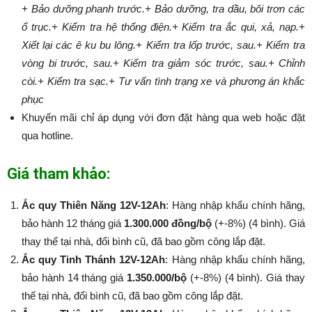
+ Bảo dưỡng phanh trước.
+ Bảo dưỡng, tra dầu, bôi trơn các
ổ trục.
+ Kiểm tra hệ thống điện.
+ Kiểm tra ắc qui, xả, nạp.
+
Xiết lại các ê ku bu lông.
+ Kiểm tra lốp trước, sau.
+ Kiểm tra
vòng bi trước, sau.
+ Kiểm tra giảm sóc trước, sau.
+ Chỉnh
còi.
+ Kiểm tra sạc.
+ Tư vấn tình trạng xe và phương án khắc
phục
Khuyến mãi chỉ áp dụng với đơn đặt hàng qua web hoặc đặt
qua hotline.
Giá tham khảo:
Ắc quy Thiên Năng 12V-12Ah
: Hàng nhập khẩu chính hãng,
bảo hành 12 tháng giá
1.300.000 đồng/bộ
(+-8%) (4 bình). Giá
thay thế tại nhà, đổi bình cũ, đã bao gồm công lắp đặt.
Ắc quy Tinh Thánh 12V-12Ah
: Hàng nhập khẩu chính hãng,
bảo hành 14 tháng giá
1.350.000/bộ
(+-8%​​​​​​​) (4 bình). Giá thay
thế tại nhà, đổi bình cũ, đã bao gồm công lắp đặt.