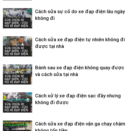
Cách sửa sự cố do xe đạp điện lâu ngày
không đi
SỬA CHỮA XE
ĐẠP ĐIỆN - CỨU
HỘ XE ĐẠP ĐIỆN
Cách sửa xe đạp điện tự nhiên không đi
được tại nhà
SỬA CHỮA XE
ĐẠP ĐIỆN - CỨU
HỘ XE ĐẠP ĐIỆN
Bánh sau xe đạp điện không quay được
và cách sửa tại nhà
SỬA CHỮA XE
ĐẠP ĐIỆN - CỨU
HỘ XE ĐẠP ĐIỆN
Cách xử lý xe đạp điện sạc đầy nhưng
không đi được
SỬA CHỮA XE
ĐẠP ĐIỆN - CỨU
HỘ XE ĐẠP ĐIỆN
Cách sửa xe đạp điện vặn ga chạy chậm
không tốn tiền