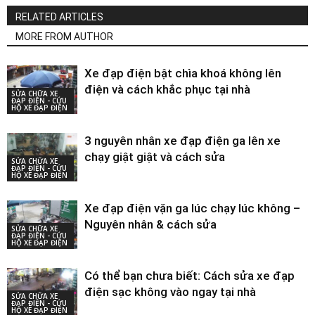
RELATED ARTICLES
MORE FROM AUTHOR
Xe đạp điện bật chìa khoá không lên
điện và cách khắc phục tại nhà
SỬA CHỮA XE
ĐẠP ĐIỆN - CỨU
HỘ XE ĐẠP ĐIỆN
3 nguyên nhân xe đạp điện ga lên xe
chạy giật giật và cách sửa
SỬA CHỮA XE
ĐẠP ĐIỆN - CỨU
HỘ XE ĐẠP ĐIỆN
Xe đạp điện vặn ga lúc chạy lúc không –
Nguyên nhân & cách sửa
SỬA CHỮA XE
ĐẠP ĐIỆN - CỨU
HỘ XE ĐẠP ĐIỆN
Có thể bạn chưa biết: Cách sửa xe đạp
điện sạc không vào ngay tại nhà
SỬA CHỮA XE
ĐẠP ĐIỆN - CỨU
HỘ XE ĐẠP ĐIỆN