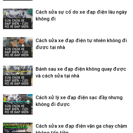
Cách sửa sự cố do xe đạp điện lâu ngày
không đi
SỬA CHỮA XE
ĐẠP ĐIỆN - CỨU
HỘ XE ĐẠP ĐIỆN
Cách sửa xe đạp điện tự nhiên không đi
được tại nhà
SỬA CHỮA XE
ĐẠP ĐIỆN - CỨU
HỘ XE ĐẠP ĐIỆN
Bánh sau xe đạp điện không quay được
và cách sửa tại nhà
SỬA CHỮA XE
ĐẠP ĐIỆN - CỨU
HỘ XE ĐẠP ĐIỆN
Cách xử lý xe đạp điện sạc đầy nhưng
không đi được
SỬA CHỮA XE
ĐẠP ĐIỆN - CỨU
HỘ XE ĐẠP ĐIỆN
Cách sửa xe đạp điện vặn ga chạy chậm
không tốn tiền