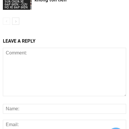
SỬA CHỮA XE
ĐẠP ĐIỆN - CỨU
HỘ XE ĐẠP ĐIỆN
LEAVE A REPLY