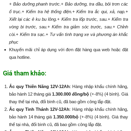
+ Bảo dưỡng phanh trước.
+ Bảo dưỡng, tra dầu, bôi trơn các
ổ trục.
+ Kiểm tra hệ thống điện.
+ Kiểm tra ắc qui, xả, nạp.
+
Xiết lại các ê ku bu lông.
+ Kiểm tra lốp trước, sau.
+ Kiểm tra
vòng bi trước, sau.
+ Kiểm tra giảm sóc trước, sau.
+ Chỉnh
còi.
+ Kiểm tra sạc.
+ Tư vấn tình trạng xe và phương án khắc
phục
Khuyến mãi chỉ áp dụng với đơn đặt hàng qua web hoặc đặt
qua hotline.
Giá tham khảo:
Ắc quy Thiên Năng 12V-12Ah
: Hàng nhập khẩu chính hãng,
bảo hành 12 tháng giá
1.300.000 đồng/bộ
(+-8%) (4 bình). Giá
thay thế tại nhà, đổi bình cũ, đã bao gồm công lắp đặt.
Ắc quy Tinh Thánh 12V-12Ah
: Hàng nhập khẩu chính hãng,
bảo hành 14 tháng giá
1.350.000/bộ
(+-8%​​​​​​​) (4 bình). Giá thay
thế tại nhà, đổi bình cũ, đã bao gồm công lắp đặt.