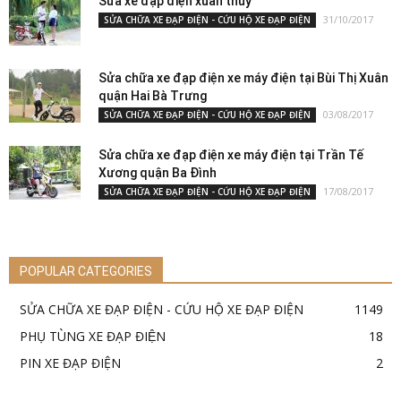
Sửa xe đạp điện xuân thuỷ
31/10/2017
SỬA CHỮA XE ĐẠP ĐIỆN - CỨU HỘ XE ĐẠP ĐIỆN
Sửa chữa xe đạp điện xe máy điện tại Bùi Thị Xuân
quận Hai Bà Trưng
03/08/2017
SỬA CHỮA XE ĐẠP ĐIỆN - CỨU HỘ XE ĐẠP ĐIỆN
Sửa chữa xe đạp điện xe máy điện tại Trần Tế
Xương quận Ba Đình
17/08/2017
SỬA CHỮA XE ĐẠP ĐIỆN - CỨU HỘ XE ĐẠP ĐIỆN
POPULAR CATEGORIES
SỬA CHỮA XE ĐẠP ĐIỆN - CỨU HỘ XE ĐẠP ĐIỆN
1149
PHỤ TÙNG XE ĐẠP ĐIỆN
18
PIN XE ĐẠP ĐIỆN
2