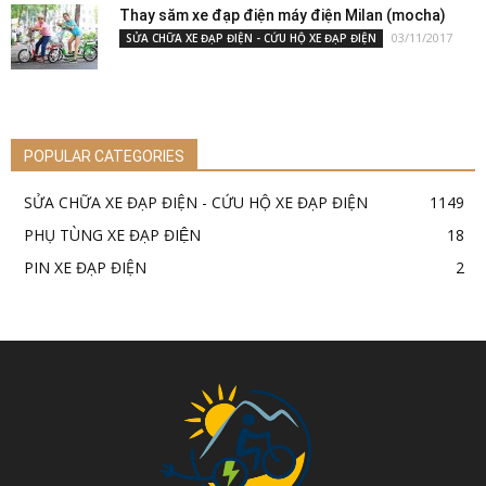
Thay săm xe đạp điện máy điện Milan (mocha)
03/11/2017
SỬA CHỮA XE ĐẠP ĐIỆN - CỨU HỘ XE ĐẠP ĐIỆN
POPULAR CATEGORIES
SỬA CHỮA XE ĐẠP ĐIỆN - CỨU HỘ XE ĐẠP ĐIỆN
1149
PHỤ TÙNG XE ĐẠP ĐIỆN
18
PIN XE ĐẠP ĐIỆN
2