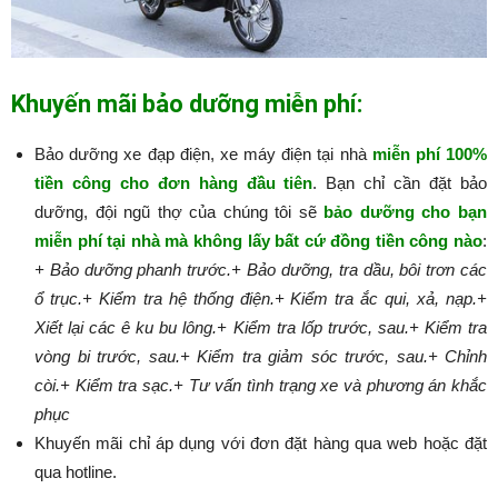
Khuyến mãi bảo dưỡng miễn phí:
Bảo dưỡng xe đạp điện, xe máy điện tại nhà
miễn phí 100%
tiền công cho đơn hàng đầu tiên
. Bạn chỉ cần đặt bảo
dưỡng, đội ngũ thợ của chúng tôi sẽ
bảo dưỡng cho bạn
miễn phí tại nhà mà không lấy bất cứ đồng tiền công nào
:​​​​​
+ Bảo dưỡng phanh trước.
+ Bảo dưỡng, tra dầu, bôi trơn các
ổ trục.
+ Kiểm tra hệ thống điện.
+ Kiểm tra ắc qui, xả, nạp.
+
Xiết lại các ê ku bu lông.
+ Kiểm tra lốp trước, sau.
+ Kiểm tra
vòng bi trước, sau.
+ Kiểm tra giảm sóc trước, sau.
+ Chỉnh
còi.
+ Kiểm tra sạc.
+ Tư vấn tình trạng xe và phương án khắc
phục
Khuyến mãi chỉ áp dụng với đơn đặt hàng qua web hoặc đặt
qua hotline.