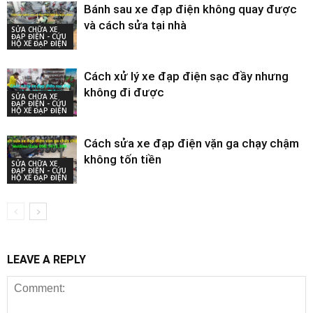
Bánh sau xe đạp điện không quay được
và cách sửa tại nhà
SỬA CHỮA XE
ĐẠP ĐIỆN - CỨU
HỘ XE ĐẠP ĐIỆN
Cách xử lý xe đạp điện sạc đầy nhưng
không đi được
SỬA CHỮA XE
ĐẠP ĐIỆN - CỨU
HỘ XE ĐẠP ĐIỆN
Cách sửa xe đạp điện vặn ga chạy chậm
không tốn tiền
SỬA CHỮA XE
ĐẠP ĐIỆN - CỨU
HỘ XE ĐẠP ĐIỆN
LEAVE A REPLY