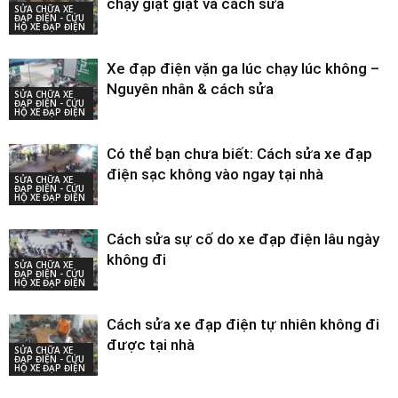
chạy giật giật và cách sửa
SỬA CHỮA XE
ĐẠP ĐIỆN - CỨU
HỘ XE ĐẠP ĐIỆN
Xe đạp điện vặn ga lúc chạy lúc không –
Nguyên nhân & cách sửa
SỬA CHỮA XE
ĐẠP ĐIỆN - CỨU
HỘ XE ĐẠP ĐIỆN
Có thể bạn chưa biết: Cách sửa xe đạp
điện sạc không vào ngay tại nhà
SỬA CHỮA XE
ĐẠP ĐIỆN - CỨU
HỘ XE ĐẠP ĐIỆN
Cách sửa sự cố do xe đạp điện lâu ngày
không đi
SỬA CHỮA XE
ĐẠP ĐIỆN - CỨU
HỘ XE ĐẠP ĐIỆN
Cách sửa xe đạp điện tự nhiên không đi
được tại nhà
SỬA CHỮA XE
ĐẠP ĐIỆN - CỨU
HỘ XE ĐẠP ĐIỆN