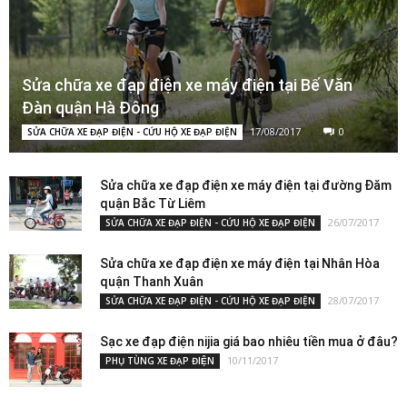
Sửa chữa xe đạp điện xe máy điện tại Bế Văn
Đàn quận Hà Đông
17/08/2017
0
SỬA CHỮA XE ĐẠP ĐIỆN - CỨU HỘ XE ĐẠP ĐIỆN
Sửa chữa xe đạp điện xe máy điện tại đường Đăm
quận Bắc Từ Liêm
26/07/2017
SỬA CHỮA XE ĐẠP ĐIỆN - CỨU HỘ XE ĐẠP ĐIỆN
Sửa chữa xe đạp điện xe máy điện tại Nhân Hòa
quận Thanh Xuân
28/07/2017
SỬA CHỮA XE ĐẠP ĐIỆN - CỨU HỘ XE ĐẠP ĐIỆN
Sạc xe đạp điện nijia giá bao nhiêu tiền mua ở đâu?
10/11/2017
PHỤ TÙNG XE ĐẠP ĐIỆN