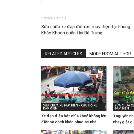
Previous article
Sửa chữa xe đạp điện xe máy điện tại Phùng
Khắc Khoan quận Hai Bà Trưng
RELATED ARTICLES
MORE FROM AUTHOR
SỬA CHỮA XE ĐẠP ĐIỆN - CỨU HỘ XE
SỬA CHỮA XE
ĐẠP ĐIỆN
ĐẠP ĐIỆN
Xe đạp điện bật chìa khoá không lên
3 nguyên nh
điện và cách khắc phục tại nhà
chạy giật g