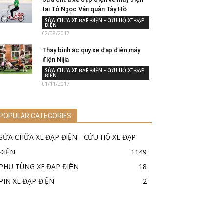
tại Tô Ngọc Vân quận Tây Hồ
SỬA CHỮA XE ĐẠP ĐIỆN - CỨU HỘ XE ĐẠP
ĐIỆN
02/08/2017
Thay bình ắc quy xe đạp điện máy
điện Nijia
SỬA CHỮA XE ĐẠP ĐIỆN - CỨU HỘ XE ĐẠP
ĐIỆN
01/11/2017
POPULAR CATEGORIES
SỬA CHỮA XE ĐẠP ĐIỆN - CỨU HỘ XE ĐẠP
ĐIỆN
1149
PHỤ TÙNG XE ĐẠP ĐIỆN
18
PIN XE ĐẠP ĐIỆN
2