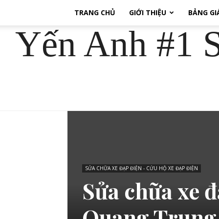
TRANG CHỦ
GIỚI THIỆU
BẢNG GI
Yến Anh #1 S
SỬA CHỮA XE ĐẠP ĐIỆN - CỨU HỘ XE ĐẠP ĐIỆN
Sửa chữa xe đ
Quang Trung 