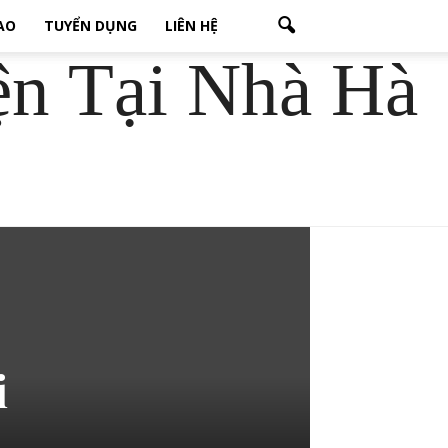
CAO
TUYỂN DỤNG
LIÊN HỆ
ện Tại Nhà Hà
i