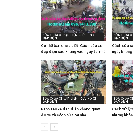
SỬA CHỮA XE ĐẠP ĐIỆN - CỨU HỘ XE
SỬA CHỮA XE
ĐẠP ĐIỆN
ĐẠP ĐIỆN
Có thể bạn chưa biết: Cách sửa xe
Cách sửa sự
đạp điện sạc không vào ngay tại nhà
ngày không 
SỬA CHỮA XE ĐẠP ĐIỆN - CỨU HỘ XE
SỬA CHỮA XE
ĐẠP ĐIỆN
ĐẠP ĐIỆN
Bánh sau xe đạp điện không quay
Cách xử lý 
được và cách sửa tại nhà
nhưng khôn