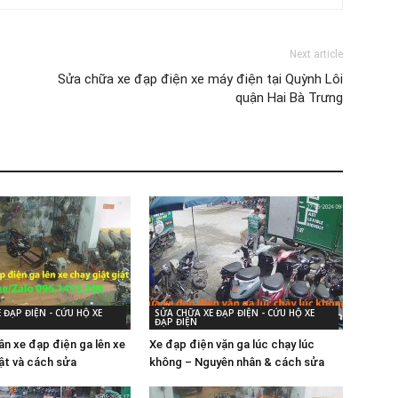
Next article
Sửa chữa xe đạp điện xe máy điện tại Quỳnh Lôi
quận Hai Bà Trưng
 ĐẠP ĐIỆN - CỨU HỘ XE
SỬA CHỮA XE ĐẠP ĐIỆN - CỨU HỘ XE
ĐẠP ĐIỆN
ân xe đạp điện ga lên xe
Xe đạp điện vặn ga lúc chạy lúc
iật và cách sửa
không – Nguyên nhân & cách sửa