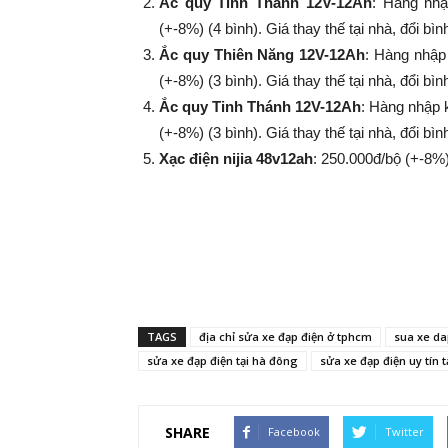
Ắc quy Tinh Thánh 12V-12Ah
: Hàng nhậ
(+-8%​​​​​​​) (4 bình). Giá thay thế tại nhà, đổi
Ắc quy Thiên Năng 12V-12Ah
: Hàng nhập
(+-8%​​​​​​​) (3 bình). Giá thay thế tại nhà, đổi
Ắc quy Tinh Thánh 12V-12Ah
: Hàng nhập 
(+-8%​​​​​​​) (3 bình). Giá thay thế tại nhà, đổi
Xạc điện nijia 48v12ah
: 250.000đ/bộ (+-8%​​​​​​​
TAGS
địa chỉ sửa xe đạp điện ở tphcm
sua xe da
sửa xe đạp điện tại hà đông
sửa xe đạp điện uy tín t
SHARE
Facebook
Twitter