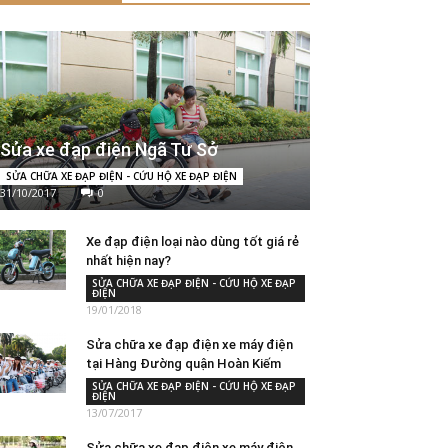
Sửa xe đạp điện Ngã Tư Sở
SỬA CHỮA XE ĐẠP ĐIỆN - CỨU HỘ XE ĐẠP ĐIỆN
31/10/2017
0
Xe đạp điện loại nào dùng tốt giá rẻ
nhất hiện nay?
SỬA CHỮA XE ĐẠP ĐIỆN - CỨU HỘ XE ĐẠP
ĐIỆN
19/01/2018
Sửa chữa xe đạp điện xe máy điện
tại Hàng Đường quận Hoàn Kiếm
SỬA CHỮA XE ĐẠP ĐIỆN - CỨU HỘ XE ĐẠP
ĐIỆN
13/07/2017
Sửa chữa xe đạp điện xe máy điện