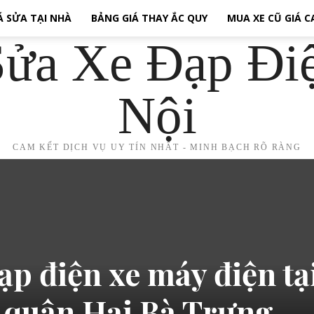
Á SỬA TẠI NHÀ
BẢNG GIÁ THAY ẮC QUY
MUA XE CŨ GIÁ 
ửa Xe Đạp Đi
Nội
CAM KẾT DỊCH VỤ UY TÍN NHẤT - MINH BẠCH RÕ RÀNG
ạp điện xe máy điện tạ
quận Hai Bà Trưng