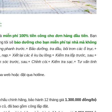
:
hà
miễn phí 100% tiền công cho đơn hàng đầu tiên
. Bạn
ng tôi sẽ
bảo dưỡng cho bạn miễn phí tại nhà mà không
g phanh trước.
+ Bảo dưỡng, tra dầu, bôi trơn các ổ trục.
+
, nạp.
+ Xiết lại các ê ku bu lông.
+ Kiểm tra lốp trước, sau.
+
m sóc trước, sau.
+ Chỉnh còi.
+ Kiểm tra sạc.
+ Tư vấn tình
a web hoặc đặt qua hotline.
khẩu chính hãng, bảo hành 12 tháng giá
1.300.000 đồng/bộ
nh cũ, đã bao gồm công lắp đặt.