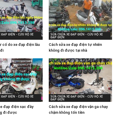
 ĐẠP ĐIỆN - CỨU HỘ XE
SỬA CHỮA XE ĐẠP ĐIỆN - CỨU HỘ XE
ĐẠP ĐIỆN
 cố do xe đạp điện lâu
Cách sửa xe đạp điện tự nhiên
đi
không đi được tại nhà
 ĐẠP ĐIỆN - CỨU HỘ XE
SỬA CHỮA XE ĐẠP ĐIỆN - CỨU HỘ XE
ĐẠP ĐIỆN
xe đạp điện sạc đầy
Cách sửa xe đạp điện vặn ga chạy
g đi được
chậm không tốn tiền