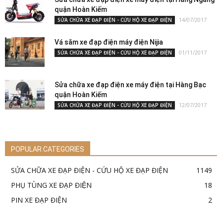
quận Hoàn Kiếm
14/07/2017
SỬA CHỮA XE ĐẠP ĐIỆN - CỨU HỘ XE ĐẠP ĐIỆN
Vá săm xe đạp điện máy điện Nijia
01/11/2017
SỬA CHỮA XE ĐẠP ĐIỆN - CỨU HỘ XE ĐẠP ĐIỆN
Sửa chữa xe đạp điện xe máy điện tại Hàng Bạc
quận Hoàn Kiếm
12/07/2017
SỬA CHỮA XE ĐẠP ĐIỆN - CỨU HỘ XE ĐẠP ĐIỆN
POPULAR CATEGORIES
SỬA CHỮA XE ĐẠP ĐIỆN - CỨU HỘ XE ĐẠP ĐIỆN
1149
PHỤ TÙNG XE ĐẠP ĐIỆN
18
PIN XE ĐẠP ĐIỆN
2