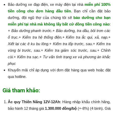
Bảo dưỡng xe đạp điện, xe máy điện tại nhà
miễn phí 100%
tiền công cho đơn hàng đầu tiên
. Bạn chỉ cần đặt bảo
dưỡng, đội ngũ thợ của chúng tôi sẽ
bảo dưỡng cho bạn
miễn phí tại nhà mà không lấy bất cứ đồng tiền công nào
:​​​​​
+ Bảo dưỡng phanh trước.
+ Bảo dưỡng, tra dầu, bôi trơn các
ổ trục.
+ Kiểm tra hệ thống điện.
+ Kiểm tra ắc qui, xả, nạp.
+
Xiết lại các ê ku bu lông.
+ Kiểm tra lốp trước, sau.
+ Kiểm tra
vòng bi trước, sau.
+ Kiểm tra giảm sóc trước, sau.
+ Chỉnh
còi.
+ Kiểm tra sạc.
+ Tư vấn tình trạng xe và phương án khắc
phục
Khuyến mãi chỉ áp dụng với đơn đặt hàng qua web hoặc đặt
qua hotline.
Giá tham khảo:
Ắc quy Thiên Năng 12V-12Ah
: Hàng nhập khẩu chính hãng,
bảo hành 12 tháng giá
1.300.000 đồng/bộ
(+-8%) (4 bình). Giá