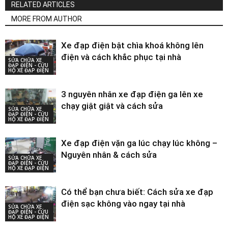
RELATED ARTICLES
MORE FROM AUTHOR
Xe đạp điện bật chìa khoá không lên
điện và cách khắc phục tại nhà
SỬA CHỮA XE
ĐẠP ĐIỆN - CỨU
HỘ XE ĐẠP ĐIỆN
3 nguyên nhân xe đạp điện ga lên xe
chạy giật giật và cách sửa
SỬA CHỮA XE
ĐẠP ĐIỆN - CỨU
HỘ XE ĐẠP ĐIỆN
Xe đạp điện vặn ga lúc chạy lúc không –
Nguyên nhân & cách sửa
SỬA CHỮA XE
ĐẠP ĐIỆN - CỨU
HỘ XE ĐẠP ĐIỆN
Có thể bạn chưa biết: Cách sửa xe đạp
điện sạc không vào ngay tại nhà
SỬA CHỮA XE
ĐẠP ĐIỆN - CỨU
HỘ XE ĐẠP ĐIỆN