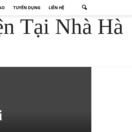
CAO
TUYỂN DỤNG
LIÊN HỆ
ện Tại Nhà Hà
i