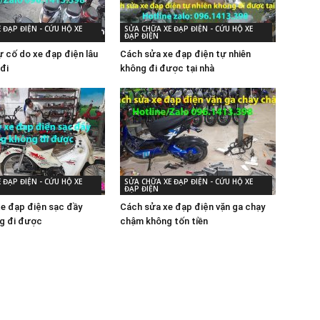
 ĐẠP ĐIỆN - CỨU HỘ XE
SỬA CHỮA XE ĐẠP ĐIỆN - CỨU HỘ XE
ĐẠP ĐIỆN
 cố do xe đạp điện lâu
Cách sửa xe đạp điện tự nhiên
đi
không đi được tại nhà
 ĐẠP ĐIỆN - CỨU HỘ XE
SỬA CHỮA XE ĐẠP ĐIỆN - CỨU HỘ XE
ĐẠP ĐIỆN
xe đạp điện sạc đầy
Cách sửa xe đạp điện vặn ga chạy
g đi được
chậm không tốn tiền