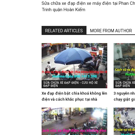
Sửa chữa xe đạp điện xe máy điện tại Phan C
Trinh quận Hoàn Kiếm
RELATED ARTICLES
MORE FROM AUTHOR
SỬA CHỮA XE ĐẠP ĐIỆN - CỨU HỘ XE
SỬA CHỮA XE
ĐẠP ĐIỆN
ĐẠP ĐIỆN
Xe đạp điện bật chìa khoá không lên
3 nguyên nh
điện và cách khắc phục tại nhà
chạy giật g