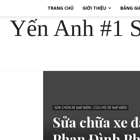
TRANG CHỦ
GIỚI THIỆU
BẢNG GI
Yến Anh #1 S
SỬA CHỮA XE ĐẠP ĐIỆN - CỨU HỘ XE ĐẠP ĐIỆN
Sửa chữa xe đ
Phan Đình P