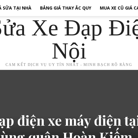
Á SỬA TẠI NHÀ
BẢNG GIÁ THAY ẮC QUY
MUA XE CŨ GIÁ 
ửa Xe Đạp Đi
Nội
CAM KẾT DỊCH VỤ UY TÍN NHẤT - MINH BẠCH RÕ RÀNG
ạp điện xe máy điện tạ
hùng quận Hoàn Kiếm