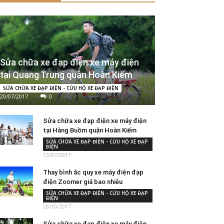
Sửa chữa xe đạp điện xe máy điện
tại Quang Trung quận Hoàn Kiếm
SỬA CHỮA XE ĐẠP ĐIỆN - CỨU HỘ XE ĐẠP ĐIỆN
20/07/2017
0
Sửa chữa xe đạp điện xe máy điện
tại Hàng Buồm quận Hoàn Kiếm
SỬA CHỮA XE ĐẠP ĐIỆN - CỨU HỘ XE ĐẠP
ĐIỆN
13/07/2017
Thay bình ắc quy xe máy điện đạp
điện Zoomer giá bao nhiêu
SỬA CHỮA XE ĐẠP ĐIỆN - CỨU HỘ XE ĐẠP
ĐIỆN
28/10/2017
Sửa chữa xe đạp điện xe máy điện