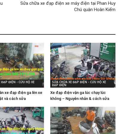
hu
Sửa chữa xe đạp điện xe máy điện tại Phan Huy
Chú quận Hoàn Kiếm
 ĐẠP ĐIỆN - CỨU HỘ XE
SỬA CHỮA XE ĐẠP ĐIỆN - CỨU HỘ XE
ĐẠP ĐIỆN
ân xe đạp điện ga lên xe
Xe đạp điện vặn ga lúc chạy lúc
iật và cách sửa
không – Nguyên nhân & cách sửa