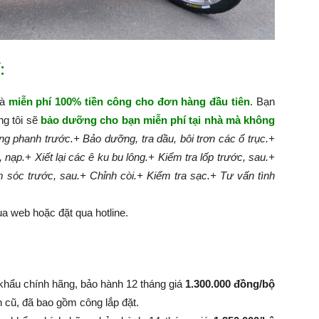
:
hà
miễn phí 100% tiền công cho đơn hàng đầu tiên
. Bạn
ng tôi sẽ
bảo dưỡng cho bạn miễn phí tại nhà mà không
g phanh trước.
+ Bảo dưỡng, tra dầu, bôi trơn các ổ trục.
+
, nạp.
+ Xiết lại các ê ku bu lông.
+ Kiểm tra lốp trước, sau.
+
m sóc trước, sau.
+ Chỉnh còi.
+ Kiểm tra sạc.
+ Tư vấn tình
a web hoặc đặt qua hotline.
khẩu chính hãng, bảo hành 12 tháng giá
1.300.000 đồng/bộ
nh cũ, đã bao gồm công lắp đặt.