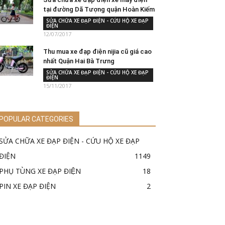
tại đường Dã Tượng quận Hoàn Kiếm
SỬA CHỮA XE ĐẠP ĐIỆN - CỨU HỘ XE ĐẠP
ĐIỆN
12/07/2017
Thu mua xe đạp điện nijia cũ giá cao
nhất Quận Hai Bà Trưng
SỬA CHỮA XE ĐẠP ĐIỆN - CỨU HỘ XE ĐẠP
ĐIỆN
15/11/2017
POPULAR CATEGORIES
SỬA CHỮA XE ĐẠP ĐIỆN - CỨU HỘ XE ĐẠP
ĐIỆN
1149
PHỤ TÙNG XE ĐẠP ĐIỆN
18
PIN XE ĐẠP ĐIỆN
2