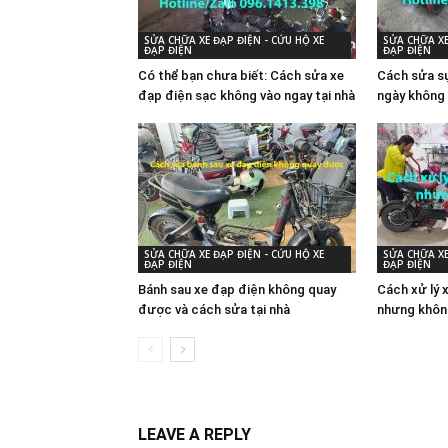
SỬA CHỮA XE ĐẠP ĐIỆN - CỨU HỘ XE
SỬA CHỮA XE
ĐẠP ĐIỆN
ĐẠP ĐIỆN
Có thể bạn chưa biết: Cách sửa xe
Cách sửa sự
đạp điện sạc không vào ngay tại nhà
ngày không 
SỬA CHỮA XE ĐẠP ĐIỆN - CỨU HỘ XE
SỬA CHỮA XE
ĐẠP ĐIỆN
ĐẠP ĐIỆN
Bánh sau xe đạp điện không quay
Cách xử lý 
được và cách sửa tại nhà
nhưng khôn
LEAVE A REPLY