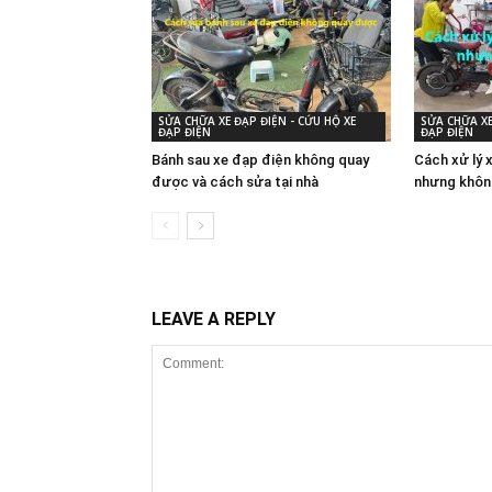
SỬA CHỮA XE ĐẠP ĐIỆN - CỨU HỘ XE
SỬA CHỮA XE
ĐẠP ĐIỆN
ĐẠP ĐIỆN
Bánh sau xe đạp điện không quay
Cách xử lý 
được và cách sửa tại nhà
nhưng khôn
LEAVE A REPLY