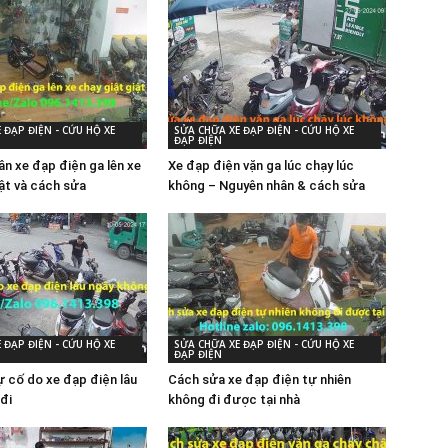
 ĐẠP ĐIỆN - CỨU HỘ XE
SỬA CHỮA XE ĐẠP ĐIỆN - CỨU HỘ XE
ĐẠP ĐIỆN
ân xe đạp điện ga lên xe
Xe đạp điện vặn ga lúc chạy lúc
iật và cách sửa
không – Nguyên nhân & cách sửa
 ĐẠP ĐIỆN - CỨU HỘ XE
SỬA CHỮA XE ĐẠP ĐIỆN - CỨU HỘ XE
ĐẠP ĐIỆN
 cố do xe đạp điện lâu
Cách sửa xe đạp điện tự nhiên
đi
không đi được tại nhà