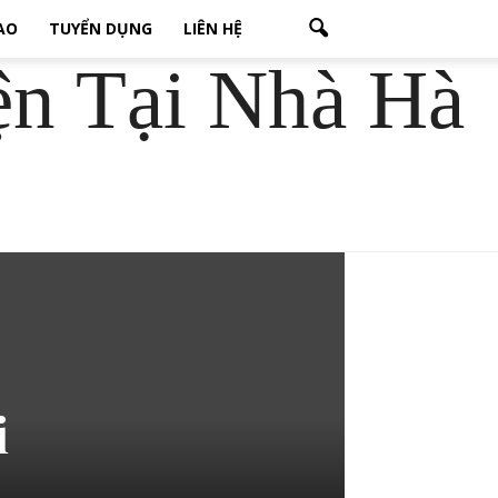
CAO
TUYỂN DỤNG
LIÊN HỆ
ện Tại Nhà Hà
i