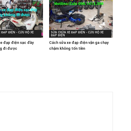
 ĐẠP ĐIỆN - CỨU HỘ XE
SỬA CHỮA XE ĐẠP ĐIỆN - CỨU HỘ XE
ĐẠP ĐIỆN
xe đạp điện sạc đầy
Cách sửa xe đạp điện vặn ga chạy
g đi được
chậm không tốn tiền