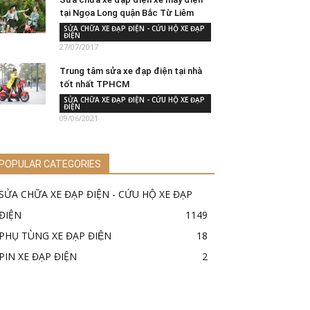
tại Ngọa Long quận Bắc Từ Liêm
SỬA CHỮA XE ĐẠP ĐIỆN - CỨU HỘ XE ĐẠP
ĐIỆN
27/07/2017
Trung tâm sửa xe đạp điện tại nhà
tốt nhất TPHCM
SỬA CHỮA XE ĐẠP ĐIỆN - CỨU HỘ XE ĐẠP
ĐIỆN
09/06/2021
POPULAR CATEGORIES
SỬA CHỮA XE ĐẠP ĐIỆN - CỨU HỘ XE ĐẠP
ĐIỆN
1149
PHỤ TÙNG XE ĐẠP ĐIỆN
18
PIN XE ĐẠP ĐIỆN
2