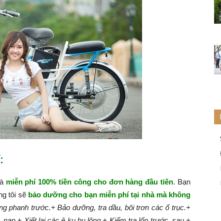
:
hà
miễn phí 100% tiền công cho đơn hàng đầu tiên
. Bạn
ng tôi sẽ
bảo dưỡng cho bạn miễn phí tại nhà mà không
g phanh trước.
+ Bảo dưỡng, tra dầu, bôi trơn các ổ trục.
+
, nạp.
+ Xiết lại các ê ku bu lông.
+ Kiểm tra lốp trước, sau.
+