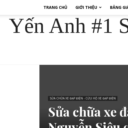
TRANG CHỦ
GIỚI THIỆU
BẢNG GI
Yến Anh #1 S
SỬA CHỮA XE ĐẠP ĐIỆN - CỨU HỘ XE ĐẠP ĐIỆN
Sửa chữa xe đ
Nguyễn Siêu 