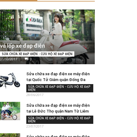
vá lốp xe đạp điện
SỬA CHỮA XE ĐẠP ĐIỆN - CỨU HỘ XE ĐẠP ĐIỆN
31/10/2017
0
Sửa chữa xe đạp điện xe máy điện
tại Quốc Tử Giám quận Đống Đa
SỬA CHỮA XE ĐẠP ĐIỆN - CỨU HỘ XE ĐẠP
ĐIỆN
28/06/2017
Sửa chữa xe đạp điện xe máy điện
tại Lê Đức Thọ quận Nam Từ Liêm
SỬA CHỮA XE ĐẠP ĐIỆN - CỨU HỘ XE ĐẠP
ĐIỆN
23/07/2017
Sửa chữa xe đạp điện xe máy điện