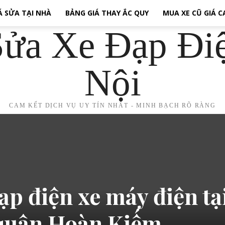
Á SỬA TẠI NHÀ
BẢNG GIÁ THAY ẮC QUY
MUA XE CŨ GIÁ 
ửa Xe Đạp Đi
Nội
CAM KẾT DỊCH VỤ UY TÍN NHẤT - MINH BẠCH RÕ RÀNG
ạp điện xe máy điện tạ
quận Hoàn Kiếm