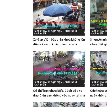
SỬA CHỮA XE ĐẠP ĐIỆN - CỨU HỘ XE
SỬA CHỮA XE
ĐẠP ĐIỆN
ĐẠP ĐIỆN
Xe đạp điện bật chìa khoá không lên
3 nguyên nh
điện và cách khắc phục tại nhà
chạy giật g
SỬA CHỮA XE ĐẠP ĐIỆN - CỨU HỘ XE
SỬA CHỮA XE
ĐẠP ĐIỆN
ĐẠP ĐIỆN
Có thể bạn chưa biết: Cách sửa xe
Cách sửa sự
đạp điện sạc không vào ngay tại nhà
ngày không 